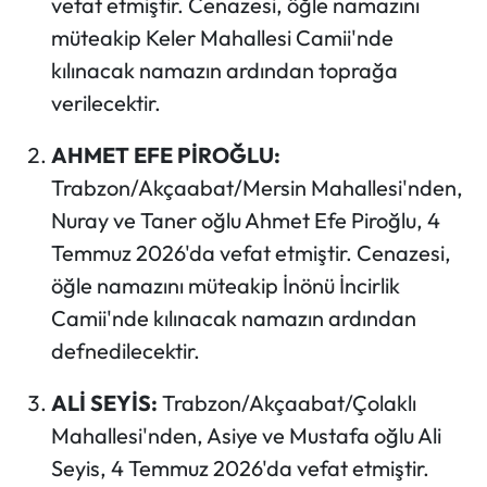
vefat etmiştir. Cenazesi, öğle namazını
müteakip Keler Mahallesi Camii'nde
Ekonomi
kılınacak namazın ardından toprağa
verilecektir.
Sağlık
AHMET EFE PİROĞLU:
Turizm
Trabzon/Akçaabat/Mersin Mahallesi'nden,
Teknoloji
Nuray ve Taner oğlu Ahmet Efe Piroğlu, 4
Temmuz 2026'da vefat etmiştir. Cenazesi,
öğle namazını müteakip İnönü İncirlik
Camii'nde kılınacak namazın ardından
defnedilecektir.
ALİ SEYİS:
Trabzon/Akçaabat/Çolaklı
Mahallesi'nden, Asiye ve Mustafa oğlu Ali
Seyis, 4 Temmuz 2026'da vefat etmiştir.