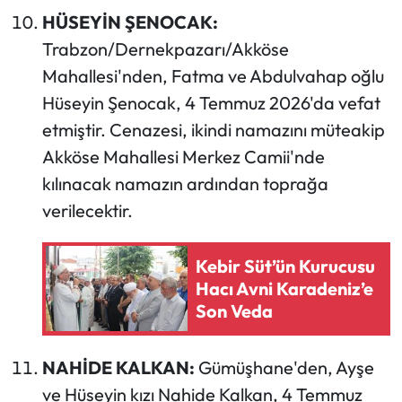
HÜSEYİN ŞENOCAK:
Trabzon/Dernekpazarı/Akköse
Mahallesi'nden, Fatma ve Abdulvahap oğlu
Hüseyin Şenocak, 4 Temmuz 2026'da vefat
etmiştir. Cenazesi, ikindi namazını müteakip
Akköse Mahallesi Merkez Camii'nde
kılınacak namazın ardından toprağa
verilecektir.
Kebir Süt’ün Kurucusu
Hacı Avni Karadeniz’e
Son Veda
NAHİDE KALKAN:
Gümüşhane'den, Ayşe
ve Hüseyin kızı Nahide Kalkan, 4 Temmuz