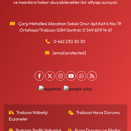
ve insanlara haber okuyabilecekleri bir altyapı sunuyor.
Çarşı Mahallesi Alacahan Sokak Onur Apt.Kat:4 No: 19
Ortahisar/Trabzon GSM Santral: 0 549 609 14 61
0 462 230 30 30
[email protected]
Trabzon Nöbetçi
Trabzon Hava Durumu
Eczaneler
Trabzon Trafik Yoğunluk
Puan Durumu ve Fikstür