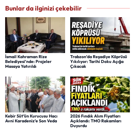
Bunlar da ilginizi çekebilir
İsmail Kahraman Rize
Trabzon’da Reşadiye Köprüsü
Belediyesi’nde: Projeler
Yıkılıyor: Tarihi Doku Açığa
Masaya Yatırıldı
Çıkacak
Kebir Süt’ün Kurucusu Hacı
2026 Fındık Alım Fiyatları
Avni Karadeniz’e Son Veda
Açıklandı: TMO Rakamları
Duyurdu