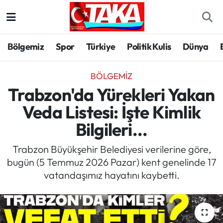
Bölgemiz
Trabzon Nöbetçi Eczaneler
Bölgemiz
Spor
Türkiye
Politik Kulis
Dünya
Spor
Trabzon Hava Durumu
BÖLGEMIZ
Türkiye
Trabzon Trafik Yoğunluk Haritası
Trabzon'da Yürekleri Yakan
Veda Listesi: İşte Kimlik
Kültür/Sanat
Süper Lig Puan Durumu ve Fikstür
Bilgileri...
Politika
Tüm Manşetler
Trabzon Büyükşehir Belediyesi verilerine göre,
bugün (5 Temmuz 2026 Pazar) kent genelinde 17
Politik Kulis
Son Dakika Haberleri
vatandaşımız hayatını kaybetti.
Dünya
Haber Arşivi
Magazin