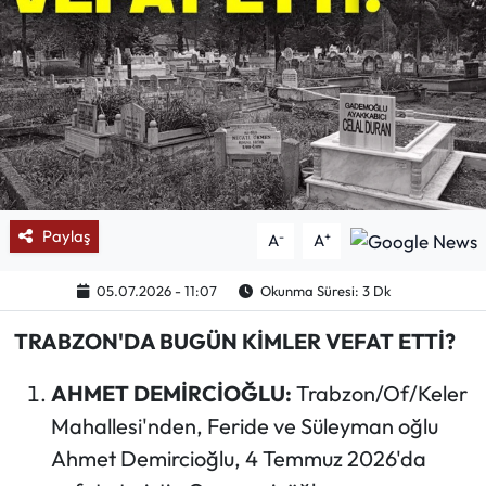
Mektup Galeri
Röportaj
Manşet
Köşe Yazıları
Paylaş
-
+
A
A
Karikatür Galeri
05.07.2026 - 11:07
Okunma Süresi: 3 Dk
BIK
TRABZON'DA BUGÜN KİMLER VEFAT ETTİ?
ASTROLOJİ
AHMET DEMİRCİOĞLU:
Trabzon/Of/Keler
Mahallesi'nden, Feride ve Süleyman oğlu
Spor Yazıları
Ahmet Demircioğlu, 4 Temmuz 2026'da
Mektup Galeri