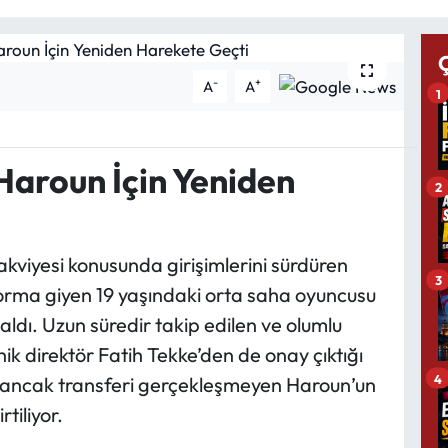
-
+
A
A
1
aroun İçin Yeniden
2
kviyesi konusunda girişimlerini sürdüren
3
forma giyen 19 yaşındaki orta saha oyuncusu
dı. Uzun süredir takip edilen ve olumlu
ik direktör Fatih Tekke’den de onay çıktığı
4
en ancak transferi gerçekleşmeyen Haroun’un
tiliyor.