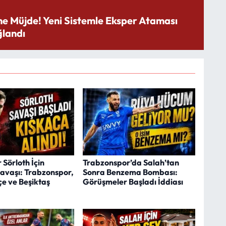
ne Müjde! Yeni Sistemle Eksper Ataması
landı
Sörloth İçin
Trabzonspor’da Salah’tan
Savaşı: Trabzonspor,
Sonra Benzema Bombası:
e ve Beşiktaş
Görüşmeler Başladı İddiası