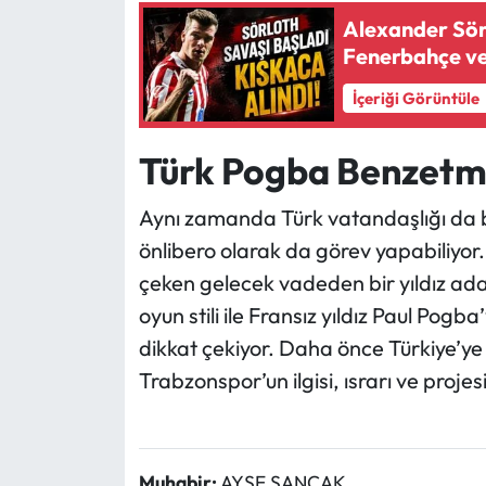
Alexander Sörl
Ekonomi
Fenerbahçe ve
İçeriği Görüntüle
Sağlık
Türk Pogba Benzetme
Turizm
Aynı zamanda Türk vatandaşlığı da 
Teknoloji
önlibero olarak da görev yapabiliyor.
çeken gelecek vadeden bir yıldız ad
oyun stili ile Fransız yıldız Paul Pogb
dikkat çekiyor. Daha önce Türkiye’y
Trabzonspor’un ilgisi, ısrarı ve projesi 
Muhabir:
AYŞE SANCAK