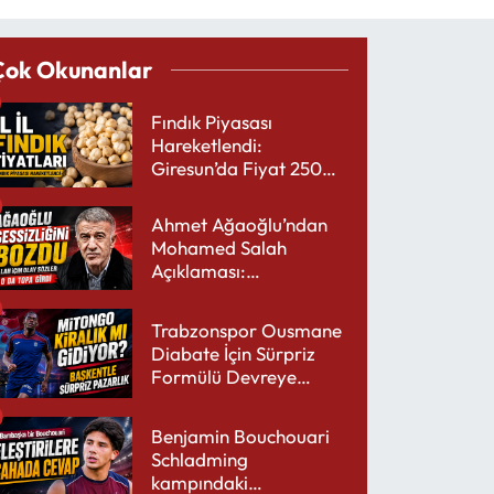
Çok Okunanlar
Fındık Piyasası
Hareketlendi:
Giresun’da Fiyat 250
TL’yi Gördü
Ahmet Ağaoğlu’ndan
Mohamed Salah
Açıklaması:
Trabzonspor’a Çok
Yakışır
Trabzonspor Ousmane
Diabate İçin Sürpriz
Formülü Devreye
Sokuyor
Benjamin Bouchouari
Schladming
kampındaki