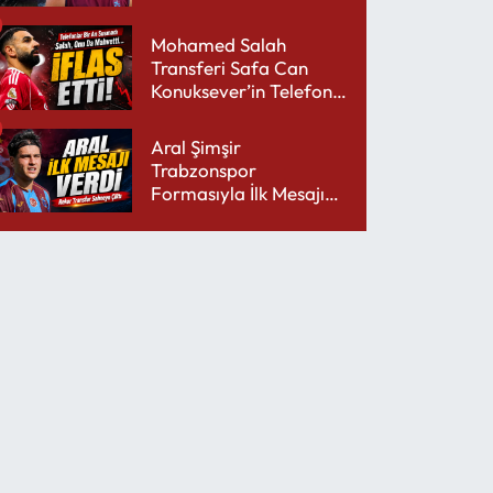
performansıyla şaşırttı
Mohamed Salah
Transferi Safa Can
Konuksever’in Telefon
Şarjını Bitirdi
Aral Şimşir
Trabzonspor
Formasıyla İlk Mesajını
Udinese’ye Verdi