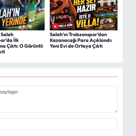
Salah
Salah’ın Trabzonspor’dan
or’da İlk
Kazanacağı Para Açıklandı:
a Çıktı: O Görüntü
Yeni Evi de Ortaya Çıktı
kti