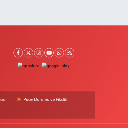
ası
Puan Durumu ve Fikstür