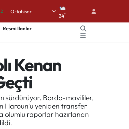
Ortahisar
.2
°
24
17
Resmi İlanlar
27
35
59
lı Kenan
19
Geçti
ı sürdürüyor. Bordo-mavililer,
an Haroun’u yeniden transfer
nda olumlu raporlar hazırlanan
ildi.