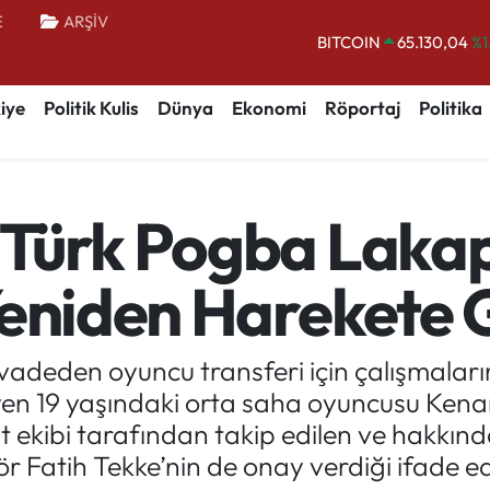
E
ARŞİV
BITCOIN
65.130,04
%1
DOLAR
47,7106
%0.
iye
Politik Kulis
Dünya
Ekonomi
Röportaj
Politika
EURO
55,1652
%0.
STERLİN
64,4046
%0.
GRAM ALTIN
6648.99
%2.
Türk Pogba Lakap
BİST100
13.773
%-
Yeniden Harekete 
adeden oyuncu transferi için çalışmaların
iyen 19 yaşındaki orta saha oyuncusu Ken
out ekibi tarafından takip edilen ve hakkı
ör Fatih Tekke’nin de onay verdiği ifade ed