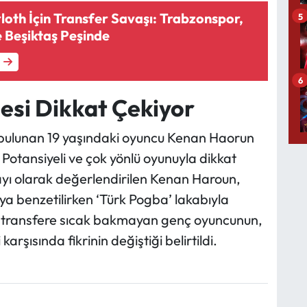
oth İçin Transfer Savaşı: Trabzonspor,
5
 Beşiktaş Peşinde
6
si Dikkat Çekiyor
bulunan 19 yaşındaki oyuncu Kenan Haorun
 Potansiyeli ve çok yönlü oyunuyla dikkat
ayı olarak değerlendirilen Kenan Haroun,
a’ya benzetilirken ‘Türk Pogba’ lakabıyla
e transfere sıcak bakmayan genç oyuncunun,
karşısında fikrinin değiştiği belirtildi.