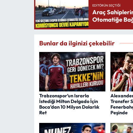
EDITÖRÜN SEÇTIĞI
Araç Sahipleri
Otomatiğe Bağ
Bunlar da ilginizi çekebilir
Trabzonspor’un Israrla
Alexander 
İstediği Milton Delgado İçin
Transfer 
Boca’dan 10 Milyon Dolarlık
Fenerbahç
Ret
Peşinde