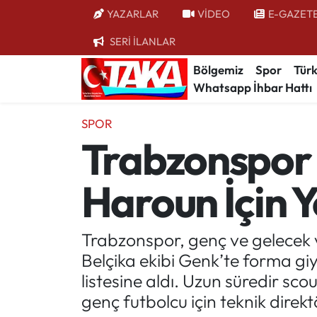
YAZARLAR
VİDEO
E-GAZET
SERİ İLANLAR
Bölgemiz
Trabzon Nöbetçi Eczaneler
Bölgemiz
Spor
Türk
Whatsapp İhbar Hattı
Spor
Trabzon Hava Durumu
SPOR
Türkiye
Trabzon Trafik Yoğunluk Haritası
Trabzonspor 
Kültür/Sanat
Süper Lig Puan Durumu ve Fikstür
Haroun İçin 
Politika
Tüm Manşetler
Politik Kulis
Son Dakika Haberleri
Trabzonspor, genç ve gelecek v
Belçika ekibi Genk’te forma g
Dünya
Haber Arşivi
listesine aldı. Uzun süredir sc
genç futbolcu için teknik direkt
Magazin