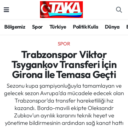
Bölgemiz
Trabzon Nöbetçi Eczaneler
Bölgemiz
Spor
Türkiye
Politik Kulis
Dünya
Spor
Trabzon Hava Durumu
SPOR
Türkiye
Trabzon Trafik Yoğunluk Haritası
Trabzonspor Viktor
Tsygankov Transferi İçin
Kültür/Sanat
Süper Lig Puan Durumu ve Fikstür
Girona İle Temasa Geçti
Politika
Tüm Manşetler
Sezonu kupa şampiyonluğuyla tamamlayan ve
gelecek sezon Avrupa’da mücadele edecek olan
Politik Kulis
Son Dakika Haberleri
Trabzonspor’da transfer hareketliliği hız
kazandı. Bordo-mavili ekipte Oleksandr
Dünya
Haber Arşivi
Zubkov’un ayrılık kararını teknik heyet ve
yönetime bildirmesinin ardından sağ kanat hattı
Magazin