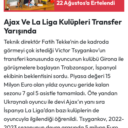
22 Ağustos’a Ertelendi
Ajax Ve La Liga Kulüpleri Transfer
Yarışında
Teknik direktör Fatih Tekke’nin de kadroda
görmeyi çok istediği Victor Tsygankov’un
transferi konusunda oyuncunun kulübü Girona ile
görüşmelere başlayan Trabzonspor, İspanyol
ekibinin beklentisini sordu. Piyasa değeri 15
Milyon Euro olan yıldız oyuncu geride kalan
sezonu 7 gol 5 asistle tamamladı. Öte yandan
Ukraynalı oyuncu ile devi Ajax’ın yanı sıra
İspanya La Liga’dan bazı kulüplerin de
oyuncuyla ilgilendiği öğrenildi. Tsygankov, 2022-
2023 sezonunun devre arasında 5 milyon Euro