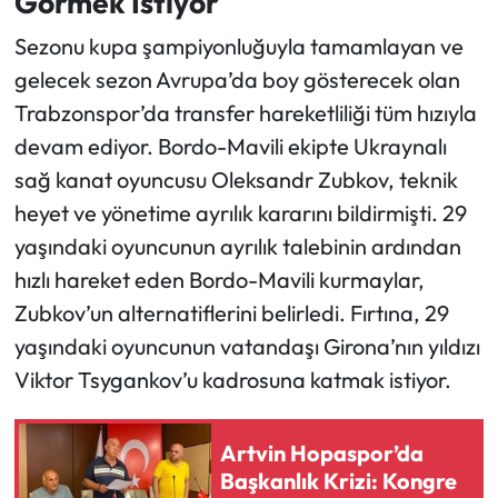
Görmek İstiyor
Sezonu kupa şampiyonluğuyla tamamlayan ve
Ekonomi
gelecek sezon Avrupa’da boy gösterecek olan
Sağlık
Trabzonspor’da transfer hareketliliği tüm hızıyla
devam ediyor. Bordo-Mavili ekipte Ukraynalı
Turizm
sağ kanat oyuncusu Oleksandr Zubkov, teknik
heyet ve yönetime ayrılık kararını bildirmişti. 29
Teknoloji
yaşındaki oyuncunun ayrılık talebinin ardından
hızlı hareket eden Bordo-Mavili kurmaylar,
Zubkov’un alternatiflerini belirledi. Fırtına, 29
yaşındaki oyuncunun vatandaşı Girona’nın yıldızı
Viktor Tsygankov’u kadrosuna katmak istiyor.
Artvin Hopaspor’da
Başkanlık Krizi: Kongre