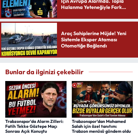
İçin Avrupa Alarmda. Topla
Hızlanma Yeteneğiyle Fark
Yaratıyor
Araç Sahiplerine Müjde! Yeni
Sistemle Eksper Ataması
Otomatiğe Bağlandı
Bunlar da ilginizi çekebilir
Trabzonspor'da Alarm Zilleri:
Trabzonspor’dan Mohamed
Fatih Tekke Göztepe Maçı
Salah için özel tanıtım:
Sonrası Açık Konuştu
Trabzon menüsü gündem oldu