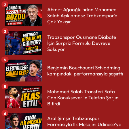
2
Ahmet Ağaoğlu’ndan Mohamed
Salah Açıklaması: Trabzonspor’a
Çok Yakışır
3
Trabzonspor Ousmane Diabate
İçin Sürpriz Formülü Devreye
Sokuyor
4
Benjamin Bouchouari Schladming
kampındaki performansıyla şaşırttı
5
Mohamed Salah Transferi Safa
Can Konuksever’in Telefon Şarjını
Bitirdi
6
Aral Şimşir Trabzonspor
Formasıyla İlk Mesajını Udinese’ye