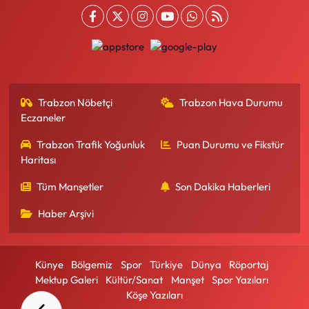
Trabzon Nöbetçi
Trabzon Hava Durumu
Eczaneler
Trabzon Trafik Yoğunluk
Puan Durumu ve Fikstür
Haritası
Tüm Manşetler
Son Dakika Haberleri
Haber Arşivi
Künye
Bölgemiz
Spor
Türkiye
Dünya
Röportaj
Mektup Galeri
Kültür/Sanat
Manşet
Spor Yazıları
Köşe Yazıları