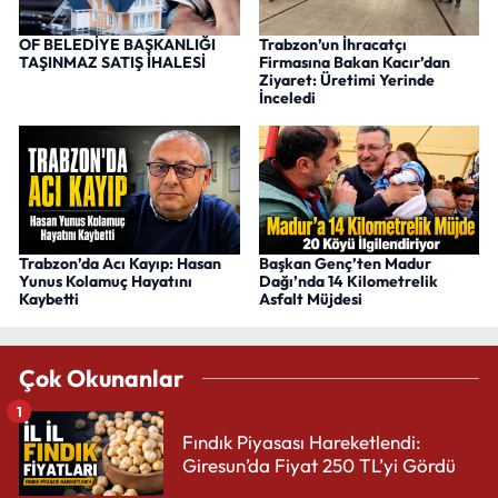
OF BELEDİYE BAŞKANLIĞI
Trabzon’un İhracatçı
TAŞINMAZ SATIŞ İHALESİ
Firmasına Bakan Kacır’dan
Ziyaret: Üretimi Yerinde
İnceledi
Trabzon’da Acı Kayıp: Hasan
Başkan Genç’ten Madur
Yunus Kolamuç Hayatını
Dağı’nda 14 Kilometrelik
Kaybetti
Asfalt Müjdesi
Çok Okunanlar
1
Fındık Piyasası Hareketlendi:
Giresun’da Fiyat 250 TL’yi Gördü