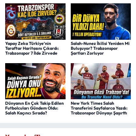
Yapay Zeka Türkiye’nin
Salah-Nunez İkilisi Yeniden Mi
Taraftar Haritasını Çıkardı:
Buluşuyor? Trabzonspor
Trabzonspor 7 İlde Zirvede
Şartları Zorluyor
Dünyanın En Çok Takip Edilen
New York Times Salah
Futbolcuları Gündem Oldu:
Transferini Sayfalarca Yazdı:
Salah Kaçıncı Sırada?
Trabzonspor Dünyayı Şaşırttı