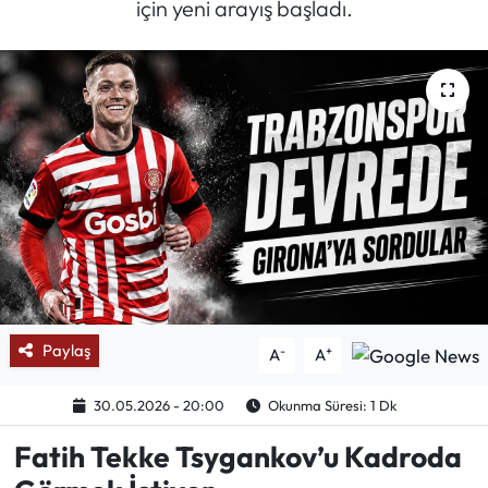
için yeni arayış başladı.
Mektup Galeri
Röportaj
Manşet
Köşe Yazıları
Karikatür Galeri
BIK
Paylaş
-
+
A
A
ASTROLOJİ
30.05.2026 - 20:00
Okunma Süresi: 1 Dk
Spor Yazıları
Fatih Tekke Tsygankov’u Kadroda
Mektup Galeri