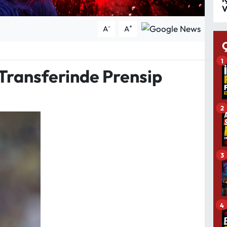
V
-
+
A
A
1
ransferinde Prensip
2
3
4