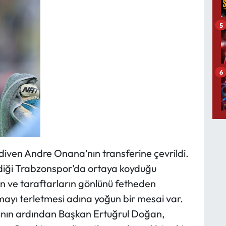
5
6
iven Andre Onana’nın transferine çevrildi.
ldiği Trabzonspor’da ortaya koyduğu
n ve taraftarların gönlünü fetheden
ayı terletmesi adına yoğun bir mesai var.
sının ardından Başkan Ertuğrul Doğan,