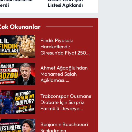
erdi
Listesi Açıklandı
Çok Okunanlar
Fındık Piyasası
Hareketlendi:
Giresun’da Fiyat 250
TL’yi Gördü
Ahmet Ağaoğlu’ndan
Mohamed Salah
Açıklaması:
Trabzonspor’a Çok
Yakışır
Trabzonspor Ousmane
Diabate İçin Sürpriz
Formülü Devreye
Sokuyor
Benjamin Bouchouari
Schladming