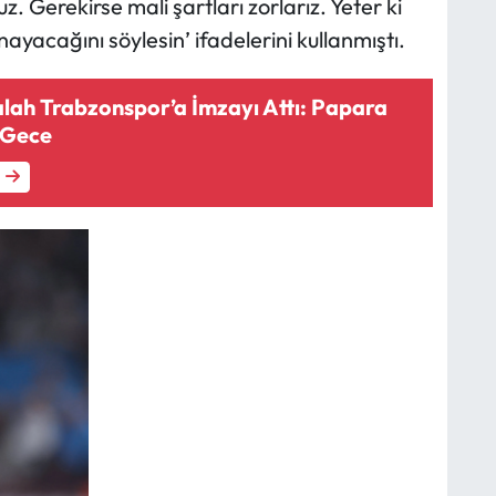
. Gerekirse mali şartları zorlarız. Yeter ki
acağını söylesin’ ifadelerini kullanmıştı.
h Trabzonspor’a İmzayı Attı: Papara
 Gece