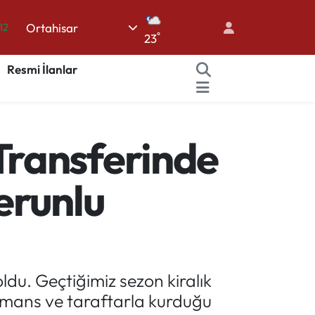
Ortahisar
12
°
23
70
Resmi İlanlar
16
%0
08
Transferinde
%0
erunlu
du. Geçtiğimiz sezon kiralık
rmans ve taraftarla kurduğu