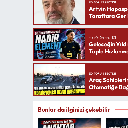
EDITÖRÜN SEÇTIĞI
Artvin Hopasp
Taraftara Geri
EDITÖRÜN SEÇTIĞI
Geleceğin Yıldı
Topla Hızlanma
EDITÖRÜN SEÇTIĞI
Araç Sahipleri
Otomatiğe Bağ
Bunlar da ilginizi çekebilir