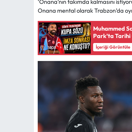
‘Onana’nın takımda kalmasını istiyoruz
Onana mental olarak Trabzon’da oynay
Muhammed Sala
Park’ta Tarihi
İçeriği Görüntüle