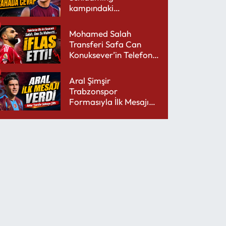
kampındaki
performansıyla şaşırttı
Mohamed Salah
Transferi Safa Can
Konuksever’in Telefon
Şarjını Bitirdi
Aral Şimşir
Trabzonspor
Formasıyla İlk Mesajını
Udinese’ye Verdi