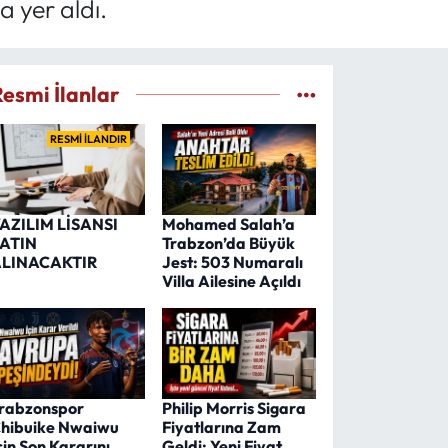
 yer aldı.
Resmi İlanlar
RESMİ İLANDIR
AZILIM LİSANSI
Mohamed Salah’a
ATIN
Trabzon’da Büyük
LINACAKTIR
Jest: 503 Numaralı
Villa Ailesine Açıldı
rabzonspor
Philip Morris Sigara
hibuike Nwaiwu
Fiyatlarına Zam
çin Son Kararını
Geldi: Yeni Fiyat