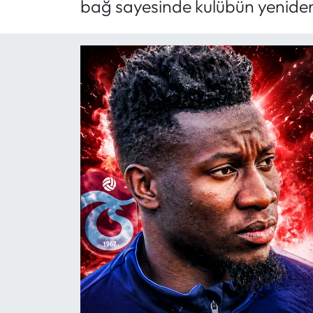
bağ sayesinde kulübün yeniden 
Mektup Galeri
Röportaj
Manşet
Köşe Yazıları
Karikatür Galeri
BIK
ASTROLOJİ
Spor Yazıları
Mektup Galeri