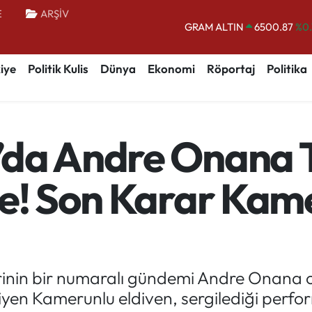
E
ARŞİV
GRAM ALTIN
6500.87
%0.
BİST100
13.799
%
iye
Politik Kulis
Dünya
Ekonomi
Röportaj
Politika
BITCOIN
64.643,95
%0.
DOLAR
47,6704
EURO
55,0406
%-0.
’da Andre Onana 
STERLİN
64,2143
me! Son Karar Kam
inin bir numaralı gündemi Andre Onana ol
iyen Kamerunlu eldiven, sergilediği perfo