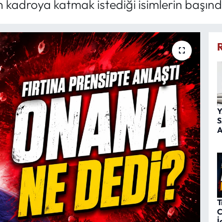
kadroya katmak istediği isimlerin başında
Y
S
A
T
C
İ