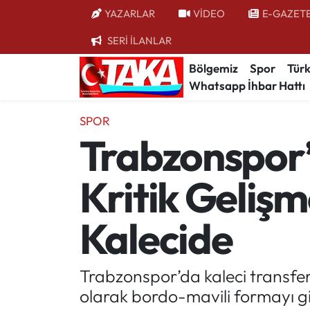
YAZARLAR
VİDEO
E-GAZET
SERİ İLANLAR
Bölgemiz
Trabzon Nöbetçi Eczaneler
Bölgemiz
Spor
Türk
Whatsapp İhbar Hattı
Spor
Trabzon Hava Durumu
SPOR
Türkiye
Trabzon Trafik Yoğunluk Haritası
Trabzonspor
Kültür/Sanat
Süper Lig Puan Durumu ve Fikstür
Kritik Geliş
Politika
Tüm Manşetler
Kalecide
Politik Kulis
Son Dakika Haberleri
Dünya
Haber Arşivi
Trabzonspor’da kaleci transfer
olarak bordo-mavili formayı g
Magazin