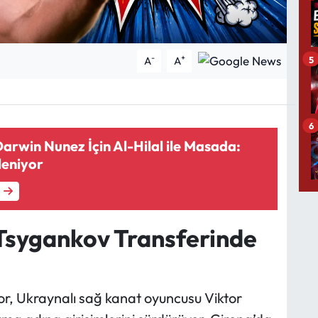
-
+
5
A
A
6
rwin Nunez İçin Al-Hilal ile Masada:
leniyor
Tsygankov Transferinde
r, Ukraynalı sağ kanat oyuncusu Viktor