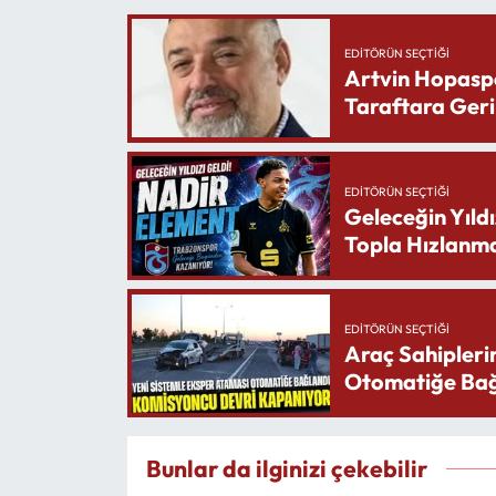
EDITÖRÜN SEÇTIĞI
Artvin Hopasp
Taraftara Geri
EDITÖRÜN SEÇTIĞI
Geleceğin Yıldı
Topla Hızlanma
EDITÖRÜN SEÇTIĞI
Araç Sahipleri
Otomatiğe Bağ
Bunlar da ilginizi çekebilir