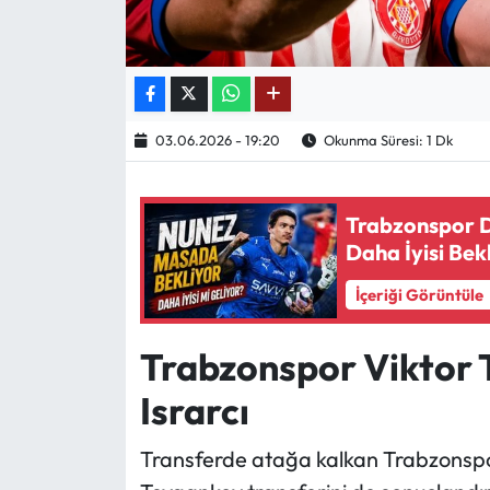
Ekonomi
Sağlık
03.06.2026 - 19:20
Okunma Süresi: 1 Dk
Turizm
Teknoloji
Trabzonspor Da
Daha İyisi Bek
İçeriği Görüntüle
Trabzonspor Viktor 
Israrcı
Transferde atağa kalkan Trabzonspo