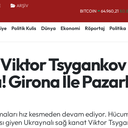
E
ARŞİV
BITCOIN
64.960,21
%0.
DOLAR
47,7436
%0.
iye
Politik Kulis
Dünya
Ekonomi
Röportaj
Politika
EURO
55,2510
%0.
STERLİN
64,4811
%0.
GRAM ALTIN
6648.99
%2.
Viktor Tsygankov
BİST100
13.779
%-
! Girona İle Pazarl
maları hız kesmeden devam ediyor. Hücum 
ı giyen Ukraynalı sağ kanat Viktor Tsygank