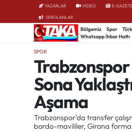
YAZARLAR
VİDEO
E-GAZET
SERİ İLANLAR
Bölgemiz
Trabzon Nöbetçi Eczaneler
Bölgemiz
Spor
Türk
Whatsapp İhbar Hattı
Spor
Trabzon Hava Durumu
SPOR
Türkiye
Trabzon Trafik Yoğunluk Haritası
Trabzonspor 
Kültür/Sanat
Süper Lig Puan Durumu ve Fikstür
Sona Yaklaştı
Politika
Tüm Manşetler
Aşama
Politik Kulis
Son Dakika Haberleri
Dünya
Haber Arşivi
Trabzonspor’da transfer çalış
bordo-mavililer, Girona formas
Magazin