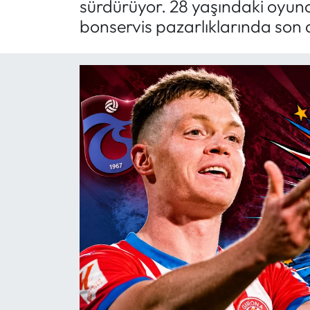
sürdürüyor. 28 yaşındaki oyunc
bonservis pazarlıklarında son
Mektup Galeri
Röportaj
Manşet
Köşe Yazıları
Karikatür Galeri
BIK
ASTROLOJİ
Spor Yazıları
Mektup Galeri