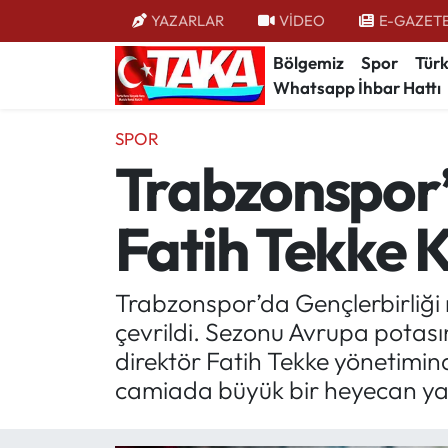
YAZARLAR
VİDEO
E-GAZET
Bölgemiz
Spor
Türk
Bölgemiz
Trabzon Nöbetçi Eczaneler
Whatsapp İhbar Hattı
Spor
Trabzon Hava Durumu
SPOR
Trabzonspor’
Türkiye
Trabzon Trafik Yoğunluk Haritası
Fatih Tekke K
Kültür/Sanat
Süper Lig Puan Durumu ve Fikstür
Politika
Tüm Manşetler
Trabzonspor’da Gençlerbirliği
çevrildi. Sezonu Avrupa potas
Politik Kulis
Son Dakika Haberleri
direktör Fatih Tekke yönetimin
Dünya
Haber Arşivi
camiada büyük bir heyecan ya
Magazin