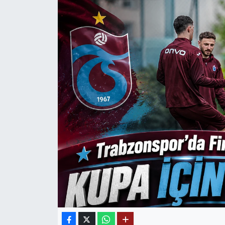
Mektup Galeri
Röportaj
Manşet
Köşe Yazıları
Karikatür Galeri
BIK
ASTROLOJİ
Spor Yazıları
Mektup Galeri