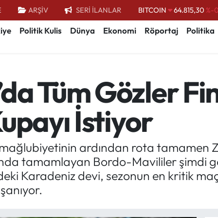
BITCOIN
64.815,30
%-0
E
ARŞİV
SERİ İLANLAR
DOLAR
47,7436
%0.
iye
Politik Kulis
Dünya
Ekonomi
Röportaj
Politika
EURO
55,2510
%0.
STERLİN
64,4811
%0.
GRAM ALTIN
6660.55
%
da Tüm Gözler Fina
BİST100
13.779
%-
upayı İstiyor
 mağlubiyetinin ardından rota tamamen Zi
ında tamamlayan Bordo-Mavililer şimdi gö
deki Karadeniz devi, sezonun en kritik ma
şanıyor.