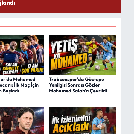
landı
por'da Mohamed
Trabzonspor'da Göztepe
canı: İlk Maç İçin
Yenilgisi Sonrası Gözler
m Başladı
Mohamed Salah'a Çevrildi