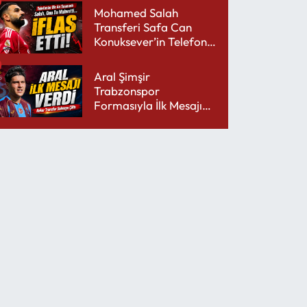
Mohamed Salah
Transferi Safa Can
Konuksever’in Telefon
Şarjını Bitirdi
Aral Şimşir
Trabzonspor
Formasıyla İlk Mesajını
Udinese’ye Verdi