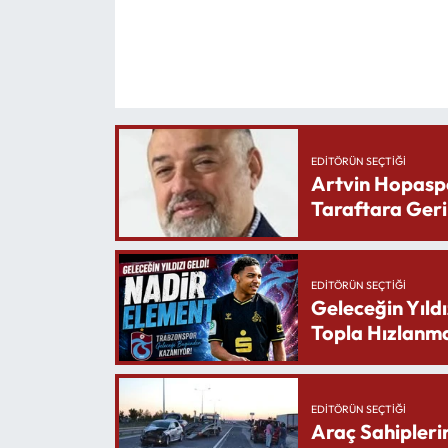
EDITÖRÜN SEÇTIĞI
Artvin Hopasp
Taraftara Geri
EDITÖRÜN SEÇTIĞI
Geleceğin Yıldı
Topla Hızlanma
EDITÖRÜN SEÇTIĞI
Araç Sahipleri