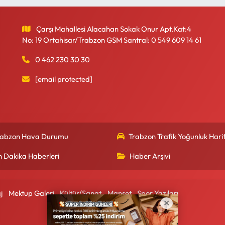
Çarşı Mahallesi Alacahan Sokak Onur Apt.Kat:4
No: 19 Ortahisar/Trabzon GSM Santral: 0 549 609 14 61
0 462 230 30 30
[email protected]
rabzon Hava Durumu
Trabzon Trafik Yoğunluk Harit
n Dakika Haberleri
Haber Arşivi
j
Mektup Galeri
Kültür/Sanat
Manşet
Spor Yazıları