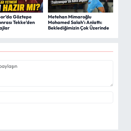
or’da Göztepe
Metehan Mimaroğlu
Sonrası Tekke’den
Mohamed Salah’ı Anlattı:
ajlar
Beklediğimizin Çok Üzerinde