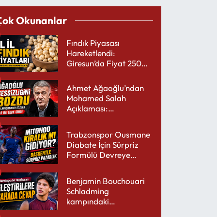
Çok Okunanlar
Fındık Piyasası
Hareketlendi:
Giresun’da Fiyat 250
TL’yi Gördü
Ahmet Ağaoğlu’ndan
Mohamed Salah
Açıklaması:
Trabzonspor’a Çok
Yakışır
Trabzonspor Ousmane
Diabate İçin Sürpriz
Formülü Devreye
Sokuyor
Benjamin Bouchouari
Schladming
kampındaki
performansıyla şaşırttı