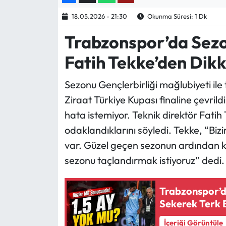
18.05.2026 - 21:30
Okunma Süresi: 1 Dk
Ekonomi
Trabzonspor’da Sez
Sağlık
Fatih Tekke’den Dik
Turizm
Sezonu Gençlerbirliği mağlubiyeti i
Ziraat Türkiye Kupası finaline çevril
Teknoloji
hata istemiyor. Teknik direktör Fati
odaklandıklarını söyledi. Tekke, “Biz
var. Güzel geçen sezonun ardından k
sezonu taçlandırmak istiyoruz” dedi.
Trabzonspor’d
Sekerek Terk E
İçeriği Görüntüle