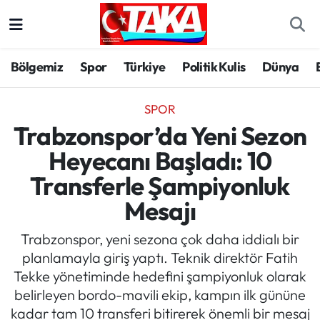
Bölgemiz
Trabzon Nöbetçi Eczaneler
Bölgemiz
Spor
Türkiye
Politik Kulis
Dünya
Spor
Trabzon Hava Durumu
SPOR
Türkiye
Trabzon Trafik Yoğunluk Haritası
Trabzonspor’da Yeni Sezon
Heyecanı Başladı: 10
Kültür/Sanat
Süper Lig Puan Durumu ve Fikstür
Transferle Şampiyonluk
Politika
Tüm Manşetler
Mesajı
Politik Kulis
Son Dakika Haberleri
Trabzonspor, yeni sezona çok daha iddialı bir
planlamayla giriş yaptı. Teknik direktör Fatih
Dünya
Haber Arşivi
Tekke yönetiminde hedefini şampiyonluk olarak
belirleyen bordo-mavili ekip, kampın ilk gününe
Magazin
kadar tam 10 transferi bitirerek önemli bir mesaj