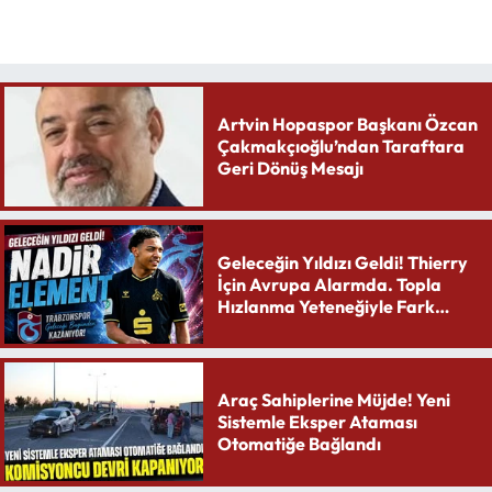
Artvin Hopaspor Başkanı Özcan
Çakmakçıoğlu’ndan Taraftara
Geri Dönüş Mesajı
Geleceğin Yıldızı Geldi! Thierry
İçin Avrupa Alarmda. Topla
Hızlanma Yeteneğiyle Fark
Yaratıyor
Araç Sahiplerine Müjde! Yeni
Sistemle Eksper Ataması
Otomatiğe Bağlandı