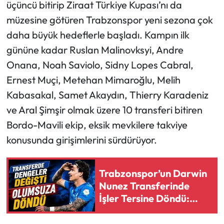
üçüncü bitirip Ziraat Türkiye Kupası’nı da
müzesine götüren Trabzonspor yeni sezona çok
Ekonomi
daha büyük hedeflerle başladı. Kampın ilk
Sağlık
gününe kadar Ruslan Malinovksyi, Andre
Onana, Noah Saviolo, Sidny Lopes Cabral,
Turizm
Ernest Muçi, Metehan Mimaroğlu, Melih
Kabasakal, Samet Akaydın, Thierry Karadeniz
Teknoloji
ve Aral Şimşir olmak üzere 10 transferi bitiren
Bordo-Mavili ekip, eksik mevkilere takviye
konusunda girişimlerini sürdürüyor.
Trabzonspor’un Darwin
Nunez Transferinde
İşler Tersine Döndü:
Beşiktaş Öne Geçti