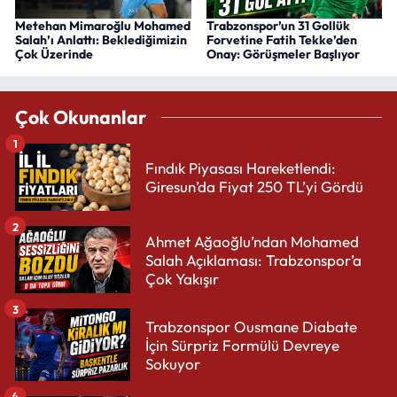
Metehan Mimaroğlu Mohamed
Trabzonspor’un 31 Gollük
Salah’ı Anlattı: Beklediğimizin
Forvetine Fatih Tekke’den
Çok Üzerinde
Onay: Görüşmeler Başlıyor
Çok Okunanlar
1
Fındık Piyasası Hareketlendi:
Giresun’da Fiyat 250 TL’yi Gördü
2
Ahmet Ağaoğlu’ndan Mohamed
Salah Açıklaması: Trabzonspor’a
Çok Yakışır
3
Trabzonspor Ousmane Diabate
İçin Sürpriz Formülü Devreye
Sokuyor
4