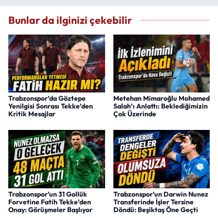
Bunlar da ilginizi çekebilir
Trabzonspor’da Göztepe
Metehan Mimaroğlu Mohamed
Yenilgisi Sonrası Tekke’den
Salah’ı Anlattı: Beklediğimizin
Kritik Mesajlar
Çok Üzerinde
Trabzonspor’un 31 Gollük
Trabzonspor’un Darwin Nunez
Forvetine Fatih Tekke’den
Transferinde İşler Tersine
Onay: Görüşmeler Başlıyor
Döndü: Beşiktaş Öne Geçti