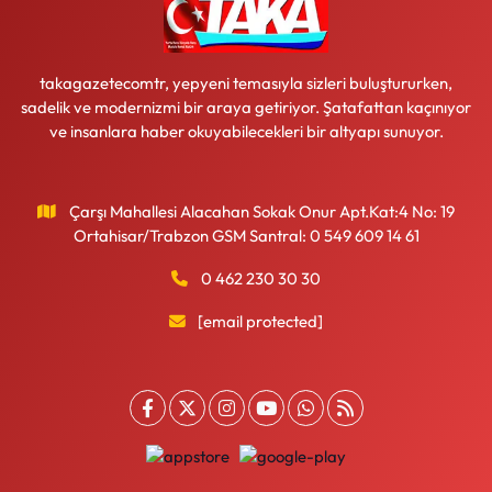
takagazetecomtr, yepyeni temasıyla sizleri buluştururken,
sadelik ve modernizmi bir araya getiriyor. Şatafattan kaçınıyor
ve insanlara haber okuyabilecekleri bir altyapı sunuyor.
Çarşı Mahallesi Alacahan Sokak Onur Apt.Kat:4 No: 19
Ortahisar/Trabzon GSM Santral: 0 549 609 14 61
0 462 230 30 30
[email protected]