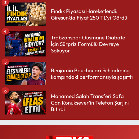
3
Fındık Piyasası Hareketlendi:
Giresun’da Fiyat 250 TL’yi Gördü
4
Trabzonspor Ousmane Diabate
İçin Sürpriz Formülü Devreye
Sokuyor
5
Benjamin Bouchouari Schladming
kampındaki performansıyla şaşırttı
6
Mohamed Salah Transferi Safa
Can Konuksever’in Telefon Şarjını
Bitirdi