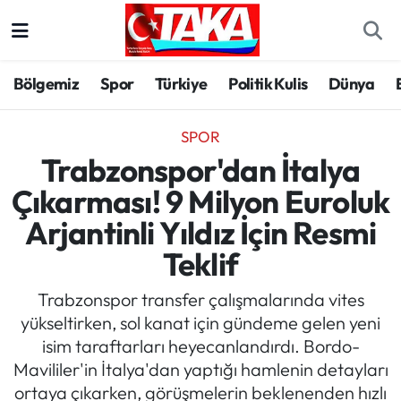
Bölgemiz
Trabzon Nöbetçi Eczaneler
Bölgemiz
Spor
Türkiye
Politik Kulis
Dünya
Spor
Trabzon Hava Durumu
SPOR
Türkiye
Trabzon Trafik Yoğunluk Haritası
Trabzonspor'dan İtalya
Çıkarması! 9 Milyon Euroluk
Kültür/Sanat
Süper Lig Puan Durumu ve Fikstür
Arjantinli Yıldız İçin Resmi
Politika
Tüm Manşetler
Teklif
Politik Kulis
Son Dakika Haberleri
Trabzonspor transfer çalışmalarında vites
yükseltirken, sol kanat için gündeme gelen yeni
Dünya
Haber Arşivi
isim taraftarları heyecanlandırdı. Bordo-
Mavililer'in İtalya'dan yaptığı hamlenin detayları
Magazin
ortaya çıkarken, görüşmelerin beklenenden hızlı