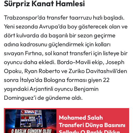
Sürpriz Kanat Hamlesi
Ekonomi
Trabzonspor’da transfer taarruzu hızlı başladı.
Yeni sezonda Avrupa’da boy gösterecek olan ve
Sağlık
dört kulvarda da başarılı bir sezon geçirme
adına kadrosunu güçlendirmek için kolları
Turizm
sıvayan Fırtına, sol kanat transferi için listeye bir
Teknoloji
oyuncu daha ekledi. Bordo-Mavili ekip, Joseph
Opoku, Ryan Roberto ve Zuriko Davitashvili’den
sonra İtalya’da Bologna forması giyen 22
yaşındaki Arjantinli oyuncu Benjamin
Dominguez’i de gündeme aldı.
Mohamed Salah
Transferi Dünya Basınını
Salladı: O Başlık Dikkat