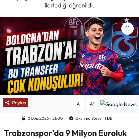
ilerlediği öğrenildi.
Mektup Galeri
Röportaj
Manşet
Köşe Yazıları
Karikatür Galeri
BIK
Paylaş
-
+
A
A
ASTROLOJİ
01.06.2026 - 21:00
Okunma Süresi: 1 Dk
Spor Yazıları
Trabzonspor'da 9 Milyon Euroluk
Mektup Galeri