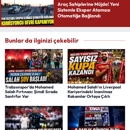
Araç Sahiplerine Müjde! Yeni
Sistemle Eksper Ataması
Otomatiğe Bağlandı
Bunlar da ilginizi çekebilir
Trabzonspor’da Mohamed
Mohamed Salah’ın Liverpool
Salah Fırtınası: Şimdi Sırada
Kariyerindeki İnanılmaz
Santrfor Var
Rakamlar Ortaya Çıktı