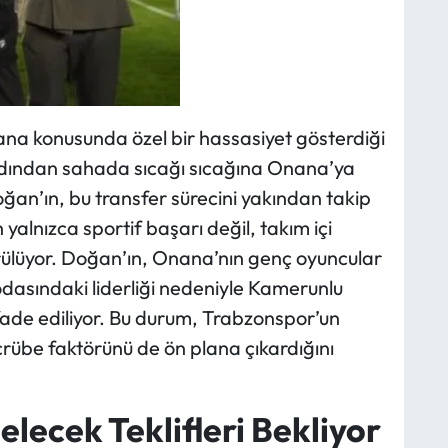
a konusunda özel bir hassasiyet gösterdiği
ardından sahada sıcağı sıcağına Onana’ya
oğan’ın, bu transfer sürecini yakından takip
in yalnızca sportif başarı değil, takım içi
görülüyor. Doğan’ın, Onana’nın genç oyuncular
odasındaki liderliği nedeniyle Kamerunlu
fade ediliyor. Bu durum, Trabzonspor’un
crübe faktörünü de ön plana çıkardığını
ecek Teklifleri Bekliyor