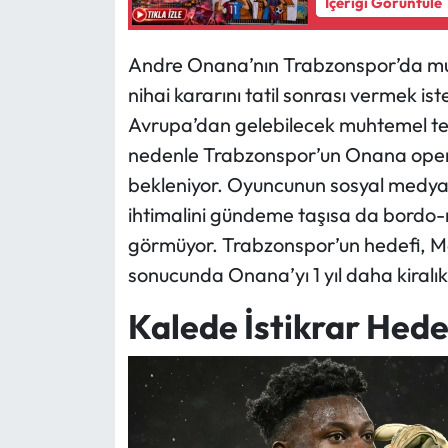
İçeriği Görüntüle
Andre Onana’nın Trabzonspor’da mutlu
nihai kararını tatil sonrası vermek is
Avrupa’dan gelebilecek muhtemel tekl
nedenle Trabzonspor’un Onana operas
bekleniyor. Oyuncunun sosyal medya 
ihtimalini gündeme taşısa da bordo-
görmüyor. Trabzonspor’un hedefi, M
sonucunda Onana’yı 1 yıl daha kiralı
Kalede İstikrar Hede