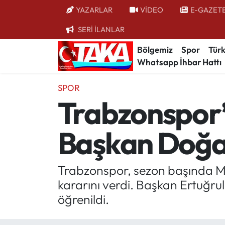
YAZARLAR
VİDEO
E-GAZET
SERİ İLANLAR
Bölgemiz
Trabzon Nöbetçi Eczaneler
Bölgemiz
Spor
Türk
Whatsapp İhbar Hattı
Spor
Trabzon Hava Durumu
SPOR
Türkiye
Trabzon Trafik Yoğunluk Haritası
Trabzonspor’
Kültür/Sanat
Süper Lig Puan Durumu ve Fikstür
Başkan Doğan
Politika
Tüm Manşetler
Politik Kulis
Son Dakika Haberleri
Trabzonspor, sezon başında Ma
kararını verdi. Başkan Ertuğru
Dünya
Haber Arşivi
öğrenildi.
Magazin