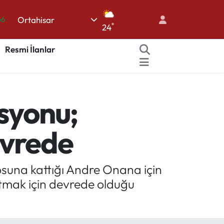
Ortahisar
05
°
24
18
Resmi İlanlar
22
39
0
syonu;
66
evrede
suna kattığı Andre Onana için
utmak için devrede olduğu