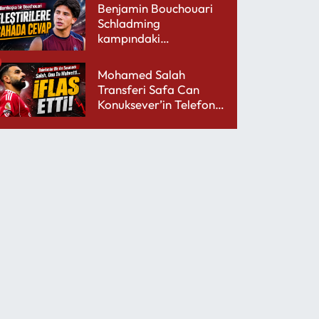
Benjamin Bouchouari
Schladming
kampındaki
performansıyla şaşırttı
Mohamed Salah
Transferi Safa Can
Konuksever’in Telefon
Şarjını Bitirdi