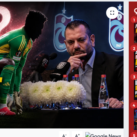
1
2
3
4
-
+
5
A
A