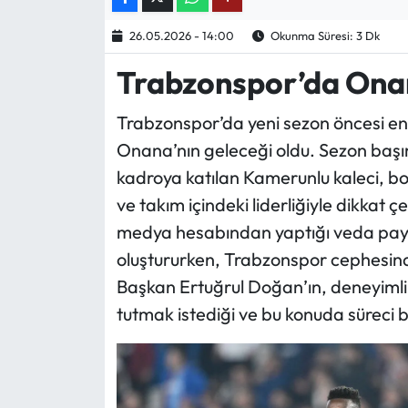
26.05.2026 - 14:00
Okunma Süresi: 3 Dk
Ekonomi
Trabzonspor’da Onan
Sağlık
Trabzonspor’da yeni sezon öncesi e
Turizm
Onana’nın geleceği oldu. Sezon başı
kadroya katılan Kamerunlu kaleci, b
Teknoloji
ve takım içindeki liderliğiyle dikkat
medya hesabından yaptığı veda payla
oluştururken, Trabzonspor cephesinde
Başkan Ertuğrul Doğan’ın, deneyimli e
tutmak istediği ve bu konuda süreci biz