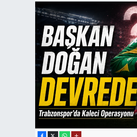
Mektup Galeri
Röportaj
Manşet
Köşe Yazıları
Karikatür Galeri
BIK
ASTROLOJİ
Spor Yazıları
Mektup Galeri