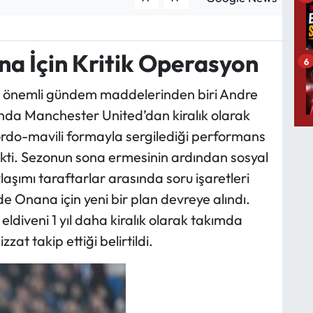
a İçin Kritik Operasyon
6
n önemli gündem maddelerinden biri Andre
nda Manchester United’dan kiralık olarak
ordo-mavili formayla sergilediği performans
 çekti. Sezonun sona ermesinin ardından sosyal
şımı taraftarlar arasında soru işaretleri
 Onana için yeni bir plan devreye alındı.
ldiveni 1 yıl daha kiralık olarak takımda
zat takip ettiği belirtildi.