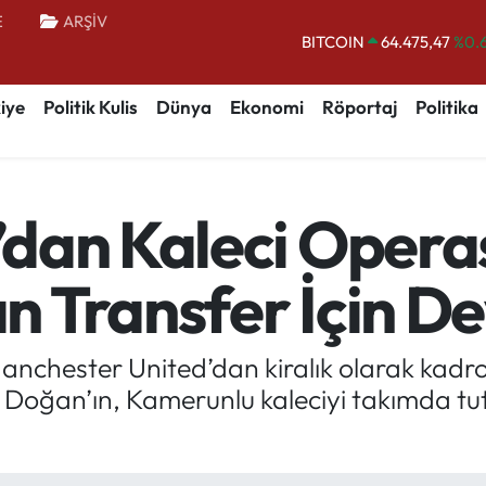
E
ARŞİV
DOLAR
47,5971
%0.
EURO
55,1336
%0.
iye
Politik Kulis
Dünya
Ekonomi
Röportaj
Politika
STERLİN
64,2534
%0.
GRAM ALTIN
6518.23
%0.
BİST100
13.703
%
dan Kaleci Opera
BITCOIN
64.475,47
%0.
 Transfer İçin D
nchester United’dan kiralık olarak kadro
l Doğan’ın, Kamerunlu kaleciyi takımda t