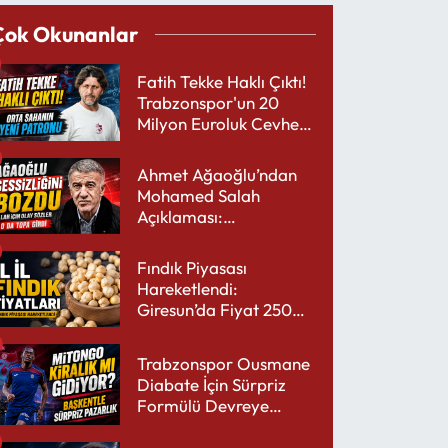
Çok Okunanlar
Fatih Tekke Haklı Çıktı!
Trabzonspor'un 20
Milyon Euroluk Cevheri
Parlıyor
Ahmet Ağaoğlu’ndan
Mohamed Salah
Açıklaması:
Trabzonspor’a Çok
Yakışır
Fındık Piyasası
Hareketlendi:
Giresun’da Fiyat 250
TL’yi Gördü
Trabzonspor Ousmane
Diabate İçin Sürpriz
Formülü Devreye
Sokuyor