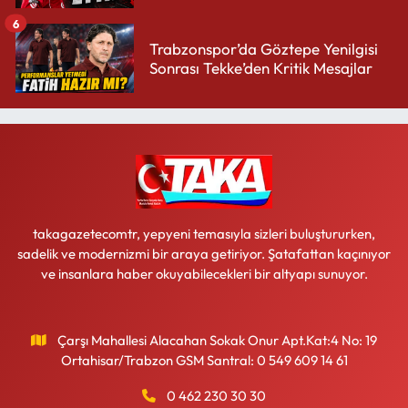
6
Trabzonspor’da Göztepe Yenilgisi
Sonrası Tekke’den Kritik Mesajlar
takagazetecomtr, yepyeni temasıyla sizleri buluştururken,
sadelik ve modernizmi bir araya getiriyor. Şatafattan kaçınıyor
ve insanlara haber okuyabilecekleri bir altyapı sunuyor.
Çarşı Mahallesi Alacahan Sokak Onur Apt.Kat:4 No: 19
Ortahisar/Trabzon GSM Santral: 0 549 609 14 61
0 462 230 30 30