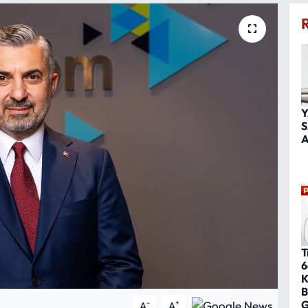
Y
S
A
T
6
K
B
G
-
+
A
A