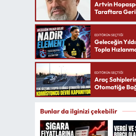
Artvin Hopasp
Taraftara Geri
EDITÖRÜN SEÇTIĞI
Geleceğin Yıldı
Topla Hızlanma
EDITÖRÜN SEÇTIĞI
Araç Sahipleri
Otomatiğe Bağ
Bunlar da ilginizi çekebilir