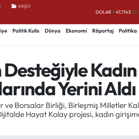
E
ARŞİV
DOLAR
47,7143
%0.
EURO
55,0317
%-0.
iye
Politik Kulis
Dünya
Ekonomi
Röportaj
Politika
STERLİN
64,2463
%0.
GRAM ALTIN
6510.40
%0.
BİST100
13.799
%
Desteğiyle Kadın 
BITCOIN
64.225,61
%-0.
arında Yerini Aldı
 ve Borsalar Birliği, Birleşmiş Milletler 
Dijitalde Hayat Kolay projesi, kadın girişimc