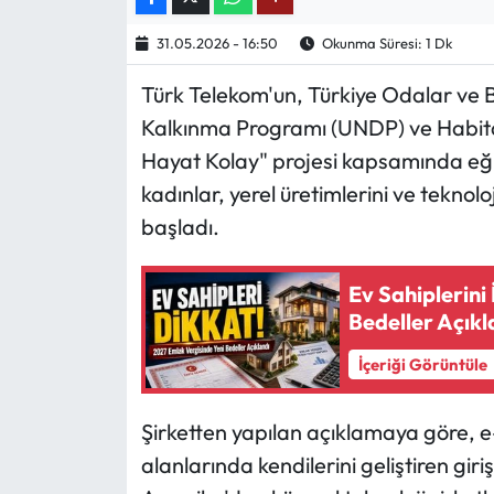
31.05.2026 - 16:50
Okunma Süresi: 1 Dk
Ekonomi
Türk Telekom'un, Türkiye Odalar ve Bo
Sağlık
Kalkınma Programı (UNDP) ve Habitat 
Hayat Kolay" projesi kapsamında eğit
Turizm
kadınlar, yerel üretimlerini ve tekno
Teknoloji
başladı.
Ev Sahiplerini
Bedeller Açıkl
İçeriği Görüntüle
Şirketten yapılan açıklamaya göre, e
alanlarında kendilerini geliştiren gir