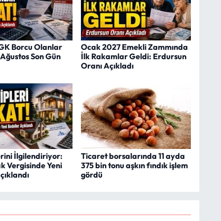
SGK Borcu Olanlar
Ocak 2027 Emekli Zammında
1 Ağustos Son Gün
İlk Rakamlar Geldi: Erdursun
Oranı Açıkladı
ini İlgilendiriyor:
Ticaret borsalarında 11 ayda
k Vergisinde Yeni
375 bin tonu aşkın fındık işlem
çıklandı
gördü