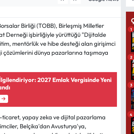
rsalar Birliği (TOBB), Birleşmiş Milletler
1
Derneği işbirliğiyle yürüttüğü "Dijitalde
im, mentörlük ve hibe desteği alan girişimci
loji çözümlerini dünya pazarlarına taşımaya
2
 İlgilendiriyor: 2027 Emlak Vergisinde Yeni
3
andı
4
-ticaret, yapay zeka ve dijital pazarlama
işimciler, Belçika'dan Avusturya'ya,