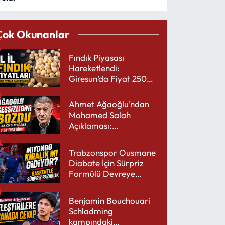
Çok Okunanlar
Fındık Piyasası
Hareketlendi:
Giresun’da Fiyat 250
TL’yi Gördü
Ahmet Ağaoğlu’ndan
Mohamed Salah
Açıklaması:
Trabzonspor’a Çok
Yakışır
Trabzonspor Ousmane
Diabate İçin Sürpriz
Formülü Devreye
Sokuyor
Benjamin Bouchouari
Schladming
kampındaki