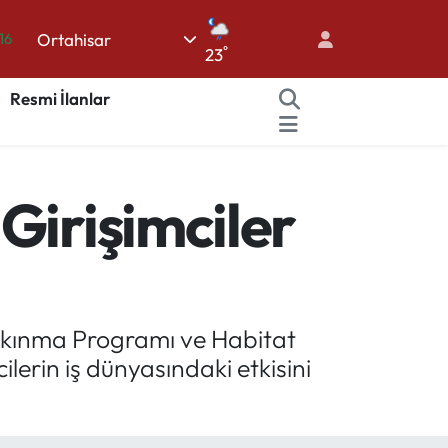
Ortahisar
16
°
23
02
Resmi İlanlar
07
45
70
Girişimciler
63
Kalkınma Programı ve Habitat
ilerin iş dünyasındaki etkisini