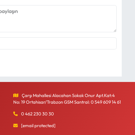
Çarşı Mahallesi Alacahan Sokak Onur Apt.Kat:4
No: 19 Ortahisar/Trabzon GSM Santral: 0 549 609 14 61
0 462 230 30 30
[email protected]