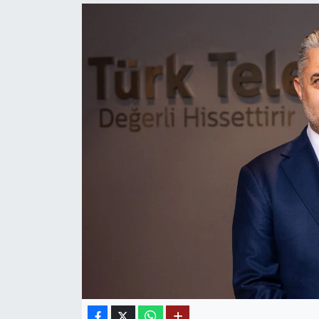
Mektup Galeri
Röportaj
Manşet
Köşe Yazıları
Karikatür Galeri
BIK
ASTROLOJİ
Spor Yazıları
Mektup Galeri