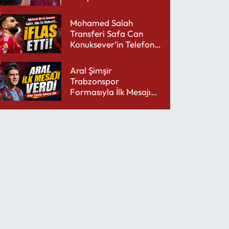
performansıyla şaşırttı
Mohamed Salah
Transferi Safa Can
Konuksever’in Telefon
Şarjını Bitirdi
Aral Şimşir
Trabzonspor
Formasıyla İlk Mesajını
Udinese’ye Verdi