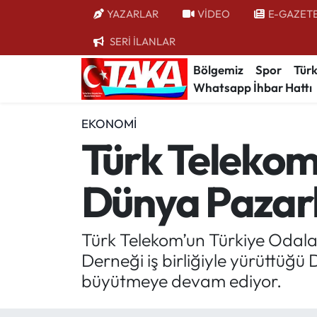
YAZARLAR
VİDEO
E-GAZET
SERİ İLANLAR
Bölgemiz
Trabzon Nöbetçi Eczaneler
Bölgemiz
Spor
Türk
Whatsapp İhbar Hattı
Spor
Trabzon Hava Durumu
EKONOMI
Türkiye
Trabzon Trafik Yoğunluk Haritası
Türk Telekom 
Kültür/Sanat
Süper Lig Puan Durumu ve Fikstür
Dünya Pazarl
Politika
Tüm Manşetler
Politik Kulis
Son Dakika Haberleri
Türk Telekom’un Türkiye Odalar
Derneği iş birliğiyle yürüttüğü 
Dünya
Haber Arşivi
büyütmeye devam ediyor.
Magazin