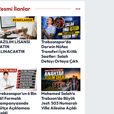
Resmi İlanlar
RESMİ İLANDIR
AZILIM LİSANSI
Trabzonspor’da
ATIN
Darwin Núñez
LINACAKTIR
Transferi İçin Kritik
Saatler: Salah
Detayı Ortaya Çıktı
rabzonspor’un 6 Bin
Mohamed Salah’a
61 Formalık
Trabzon’da Büyük
ampanyasında
Jest: 503 Numaralı
ütçe Açıklaması
Villa Ailesine Açıldı
eldi