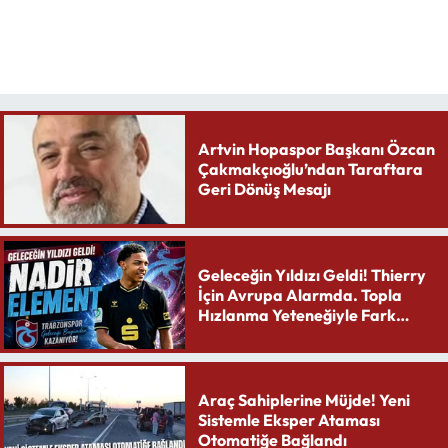
Artvin Hopaspor Başkanı Özcan
Çakmakçıoğlu’ndan Taraftara
Geri Dönüş Mesajı
Geleceğin Yıldızı Geldi! Thierry
İçin Avrupa Alarmda. Topla
Hızlanma Yeteneğiyle Fark
Yaratıyor
Araç Sahiplerine Müjde! Yeni
Sistemle Eksper Ataması
Otomatiğe Bağlandı