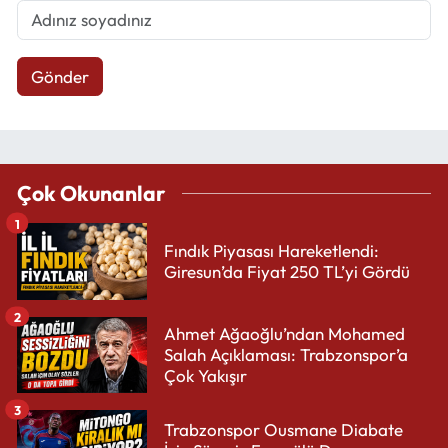
Gönder
Çok Okunanlar
1
Fındık Piyasası Hareketlendi:
Giresun’da Fiyat 250 TL’yi Gördü
2
Ahmet Ağaoğlu’ndan Mohamed
Salah Açıklaması: Trabzonspor’a
Çok Yakışır
3
Trabzonspor Ousmane Diabate