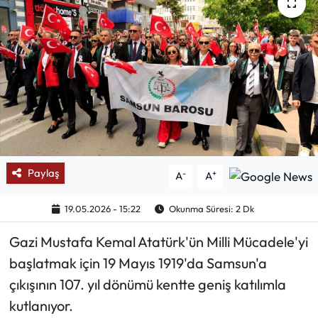
Mektup Galeri
Röportaj
Manşet
Köşe Yazıları
Karikatür Galeri
Paylaş
-
+
A
A
BIK
19.05.2026 - 15:22
Okunma Süresi: 2 Dk
Gazi Mustafa Kemal Atatürk'ün Milli Mücadele'yi
ASTROLOJİ
başlatmak için 19 Mayıs 1919'da Samsun'a
Spor Yazıları
çıkışının 107. yıl dönümü kentte geniş katılımla
kutlanıyor.
Mektup Galeri