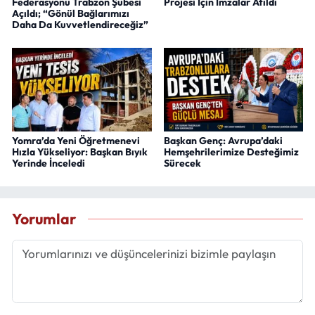
Federasyonu Trabzon Şubesi
Projesi İçin İmzalar Atıldı
Açıldı; “Gönül Bağlarımızı
Daha Da Kuvvetlendireceğiz”
Yomra’da Yeni Öğretmenevi
Başkan Genç: Avrupa’daki
Hızla Yükseliyor: Başkan Bıyık
Hemşehrilerimize Desteğimiz
Yerinde İnceledi
Sürecek
Yorumlar