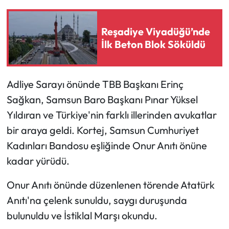
Ekonomi
Reşadiye Viyadüğü’nde
İlk Beton Blok Söküldü
Sağlık
Turizm
Adliye Sarayı önünde TBB Başkanı Erinç
Sağkan, Samsun Baro Başkanı Pınar Yüksel
Teknoloji
Yıldıran ve Türkiye'nin farklı illerinden avukatlar
bir araya geldi. Kortej, Samsun Cumhuriyet
Kadınları Bandosu eşliğinde Onur Anıtı önüne
kadar yürüdü.
Onur Anıtı önünde düzenlenen törende Atatürk
Anıtı'na çelenk sunuldu, saygı duruşunda
bulunuldu ve İstiklal Marşı okundu.