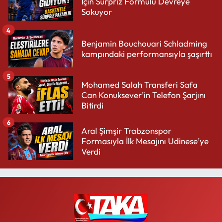
İçin Sürpriz Formülü Devreye
Sokuyor
4
Benjamin Bouchouari Schladming
kampındaki performansıyla şaşırttı
5
Mohamed Salah Transferi Safa
Can Konuksever’in Telefon Şarjını
Bitirdi
6
Aral Şimşir Trabzonspor
Formasıyla İlk Mesajını Udinese’ye
Verdi