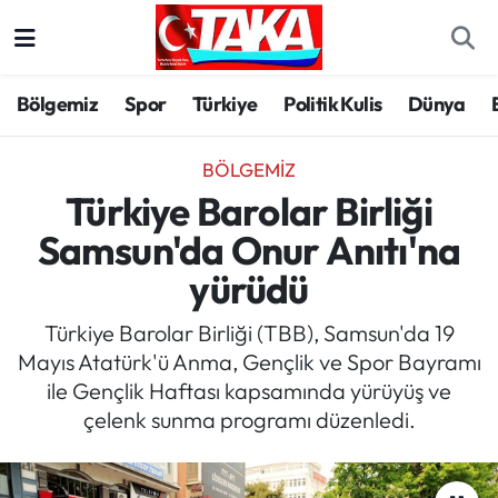
Bölgemiz
Trabzon Nöbetçi Eczaneler
Bölgemiz
Spor
Türkiye
Politik Kulis
Dünya
Spor
Trabzon Hava Durumu
BÖLGEMIZ
Türkiye
Trabzon Trafik Yoğunluk Haritası
Türkiye Barolar Birliği
Samsun'da Onur Anıtı'na
Kültür/Sanat
Süper Lig Puan Durumu ve Fikstür
yürüdü
Politika
Tüm Manşetler
Türkiye Barolar Birliği (TBB), Samsun'da 19
Mayıs Atatürk'ü Anma, Gençlik ve Spor Bayramı
Politik Kulis
Son Dakika Haberleri
ile Gençlik Haftası kapsamında yürüyüş ve
çelenk sunma programı düzenledi.
Dünya
Haber Arşivi
Magazin