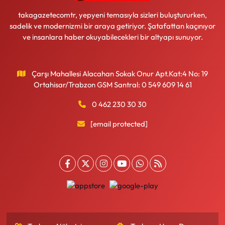
takagazetecomtr, yepyeni temasıyla sizleri buluştururken,
sadelik ve modernizmi bir araya getiriyor. Şatafattan kaçınıyor
ve insanlara haber okuyabilecekleri bir altyapı sunuyor.
Çarşı Mahallesi Alacahan Sokak Onur Apt.Kat:4 No: 19
Ortahisar/Trabzon GSM Santral: 0 549 609 14 61
0 462 230 30 30
[email protected]