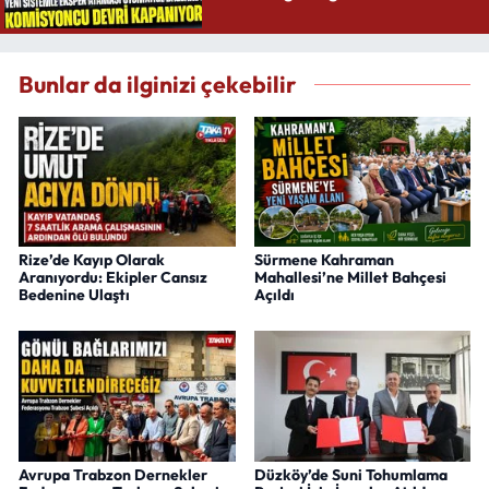
Bunlar da ilginizi çekebilir
Rize’de Kayıp Olarak
Sürmene Kahraman
Aranıyordu: Ekipler Cansız
Mahallesi’ne Millet Bahçesi
Bedenine Ulaştı
Açıldı
Avrupa Trabzon Dernekler
Düzköy’de Suni Tohumlama