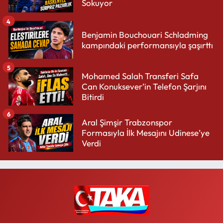
Sokuyor
4
Benjamin Bouchouari Schladming
kampındaki performansıyla şaşırttı
5
Mohamed Salah Transferi Safa
Can Konuksever’in Telefon Şarjını
Bitirdi
6
Aral Şimşir Trabzonspor
Formasıyla İlk Mesajını Udinese’ye
Verdi