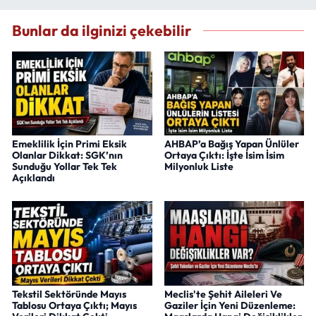
Bunlar da ilginizi çekebilir
Emeklilik İçin Primi Eksik
AHBAP’a Bağış Yapan Ünlüler
Olanlar Dikkat: SGK’nın
Ortaya Çıktı: İşte İsim İsim
Sunduğu Yollar Tek Tek
Milyonluk Liste
Açıklandı
Tekstil Sektöründe Mayıs
Meclis'te Şehit Aileleri Ve
Tablosu Ortaya Çıktı; Mayıs
Gaziler İçin Yeni Düzenleme: