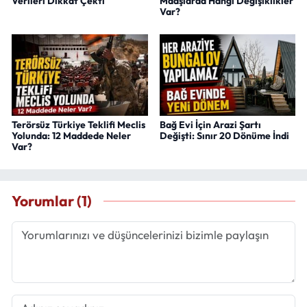
Verileri Dikkat Çekti
Maaşlarda Hangi Değişiklikler
Var?
Terörsüz Türkiye Teklifi Meclis
Bağ Evi İçin Arazi Şartı
Yolunda: 12 Maddede Neler
Değişti: Sınır 20 Dönüme İndi
Var?
Yorumlar (1)