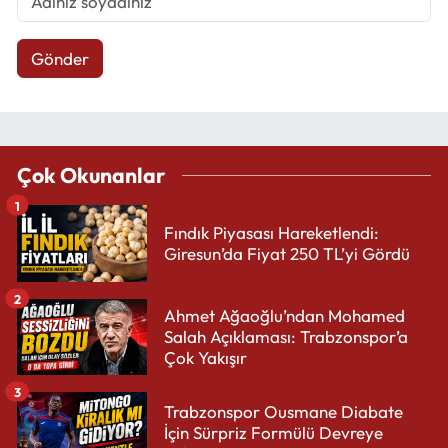
Gönder
Çok Okunanlar
1
Fındık Piyasası Hareketlendi:
Giresun’da Fiyat 250 TL’yi Gördü
2
Ahmet Ağaoğlu’ndan Mohamed
Salah Açıklaması: Trabzonspor’a
Çok Yakışır
3
Trabzonspor Ousmane Diabate
İçin Sürpriz Formülü Devreye