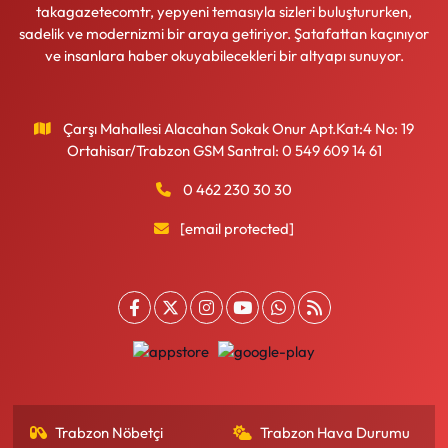
takagazetecomtr, yepyeni temasıyla sizleri buluştururken,
sadelik ve modernizmi bir araya getiriyor. Şatafattan kaçınıyor
ve insanlara haber okuyabilecekleri bir altyapı sunuyor.
Çarşı Mahallesi Alacahan Sokak Onur Apt.Kat:4 No: 19
Ortahisar/Trabzon GSM Santral: 0 549 609 14 61
0 462 230 30 30
[email protected]
Trabzon Nöbetçi
Trabzon Hava Durumu