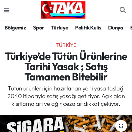
Bölgemiz
Trabzon Nöbetçi Eczaneler
Bölgemiz
Spor
Türkiye
Politik Kulis
Dünya
Spor
Trabzon Hava Durumu
TÜRKIYE
Türkiye
Trabzon Trafik Yoğunluk Haritası
Türkiye’de Tütün Ürünlerine
Tarihi Yasak ; Satış
Kültür/Sanat
Süper Lig Puan Durumu ve Fikstür
Tamamen Bitebilir
Politika
Tüm Manşetler
Tütün ürünleri için hazırlanan yeni yasa taslağı
2040 itibarıyla satış yasağı getiriyor. Açık alan
Politik Kulis
Son Dakika Haberleri
kısıtlamaları ve ağır cezalar dikkat çekiyor.
Dünya
Haber Arşivi
Magazin