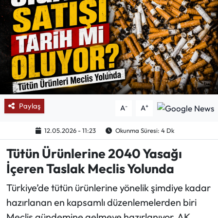
Mektup Galeri
Röportaj
Manşet
Köşe Yazıları
Paylaş
-
+
A
A
Karikatür Galeri
12.05.2026 - 11:23
Okunma Süresi: 4 Dk
BIK
Tütün Ürünlerine 2040 Yasağı
İçeren Taslak Meclis Yolunda
ASTROLOJİ
Türkiye’de tütün ürünlerine yönelik şimdiye kadar
Spor Yazıları
hazırlanan en kapsamlı düzenlemelerden biri
Meclis gündemine gelmeye hazırlanıyor. AK
Mektup Galeri