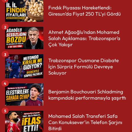
Fındık Piyasası Hareketlendi:
Giresun’da Fiyat 250 TL’yi Gördü
2
Ahmet Ağaoğlu’ndan Mohamed
Salah Açıklaması: Trabzonspor’a
Çok Yakışır
3
Trabzonspor Ousmane Diabate
İçin Sürpriz Formülü Devreye
Sokuyor
4
Benjamin Bouchouari Schladming
kampındaki performansıyla şaşırttı
5
Mohamed Salah Transferi Safa
Can Konuksever’in Telefon Şarjını
Bitirdi