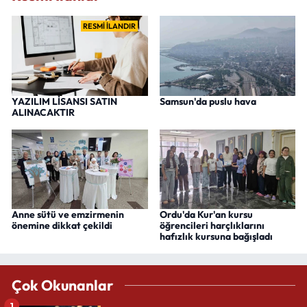
RESMİ İLANDIR
YAZILIM LİSANSI SATIN
Samsun'da puslu hava
ALINACAKTIR
Anne sütü ve emzirmenin
Ordu'da Kur'an kursu
önemine dikkat çekildi
öğrencileri harçlıklarını
hafızlık kursuna bağışladı
Çok Okunanlar
1