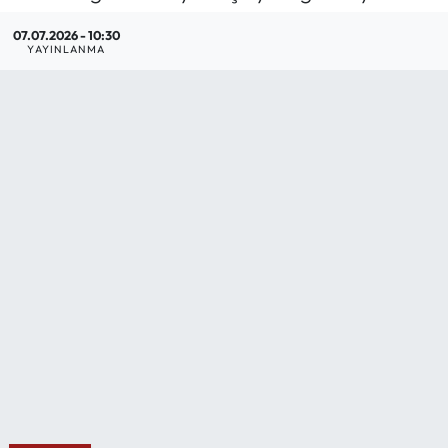
Mektup Galeri
07.07.2026 - 10:30
YAYINLANMA
Röportaj
Manşet
Köşe Yazıları
Karikatür Galeri
BIK
ASTROLOJİ
Spor Yazıları
Mektup Galeri