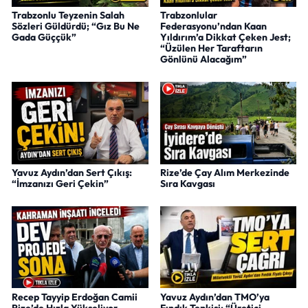
Trabzonlu Teyzenin Salah
Trabzonlular
Sözleri Güldürdü; “Gız Bu Ne
Federasyonu’ndan Kaan
Gada Güççük”
Yıldırım’a Dikkat Çeken Jest;
“Üzülen Her Taraftarın
Gönlünü Alacağım”
Yavuz Aydın’dan Sert Çıkış:
Rize’de Çay Alım Merkezinde
“İmzanızı Geri Çekin”
Sıra Kavgası
Recep Tayyip Erdoğan Camii
Yavuz Aydın’dan TMO’ya
Rize’de Hızla Yükseliyor
Fındık Tepkisi: “Üretici