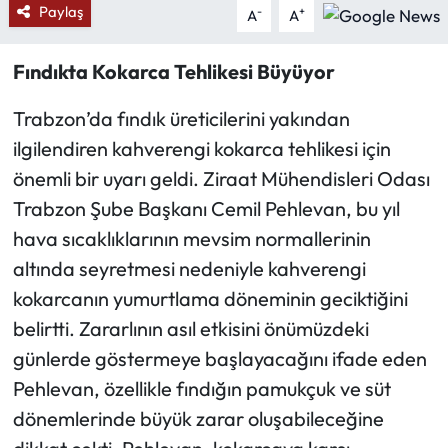
Paylaş
-
+
A
A
Ekonomi
Fındıkta Kokarca Tehlikesi Büyüyor
Sağlık
Trabzon’da fındık üreticilerini yakından
ilgilendiren kahverengi kokarca tehlikesi için
Turizm
önemli bir uyarı geldi. Ziraat Mühendisleri Odası
Teknoloji
Trabzon Şube Başkanı Cemil Pehlevan, bu yıl
hava sıcaklıklarının mevsim normallerinin
altında seyretmesi nedeniyle kahverengi
kokarcanın yumurtlama döneminin geciktiğini
belirtti. Zararlının asıl etkisini önümüzdeki
günlerde göstermeye başlayacağını ifade eden
Pehlevan, özellikle fındığın pamukçuk ve süt
dönemlerinde büyük zarar oluşabileceğine