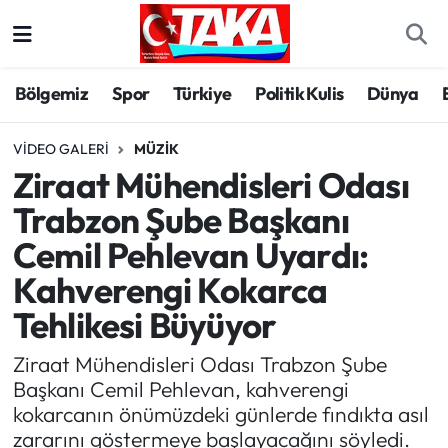
Bölgemiz
Trabzon Nöbetçi Eczaneler
Bölgemiz
Spor
Türkiye
Politik Kulis
Dünya
Spor
Trabzon Hava Durumu
VIDEO GALERI
MÜZIK
Ziraat Mühendisleri Odası
Türkiye
Trabzon Trafik Yoğunluk Haritası
Trabzon Şube Başkanı
Kültür/Sanat
Süper Lig Puan Durumu ve Fikstür
Cemil Pehlevan Uyardı:
Kahverengi Kokarca
Politika
Tüm Manşetler
Tehlikesi Büyüyor
Politik Kulis
Son Dakika Haberleri
Ziraat Mühendisleri Odası Trabzon Şube
Dünya
Haber Arşivi
Başkanı Cemil Pehlevan, kahverengi
kokarcanın önümüzdeki günlerde fındıkta asıl
Magazin
zararını göstermeye başlayacağını söyledi.