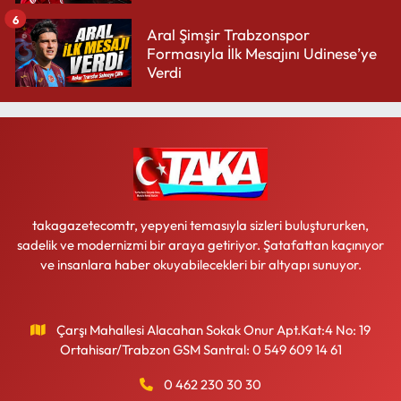
6
Aral Şimşir Trabzonspor
Formasıyla İlk Mesajını Udinese’ye
Verdi
takagazetecomtr, yepyeni temasıyla sizleri buluştururken,
sadelik ve modernizmi bir araya getiriyor. Şatafattan kaçınıyor
ve insanlara haber okuyabilecekleri bir altyapı sunuyor.
Çarşı Mahallesi Alacahan Sokak Onur Apt.Kat:4 No: 19
Ortahisar/Trabzon GSM Santral: 0 549 609 14 61
0 462 230 30 30