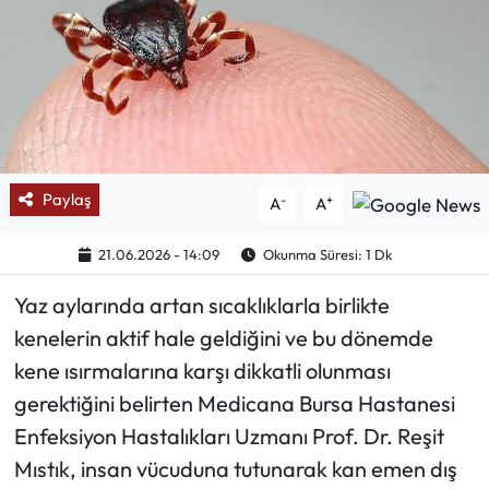
Mektup Galeri
Röportaj
Manşet
Paylaş
-
+
A
A
Köşe Yazıları
21.06.2026 - 14:09
Okunma Süresi: 1 Dk
Karikatür Galeri
Yaz aylarında artan sıcaklıklarla birlikte
BIK
kenelerin aktif hale geldiğini ve bu dönemde
kene ısırmalarına karşı dikkatli olunması
ASTROLOJİ
gerektiğini belirten Medicana Bursa Hastanesi
Spor Yazıları
Enfeksiyon Hastalıkları Uzmanı Prof. Dr. Reşit
Mıstık, insan vücuduna tutunarak kan emen dış
Mektup Galeri