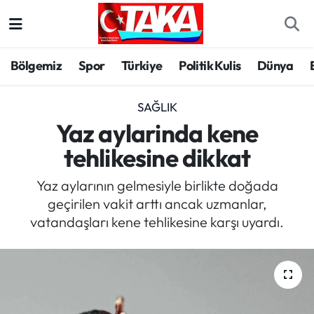
Bölgemiz
Trabzon Nöbetçi Eczaneler
Bölgemiz
Spor
Türkiye
Politik Kulis
Dünya
Spor
Trabzon Hava Durumu
SAĞLIK
Türkiye
Trabzon Trafik Yoğunluk Haritası
Yaz aylarinda kene
tehlikesine dikkat
Kültür/Sanat
Süper Lig Puan Durumu ve Fikstür
Yaz aylarının gelmesiyle birlikte doğada
Politika
Tüm Manşetler
geçirilen vakit arttı ancak uzmanlar,
vatandaşları kene tehlikesine karşı uyardı.
Politik Kulis
Son Dakika Haberleri
Dünya
Haber Arşivi
Magazin