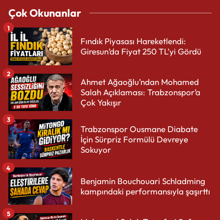
Çok Okunanlar
1
Fındık Piyasası Hareketlendi:
Giresun’da Fiyat 250 TL’yi Gördü
2
Ahmet Ağaoğlu’ndan Mohamed
Salah Açıklaması: Trabzonspor’a
Çok Yakışır
3
Trabzonspor Ousmane Diabate
İçin Sürpriz Formülü Devreye
Sokuyor
4
Benjamin Bouchouari Schladming
kampındaki performansıyla şaşırttı
5