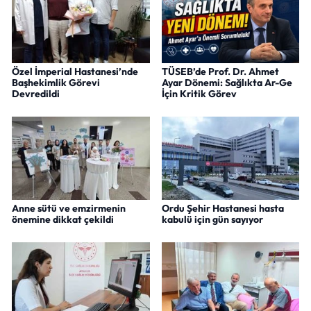
Özel İmperial Hastanesi’nde
TÜSEB’de Prof. Dr. Ahmet
Başhekimlik Görevi
Ayar Dönemi: Sağlıkta Ar-Ge
Devredildi
İçin Kritik Görev
Anne sütü ve emzirmenin
Ordu Şehir Hastanesi hasta
önemine dikkat çekildi
kabulü için gün sayıyor