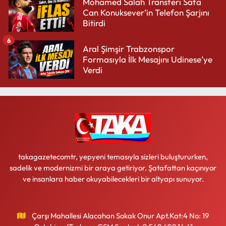
Mohamed Salah Transferi Safa
Can Konuksever’in Telefon Şarjını
Bitirdi
6
Aral Şimşir Trabzonspor
Formasıyla İlk Mesajını Udinese’ye
Verdi
takagazetecomtr, yepyeni temasıyla sizleri buluştururken,
sadelik ve modernizmi bir araya getiriyor. Şatafattan kaçınıyor
ve insanlara haber okuyabilecekleri bir altyapı sunuyor.
Çarşı Mahallesi Alacahan Sokak Onur Apt.Kat:4 No: 19