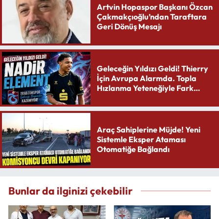
Artvin Hopaspor Başkanı Özcan
Çakmakçıoğlu’ndan Taraftara
Geri Dönüş Mesajı
Geleceğin Yıldızı Geldi! Thierry
İçin Avrupa Alarmda. Topla
Hızlanma Yeteneğiyle Fark
Yaratıyor
Araç Sahiplerine Müjde! Yeni
Sistemle Eksper Ataması
Otomatiğe Bağlandı
Bunlar da ilginizi çekebilir