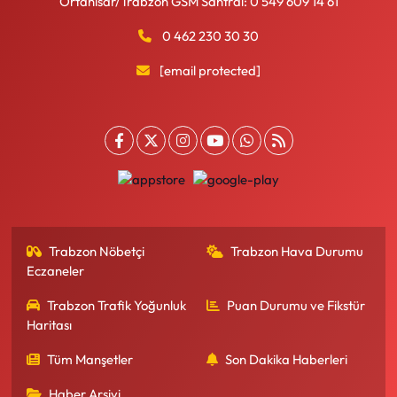
Ortahisar/Trabzon GSM Santral: 0 549 609 14 61
0 462 230 30 30
[email protected]
Trabzon Nöbetçi
Trabzon Hava Durumu
Eczaneler
Trabzon Trafik Yoğunluk
Puan Durumu ve Fikstür
Haritası
Tüm Manşetler
Son Dakika Haberleri
Haber Arşivi