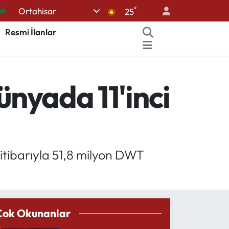
°
Ortahisar
05
25
18
Resmi İlanlar
22
39
ünyada 11'inci
%0
66
itibarıyla 51,8 milyon DWT
Çok Okunanlar