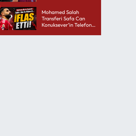
performansıyla şaşırttı
Mohamed Salah
Transferi Safa Can
Konuksever’in Telefon
Şarjını Bitirdi