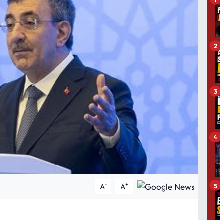
2
3
4
-
+
5
A
A