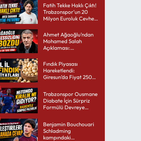
Fatih Tekke Haklı Çıktı!
Trabzonspor'un 20
Milyon Euroluk Cevheri
Parlıyor
Ahmet Ağaoğlu’ndan
Mohamed Salah
Açıklaması:
Trabzonspor’a Çok
Yakışır
Fındık Piyasası
Hareketlendi:
Giresun’da Fiyat 250
TL’yi Gördü
Trabzonspor Ousmane
Diabate İçin Sürpriz
Formülü Devreye
Sokuyor
Benjamin Bouchouari
Schladming
kampındaki