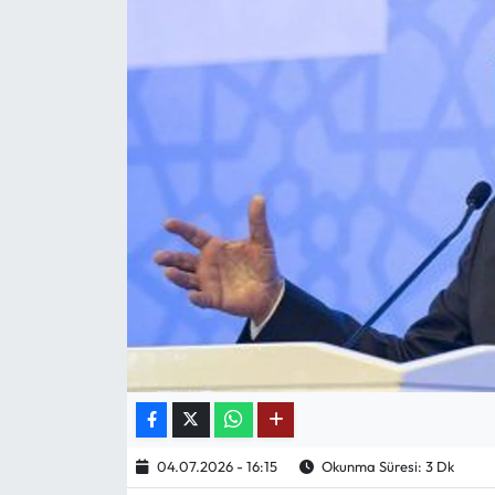
Mektup Galeri
Röportaj
Manşet
Köşe Yazıları
Karikatür Galeri
BIK
ASTROLOJİ
Spor Yazıları
04.07.2026 - 16:15
Okunma Süresi: 3 Dk
Mektup Galeri