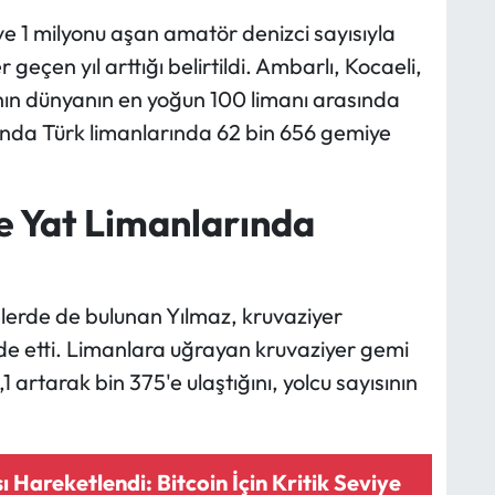
ve 1 milyonu aşan amatör denizci sayısıyla
 geçen yıl arttığı belirtildi. Ambarlı, Kocaeli,
nın dünyanın en yoğun 100 limanı arasında
lında Türk limanlarında 62 bin 656 gemiye
e Yat Limanlarında
elerde de bulunan Yılmaz, kruvaziyer
e etti. Limanlara uğrayan kruvaziyer gemi
,1 artarak bin 375'e ulaştığını, yolcu sayısının
ı Hareketlendi: Bitcoin İçin Kritik Seviye