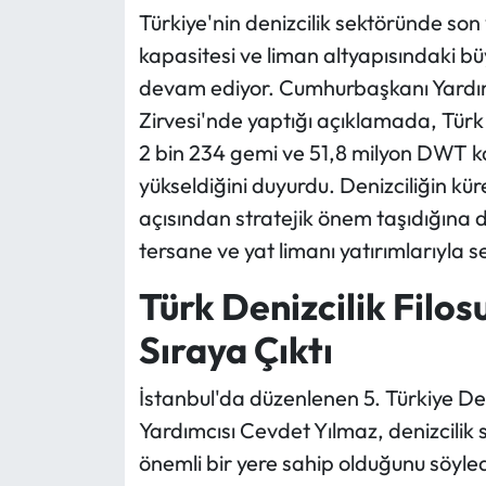
Türkiye'nin denizcilik sektöründe son y
Ekonomi
kapasitesi ve liman altyapısındaki b
devam ediyor. Cumhurbaşkanı Yardımc
Sağlık
Zirvesi'nde yaptığı açıklamada, Türk sa
2 bin 234 gemi ve 51,8 milyon DWT ka
Turizm
yükseldiğini duyurdu. Denizciliğin kür
açısından stratejik önem taşıdığına d
Teknoloji
tersane ve yat limanı yatırımlarıyla s
Türk Denizcilik Filos
Sıraya Çıktı
İstanbul'da düzenlenen 5. Türkiye D
Yardımcısı Cevdet Yılmaz, denizcilik
önemli bir yere sahip olduğunu söyled