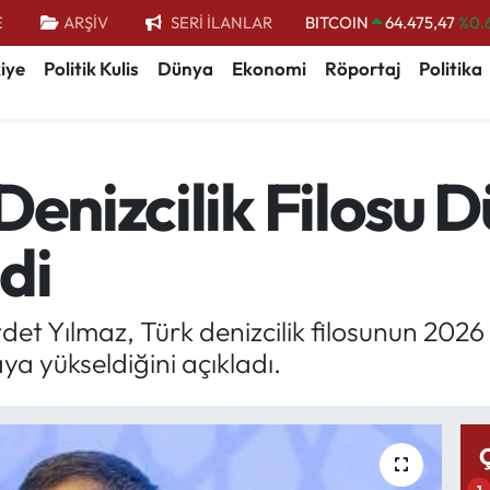
E
ARŞİV
SERİ İLANLAR
DOLAR
47,5971
%0.
EURO
55,1336
%0.
iye
Politik Kulis
Dünya
Ekonomi
Röportaj
Politika
STERLİN
64,2534
%0.
GRAM ALTIN
6518.23
%0.
Denizcilik Filosu D
BİST100
13.703
BITCOIN
64.475,47
%0.
di
t Yılmaz, Türk denizcilik filosunun 2026 
ya yükseldiğini açıkladı.
1