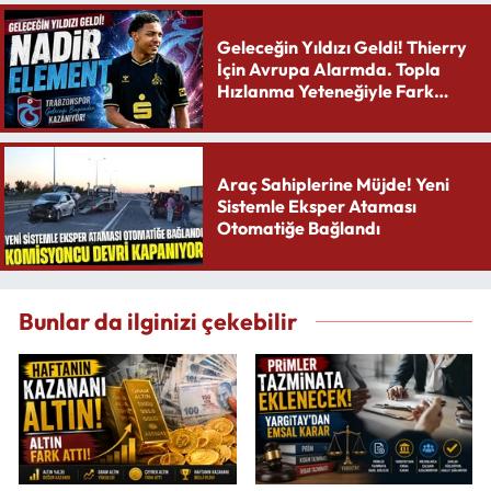
Geleceğin Yıldızı Geldi! Thierry
İçin Avrupa Alarmda. Topla
Hızlanma Yeteneğiyle Fark
Yaratıyor
Araç Sahiplerine Müjde! Yeni
Sistemle Eksper Ataması
Otomatiğe Bağlandı
Bunlar da ilginizi çekebilir