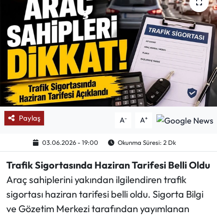
Mektup Galeri
Röportaj
Manşet
Köşe Yazıları
Karikatür Galeri
Paylaş
-
+
A
A
BIK
03.06.2026 - 19:00
Okunma Süresi: 2 Dk
Trafik Sigortasında Haziran Tarifesi Belli Oldu
ASTROLOJİ
Araç sahiplerini yakından ilgilendiren trafik
Spor Yazıları
sigortası haziran tarifesi belli oldu. Sigorta Bilgi
ve Gözetim Merkezi tarafından yayımlanan
Mektup Galeri