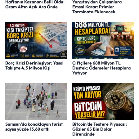
Haftanın Kazananı Belli Oldu:
Yargıtay’dan Çalışanlara
Gram Altın Açık Ara Önde
Emsal Karar: Primler
Tazminata Eklenecek
Borç Krizi Derinleşiyor: Yasal
Çiftçilere 688 Milyon TL
Takipte 4,3 Milyon Kişi
Destek: Ödemeler Hesaplara
Yatıyor
Samsun'da konaklayan turist
Bitcoin’de Testere Piyasası:
sayısı yüzde 13,68 arttı
Gözler 65 Bin Dolar
Direncinde