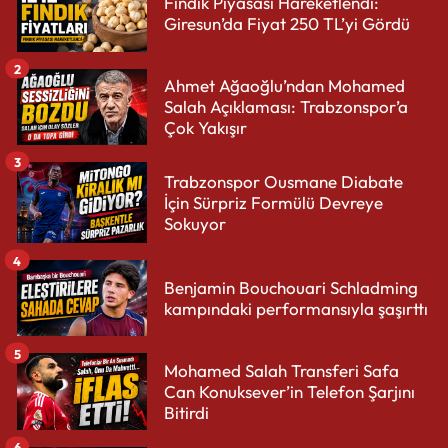
Fındık Piyasası Hareketlendi:
Giresun’da Fiyat 250 TL’yi Gördü
2
Ahmet Ağaoğlu’ndan Mohamed
Salah Açıklaması: Trabzonspor’a
Çok Yakışır
3
Trabzonspor Ousmane Diabate
İçin Sürpriz Formülü Devreye
Sokuyor
4
Benjamin Bouchouari Schladming
kampındaki performansıyla şaşırttı
5
Mohamed Salah Transferi Safa
Can Konuksever’in Telefon Şarjını
Bitirdi
6