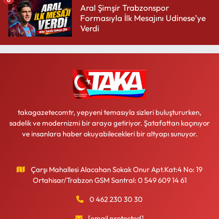
Aral Şimşir Trabzonspor
Formasıyla İlk Mesajını Udinese’ye
Verdi
takagazetecomtr, yepyeni temasıyla sizleri buluştururken,
sadelik ve modernizmi bir araya getiriyor. Şatafattan kaçınıyor
ve insanlara haber okuyabilecekleri bir altyapı sunuyor.
Çarşı Mahallesi Alacahan Sokak Onur Apt.Kat:4 No: 19
Ortahisar/Trabzon GSM Santral: 0 549 609 14 61
0 462 230 30 30
[email protected]