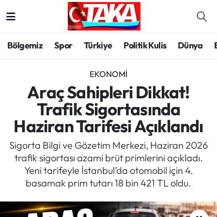
Bölgemiz
Trabzon Nöbetçi Eczaneler
Bölgemiz
Spor
Türkiye
Politik Kulis
Dünya
Spor
Trabzon Hava Durumu
EKONOMI
Türkiye
Trabzon Trafik Yoğunluk Haritası
Araç Sahipleri Dikkat!
Trafik Sigortasında
Kültür/Sanat
Süper Lig Puan Durumu ve Fikstür
Haziran Tarifesi Açıklandı
Politika
Tüm Manşetler
Sigorta Bilgi ve Gözetim Merkezi, Haziran 2026
trafik sigortası azami brüt primlerini açıkladı.
Politik Kulis
Son Dakika Haberleri
Yeni tarifeyle İstanbul’da otomobil için 4.
basamak prim tutarı 18 bin 421 TL oldu.
Dünya
Haber Arşivi
Magazin