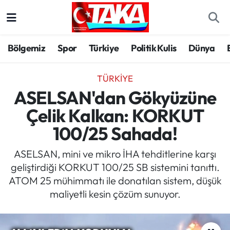
Bölgemiz
Trabzon Nöbetçi Eczaneler
Bölgemiz
Spor
Türkiye
Politik Kulis
Dünya
Spor
Trabzon Hava Durumu
TÜRKIYE
Türkiye
Trabzon Trafik Yoğunluk Haritası
ASELSAN'dan Gökyüzüne
Çelik Kalkan: KORKUT
Kültür/Sanat
Süper Lig Puan Durumu ve Fikstür
100/25 Sahada!
Politika
Tüm Manşetler
ASELSAN, mini ve mikro İHA tehditlerine karşı
geliştirdiği KORKUT 100/25 SB sistemini tanıttı.
Politik Kulis
Son Dakika Haberleri
ATOM 25 mühimmatı ile donatılan sistem, düşük
maliyetli kesin çözüm sunuyor.
Dünya
Haber Arşivi
Magazin