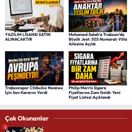
RESMİ İLANDIR
YAZILIM LİSANSI SATIN
Mohamed Salah’a Trabzon’da
ALINACAKTIR
Büyük Jest: 503 Numaralı Villa
Ailesine Açıldı
Trabzonspor Chibuike Nwaiwu
Philip Morris Sigara
İçin Son Kararını Verdi
Fiyatlarına Zam Geldi: Yeni
Fiyat Listesi Açıklandı
Çok Okunanlar
1