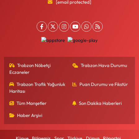
[email protected]
Trabzon Nöbetçi
Trabzon Hava Durumu
Eczaneler
Trabzon Trafik Yoğunluk
Puan Durumu ve Fikstür
Haritası
Tüm Manşetler
Son Dakika Haberleri
Haber Arşivi
Künye
Bölgemiz
Spor
Türkiye
Dünya
Röportaj