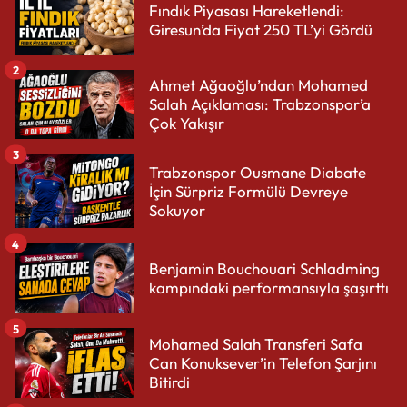
Fındık Piyasası Hareketlendi:
Giresun’da Fiyat 250 TL’yi Gördü
2
Ahmet Ağaoğlu’ndan Mohamed
Salah Açıklaması: Trabzonspor’a
Çok Yakışır
3
Trabzonspor Ousmane Diabate
İçin Sürpriz Formülü Devreye
Sokuyor
4
Benjamin Bouchouari Schladming
kampındaki performansıyla şaşırttı
5
Mohamed Salah Transferi Safa
Can Konuksever’in Telefon Şarjını
Bitirdi