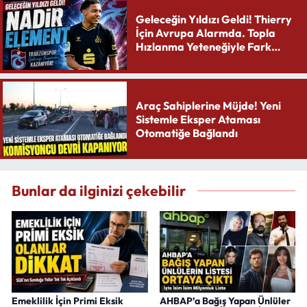
Geleceğin Yıldızı Geldi! Thierry
İçin Avrupa Alarmda. Topla
Hızlanma Yeteneğiyle Fark
Yaratıyor
Araç Sahiplerine Müjde! Yeni
Sistemle Eksper Ataması
Otomatiğe Bağlandı
Bunlar da ilginizi çekebilir
Emeklilik İçin Primi Eksik
AHBAP’a Bağış Yapan Ünlüler