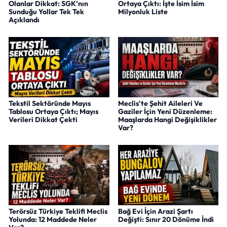
Olanlar Dikkat: SGK’nın
Ortaya Çıktı: İşte İsim İsim
Sunduğu Yollar Tek Tek
Milyonluk Liste
Açıklandı
Tekstil Sektöründe Mayıs
Meclis'te Şehit Aileleri Ve
Tablosu Ortaya Çıktı; Mayıs
Gaziler İçin Yeni Düzenleme:
Verileri Dikkat Çekti
Maaşlarda Hangi Değişiklikler
Var?
Terörsüz Türkiye Teklifi Meclis
Bağ Evi İçin Arazi Şartı
Yolunda: 12 Maddede Neler
Değişti: Sınır 20 Dönüme İndi