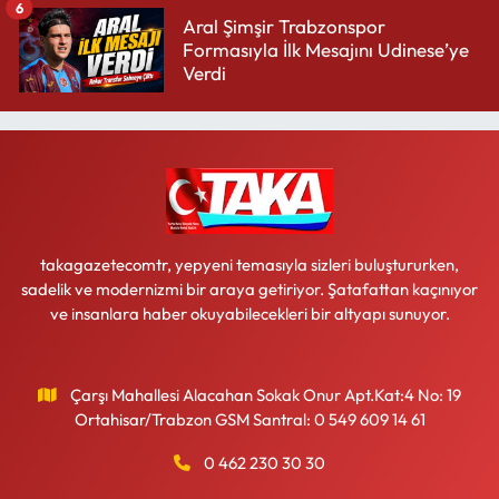
6
Aral Şimşir Trabzonspor
Formasıyla İlk Mesajını Udinese’ye
Verdi
takagazetecomtr, yepyeni temasıyla sizleri buluştururken,
sadelik ve modernizmi bir araya getiriyor. Şatafattan kaçınıyor
ve insanlara haber okuyabilecekleri bir altyapı sunuyor.
Çarşı Mahallesi Alacahan Sokak Onur Apt.Kat:4 No: 19
Ortahisar/Trabzon GSM Santral: 0 549 609 14 61
0 462 230 30 30