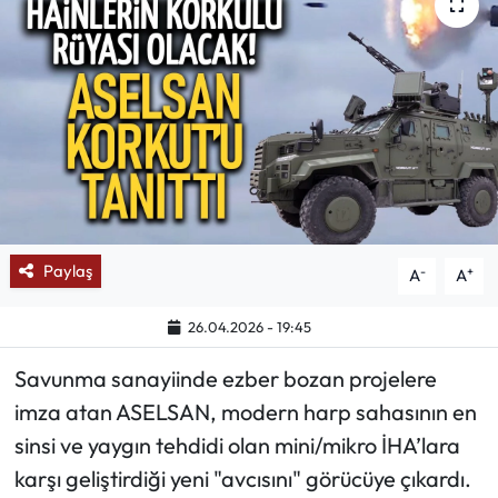
Mektup Galeri
Röportaj
Manşet
Köşe Yazıları
Karikatür Galeri
Paylaş
-
+
A
A
BIK
26.04.2026 - 19:45
Savunma sanayiinde ezber bozan projelere
ASTROLOJİ
imza atan ASELSAN, modern harp sahasının en
Spor Yazıları
sinsi ve yaygın tehdidi olan mini/mikro İHA’lara
karşı geliştirdiği yeni "avcısını" görücüye çıkardı.
Mektup Galeri