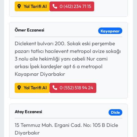
Yol Tarifi Al
0 (412) 234 71 15
Ömer Eczanesi
Kayapınar
Diclekent bulvarı 200. Sokak eski perşembe
pazarı tatlıcı hacılevent metropol avize sokağı
3 nolu aile hekimliği yanı cebeli Nur cami
arkası İpek kardeşler apt 6 a metropol
Kayapınar Diyarbakır
Yol Tarifi Al
0 (552) 518 94 24
Atay Eczanesi
Dicle
15 Temmuz Mah. Ergani Cad. No: 105 B Dicle
Diyarbakır