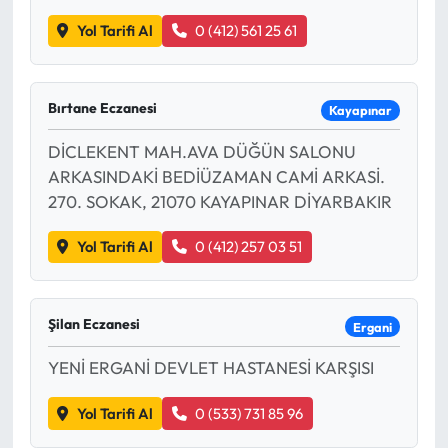
Yol Tarifi Al
0 (412) 561 25 61
Bırtane Eczanesi
Kayapınar
DİCLEKENT MAH.AVA DÜĞÜN SALONU
ARKASINDAKİ BEDİÜZAMAN CAMİ ARKASİ.
270. SOKAK, 21070 KAYAPINAR DİYARBAKIR
Yol Tarifi Al
0 (412) 257 03 51
Şilan Eczanesi
Ergani
YENİ ERGANİ DEVLET HASTANESİ KARŞISI
Yol Tarifi Al
0 (533) 731 85 96