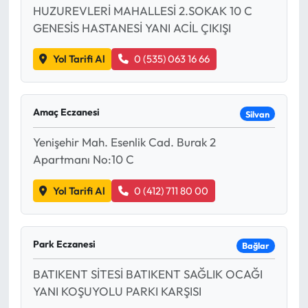
HUZUREVLERİ MAHALLESİ 2.SOKAK 10 C
GENESİS HASTANESİ YANI ACİL ÇIKIŞI
Ekonomi
Yol Tarifi Al
0 (535) 063 16 66
Sağlık
Turizm
Amaç Eczanesi
Silvan
Teknoloji
Yenişehir Mah. Esenlik Cad. Burak 2
Apartmanı No:10 C
Yol Tarifi Al
0 (412) 711 80 00
Park Eczanesi
Bağlar
BATIKENT SİTESİ BATIKENT SAĞLIK OCAĞI
YANI KOŞUYOLU PARKI KARŞISI