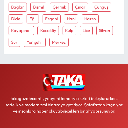
Bağlar
Bismil
Çermik
Çınar
Çüngüş
Dicle
Eğil
Ergani
Hani
Hazro
Kayapınar
Kocaköy
Kulp
Lice
Silvan
Sur
Yenişehir
Merkez
takagazetecomtr, yepyeni temasıyla sizleri buluştururken,
sadelik ve modernizmi bir araya getiriyor. Şatafattan kaçınıyor
ve insanlara haber okuyabilecekleri bir altyapı sunuyor.