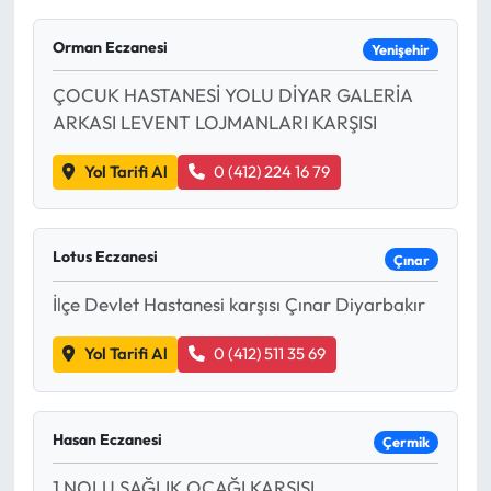
Orman Eczanesi
Yenişehir
ÇOCUK HASTANESİ YOLU DİYAR GALERİA
ARKASI LEVENT LOJMANLARI KARŞISI
Yol Tarifi Al
0 (412) 224 16 79
Lotus Eczanesi
Çınar
İlçe Devlet Hastanesi karşısı Çınar Diyarbakır
Yol Tarifi Al
0 (412) 511 35 69
Hasan Eczanesi
Çermik
1 NOLU SAĞLIK OCAĞI KARŞISI