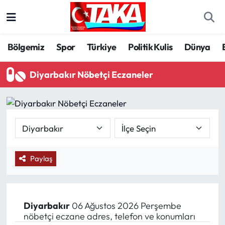
Bölgemiz
Trabzon Nöbetçi Eczaneler
Bölgemiz
Spor
Türkiye
Politik Kulis
Dünya
Spor
Trabzon Hava Durumu
Diyarbakır Nöbetçi Eczaneler
Türkiye
Trabzon Trafik Yoğunluk Haritası
Kültür/Sanat
Süper Lig Puan Durumu ve Fikstür
Politika
Tüm Manşetler
Paylaş
Politik Kulis
Son Dakika Haberleri
Dünya
Haber Arşivi
Diyarbakır
06 Ağustos 2026 Perşembe
nöbetçi eczane adres, telefon ve konumları
Magazin