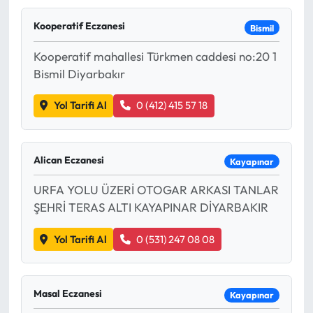
Mektup Galeri
Kooperatif Eczanesi
Bismil
Kooperatif mahallesi Türkmen caddesi no:20 1
Röportaj
Bismil Diyarbakır
Manşet
Yol Tarifi Al
0 (412) 415 57 18
Köşe Yazıları
Alican Eczanesi
Kayapınar
Karikatür Galeri
URFA YOLU ÜZERİ OTOGAR ARKASI TANLAR
BIK
ŞEHRİ TERAS ALTI KAYAPINAR DİYARBAKIR
ASTROLOJİ
Yol Tarifi Al
0 (531) 247 08 08
Spor Yazıları
Masal Eczanesi
Kayapınar
Mektup Galeri