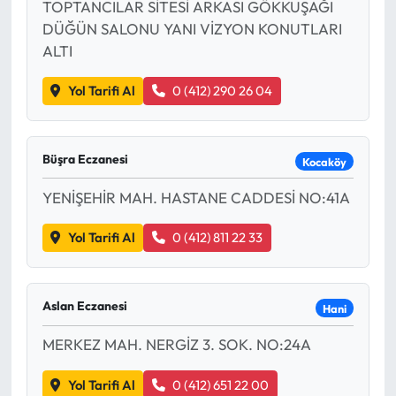
TOPTANCILAR SİTESİ ARKASI GÖKKUŞAĞI
DÜĞÜN SALONU YANI VİZYON KONUTLARI
ALTI
Yol Tarifi Al
0 (412) 290 26 04
Büşra Eczanesi
Kocaköy
YENİŞEHİR MAH. HASTANE CADDESİ NO:41A
Yol Tarifi Al
0 (412) 811 22 33
Aslan Eczanesi
Hani
MERKEZ MAH. NERGİZ 3. SOK. NO:24A
Yol Tarifi Al
0 (412) 651 22 00