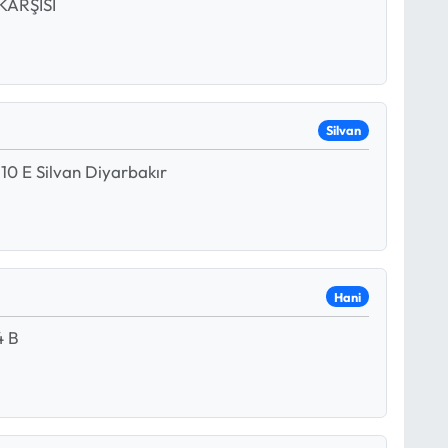
KARŞISI
Silvan
:10 E Silvan Diyarbakır
Hani
4 B