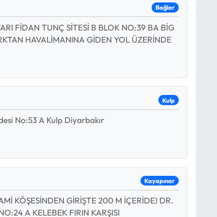
Bağlar
RI FİDAN TUNÇ SİTESİ B BLOK NO:39 BA BİG
RKTAN HAVALİMANINA GİDEN YOL ÜZERİNDE
Kulp
desi No:53 A Kulp Diyarbakır
Kayapınar
İ KÖŞESİNDEN GİRİŞTE 200 M İÇERİDE) DR.
NO:24 A KELEBEK FIRIN KARŞISI