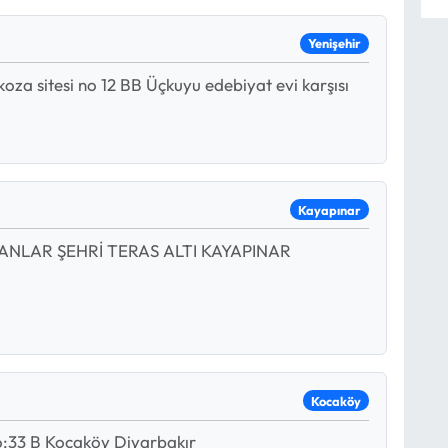
Yenişehir
oza sitesi no 12 BB Üçkuyu edebiyat evi karşısı
Kayapınar
ANLAR ŞEHRİ TERAS ALTI KAYAPINAR
Kocaköy
o:33 B Kocaköy Diyarbakır