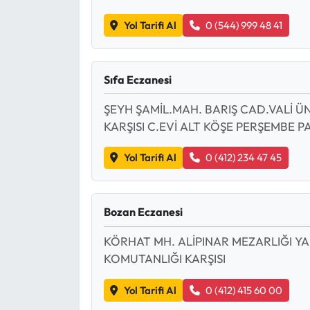
Yol Tarifi Al
0 (544) 999 48 41
Sıfa Eczanesi
ŞEYH ŞAMİL.MAH. BARIŞ CAD.VALİ Ü
KARŞISI C.EVİ ALT KÖŞE PERŞEMBE P
Yol Tarifi Al
0 (412) 234 47 45
Bozan Eczanesi
KÖRHAT MH. ALİPINAR MEZARLIĞI YA
KOMUTANLIĞI KARŞISI
Yol Tarifi Al
0 (412) 415 60 00