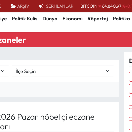
BITCOIN
64.840,97
%-0.
E
ARŞİV
SERİ İLANLAR
DOLAR
47,7436
%0.
iye
Politik Kulis
Dünya
Ekonomi
Röportaj
Politika
EURO
55,2510
%0.
STERLİN
64,4811
%0.
zaneler
GRAM ALTIN
6660.55
%
BİST100
13.779
%-
D
026 Pazar nöbetçi eczane
arı