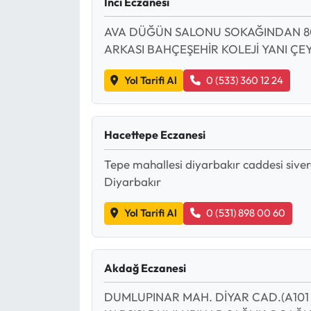
İnci Eczanesi
AVA DÜĞÜN SALONU SOKAĞINDAN 80
ARKASI BAHÇEŞEHİR KOLEJİ YANI ÇEYS
Yol Tarifi Al
0 (533) 360 12 24
Hacettepe Eczanesi
Tepe mahallesi diyarbakır caddesi siver
Diyarbakır
Yol Tarifi Al
0 (531) 898 00 60
Akdağ Eczanesi
DUMLUPINAR MAH. DİYAR CAD.(A101