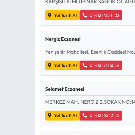
KARŞISI DUMLUPINAR SAĞLIK OCAĞI 
Yol Tarifi Al
0 (412) 415 11 22
Nergiz Eczanesi
Yenişehir Mahallesi, Esenlik Caddesi No
Yol Tarifi Al
0 (412) 711 55 51
Selamet Eczanesi
MERKEZ MAH. NERGİZ 2.SOKAK NO:1
Yol Tarifi Al
0 (412) 651 21 21