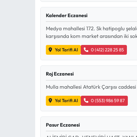
Kalender Eczanesi
Medya mahallesi 172. Sk hatipoglu şelale
karşısında kom market arasından iki so
Yol Tarifi Al
0 (412) 228 25 85
Roj Eczanesi
Mulla mahallesi Atatürk Çarşısı caddesi
Yol Tarifi Al
0 (553) 986 59 87
Pasur Eczanesi