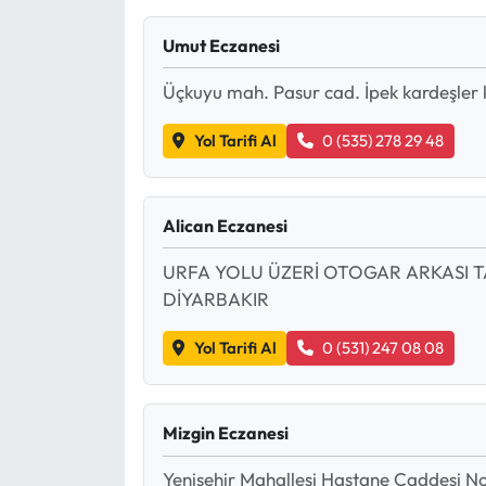
Mektup Galeri
Umut Eczanesi
Üçkuyu mah. Pasur cad. İpek kardeşler k
Röportaj
Yol Tarifi Al
0 (535) 278 29 48
Manşet
Köşe Yazıları
Alican Eczanesi
Karikatür Galeri
URFA YOLU ÜZERİ OTOGAR ARKASI T
DİYARBAKIR
BIK
Yol Tarifi Al
0 (531) 247 08 08
ASTROLOJİ
Spor Yazıları
Mizgin Eczanesi
Yenişehir Mahallesi Hastane Caddesi N
Mektup Galeri