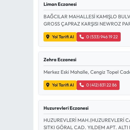
Liman Eczanesi
BAĞCILAR MAHALLESİ KAMIŞLO BULVA
GROSS ÇAPRAZ KARŞISI NEWROZ PA
Yol Tarifi Al
0 (533) 946 19 22
Zehra Eczanesi
Merkez Eski Mahalle, Cengiz Topel Cad
Yol Tarifi Al
0 (412) 831 22 86
Huzurevleri Eczanesi
HUZUREVLERİ MAH.(HUZUREVLERİ CAM
SITKI GÖRAL CAD. YILDEM APT. ALTI 