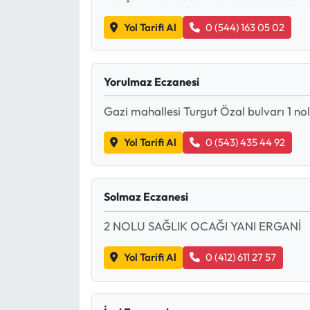
Yol Tarifi Al
0 (544) 163 05 02
Ekonomi
Sağlık
Yorulmaz Eczanesi
Turizm
Gazi mahallesi Turgut Özal bulvarı 1 nol
Teknoloji
Yol Tarifi Al
0 (543) 435 44 92
Solmaz Eczanesi
2 NOLU SAĞLIK OCAĞI YANI ERGANİ
Yol Tarifi Al
0 (412) 611 27 57