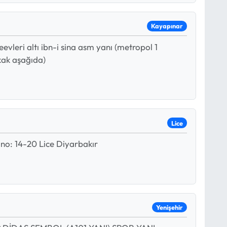
Kayapınar
evleri altı ibn-i sina asm yanı (metropol 1
kak aşağıda)
Lice
 no: 14-20 Lice Diyarbakır
Yenişehir