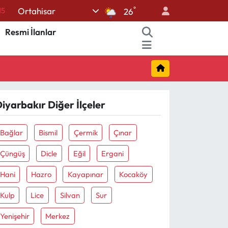
15
°
Ortahisar
26
18
Resmi İlanlar
32
38
0
14
iyarbakır Diğer İlçeler
Bağlar
Bismil
Çermik
Çınar
Çüngüş
Dicle
Eğil
Ergani
Hani
Hazro
Kayapınar
Kocaköy
Kulp
Lice
Silvan
Sur
Yenişehir
Merkez