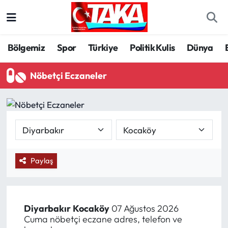
Bölgemiz
Trabzon Nöbetçi Eczaneler
Bölgemiz
Spor
Türkiye
Politik Kulis
Dünya
Spor
Trabzon Hava Durumu
Nöbetçi Eczaneler
Türkiye
Trabzon Trafik Yoğunluk Haritası
Kültür/Sanat
Süper Lig Puan Durumu ve Fikstür
Politika
Tüm Manşetler
Paylaş
Politik Kulis
Son Dakika Haberleri
Dünya
Haber Arşivi
Diyarbakır
Kocaköy
07 Ağustos 2026
Cuma nöbetçi eczane adres, telefon ve
Magazin