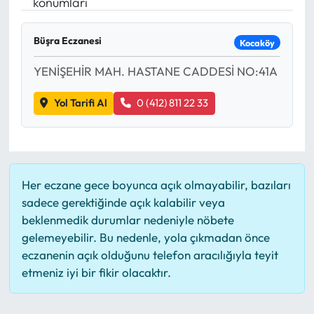
konumları
Mektup Galeri
Büşra Eczanesi
Kocaköy
Röportaj
YENİŞEHİR MAH. HASTANE CADDESİ NO:41A
Manşet
Yol Tarifi Al
0 (412) 811 22 33
Köşe Yazıları
Karikatür Galeri
Her eczane gece boyunca açık olmayabilir, bazıları
sadece gerektiğinde açık kalabilir veya
BIK
beklenmedik durumlar nedeniyle nöbete
gelemeyebilir. Bu nedenle, yola çıkmadan önce
ASTROLOJİ
eczanenin açık olduğunu telefon aracılığıyla teyit
etmeniz iyi bir fikir olacaktır.
Spor Yazıları
Mektup Galeri