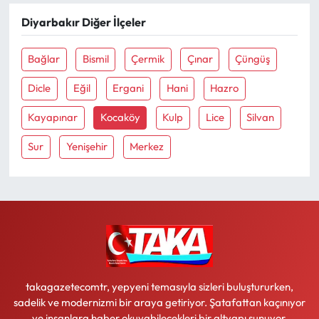
Diyarbakır Diğer İlçeler
Ekonomi
Bağlar
Bismil
Çermik
Çınar
Çüngüş
Sağlık
Dicle
Eğil
Ergani
Hani
Hazro
Turizm
Kayapınar
Kocaköy
Kulp
Lice
Silvan
Teknoloji
Sur
Yenişehir
Merkez
takagazetecomtr, yepyeni temasıyla sizleri buluştururken,
sadelik ve modernizmi bir araya getiriyor. Şatafattan kaçınıyor
ve insanlara haber okuyabilecekleri bir altyapı sunuyor.