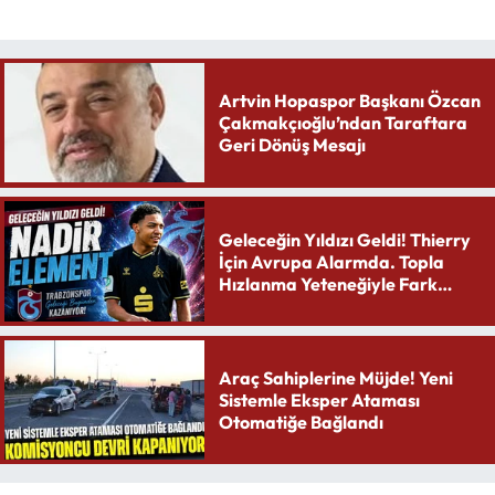
Artvin Hopaspor Başkanı Özcan
Çakmakçıoğlu’ndan Taraftara
Geri Dönüş Mesajı
Geleceğin Yıldızı Geldi! Thierry
İçin Avrupa Alarmda. Topla
Hızlanma Yeteneğiyle Fark
Yaratıyor
Araç Sahiplerine Müjde! Yeni
Sistemle Eksper Ataması
Otomatiğe Bağlandı