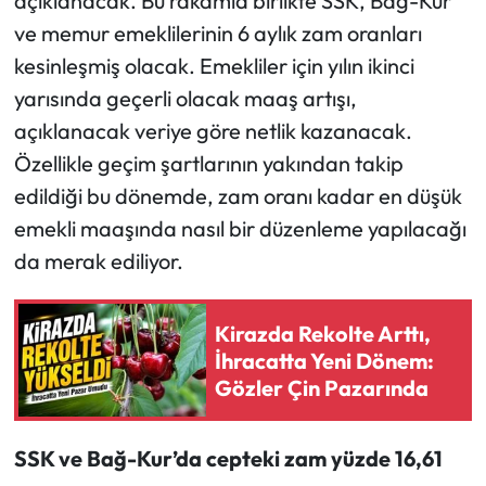
açıklanacak. Bu rakamla birlikte SSK, Bağ-Kur
ve memur emeklilerinin 6 aylık zam oranları
kesinleşmiş olacak. Emekliler için yılın ikinci
yarısında geçerli olacak maaş artışı,
açıklanacak veriye göre netlik kazanacak.
Özellikle geçim şartlarının yakından takip
edildiği bu dönemde, zam oranı kadar en düşük
emekli maaşında nasıl bir düzenleme yapılacağı
da merak ediliyor.
Kirazda Rekolte Arttı,
İhracatta Yeni Dönem:
Gözler Çin Pazarında
SSK ve Bağ-Kur’da cepteki zam yüzde 16,61