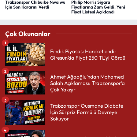
Trabzonspor Chibuike Nwaiwu
Philip Morris Sigara
İçin Son Kararını Verdi
Fiyatlarına Zam Geldi: Yeni
Fiyat Listesi Açıklandı
Çok Okunanlar
1
Fındık Piyasası Hareketlendi:
Giresun’da Fiyat 250 TL’yi Gördü
2
Ahmet Ağaoğlu’ndan Mohamed
Salah Açıklaması: Trabzonspor’a
Çok Yakışır
3
Trabzonspor Ousmane Diabate
İçin Sürpriz Formülü Devreye
Sokuyor
4