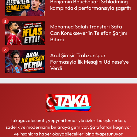
Benjamin Bouchouari Schladming
kampındaki performansıyla şaşırttı
5
Mohamed Salah Transferi Safa
Can Konuksever’in Telefon Şarjını
Bitirdi
6
Aral Şimşir Trabzonspor
Formasıyla İlk Mesajını Udinese’ye
Verdi
takagazetecomtr, yepyeni temasıyla sizleri buluştururken,
sadelik ve modernizmi bir araya getiriyor. Şatafattan kaçınıyor
ve insanlara haber okuyabilecekleri bir altyapı sunuyor.