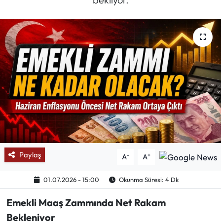
Mektup Galeri
Röportaj
Manşet
Köşe Yazıları
Karikatür Galeri
BIK
Paylaş
-
+
A
A
ASTROLOJİ
01.07.2026 - 15:00
Okunma Süresi: 4 Dk
Spor Yazıları
Emekli Maaş Zammında Net Rakam
Bekleniyor
Mektup Galeri