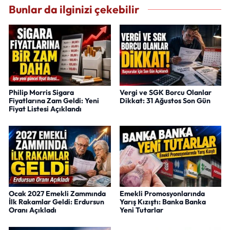
Bunlar da ilginizi çekebilir
Philip Morris Sigara
Vergi ve SGK Borcu Olanlar
Fiyatlarına Zam Geldi: Yeni
Dikkat: 31 Ağustos Son Gün
Fiyat Listesi Açıklandı
Ocak 2027 Emekli Zammında
Emekli Promosyonlarında
İlk Rakamlar Geldi: Erdursun
Yarış Kızıştı: Banka Banka
Oranı Açıkladı
Yeni Tutarlar