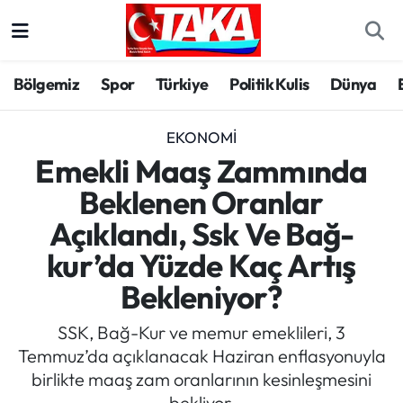
Bölgemiz
Trabzon Nöbetçi Eczaneler
Bölgemiz
Spor
Türkiye
Politik Kulis
Dünya
Spor
Trabzon Hava Durumu
EKONOMI
Türkiye
Trabzon Trafik Yoğunluk Haritası
Emekli Maaş Zammında
Beklenen Oranlar
Kültür/Sanat
Süper Lig Puan Durumu ve Fikstür
Açıklandı, Ssk Ve Bağ-
Politika
Tüm Manşetler
kur’da Yüzde Kaç Artış
Bekleniyor?
Politik Kulis
Son Dakika Haberleri
SSK, Bağ-Kur ve memur emeklileri, 3
Dünya
Haber Arşivi
Temmuz’da açıklanacak Haziran enflasyonuyla
birlikte maaş zam oranlarının kesinleşmesini
Magazin
bekliyor.