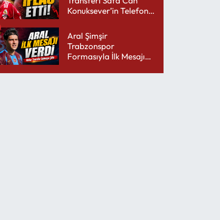
Transferi Safa Can
Konuksever’in Telefon
Şarjını Bitirdi
Aral Şimşir
Trabzonspor
Formasıyla İlk Mesajını
Udinese’ye Verdi