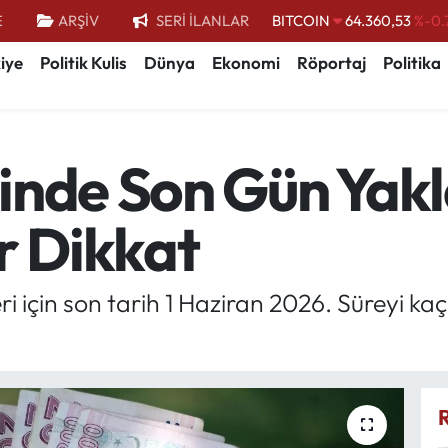
E
ARŞİV
SERİ İLANLAR
DOLAR
47,7069
%0.
EURO
55,0265
%0.
iye
Politik Kulis
Dünya
Ekonomi
Röportaj
Politika
STERLİN
64,1897
%0.
GRAM ALTIN
6574.81
%1.
inde Son Gün Yakl
BİST100
13.887
%
 Dikkat
eri için son tarih 1 Haziran 2026. Süreyi k