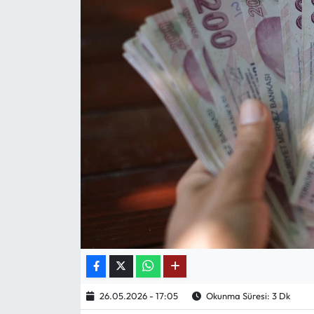
Mektup Galeri
Röportaj
Manşet
Köşe Yazıları
Karikatür Galeri
BIK
ASTROLOJİ
Spor Yazıları
26.05.2026 - 17:05
Okunma Süresi: 3 Dk
Mektup Galeri