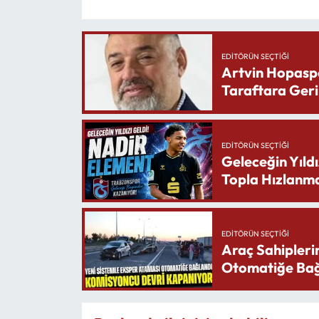
EDITÖRÜN SEÇTIĞI
Artvin Hopasp
Taraftara Geri
EDITÖRÜN SEÇTIĞI
Geleceğin Yıldı
Topla Hızlanma
EDITÖRÜN SEÇTIĞI
Araç Sahipleri
Otomatiğe Bağ