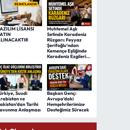
RESMİ İLANDIR
AZILIM LİSANSI
Muhtemel Aşk
ATIN
Setinde Karadeniz
LINACAKTIR
Rüzgarı: Feyyaz
Şerifoğlu'ndan
Kemençe Eşliğinde
Karadeniz Ezgileri...
ürkiye, Suudi
Başkan Genç:
rabistan ve
Avrupa’daki
akistan’dan Tarihi
Hemşehrilerimize
avunma Anlaşması
Desteğimiz Sürecek