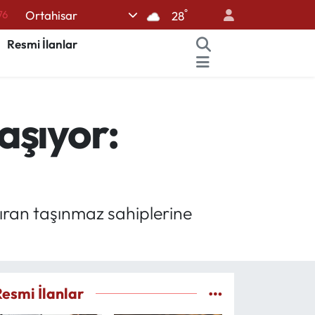
°
Ortahisar
28
17
01
Resmi İlanlar
02
44
aşıyor:
64
açıran taşınmaz sahiplerine
Resmi İlanlar