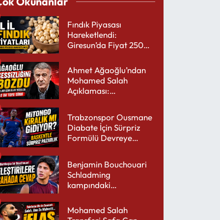
Çok Okunanlar
Fındık Piyasası
Hareketlendi:
Giresun’da Fiyat 250
TL’yi Gördü
Ahmet Ağaoğlu’ndan
Mohamed Salah
Açıklaması:
Trabzonspor’a Çok
Yakışır
Trabzonspor Ousmane
Diabate İçin Sürpriz
Formülü Devreye
Sokuyor
Benjamin Bouchouari
Schladming
kampındaki
performansıyla şaşırttı
Mohamed Salah