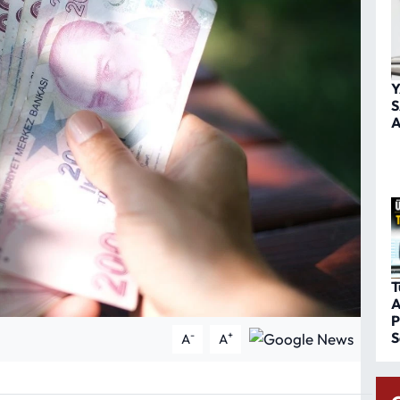
Y
S
A
T
A
P
S
-
+
A
A