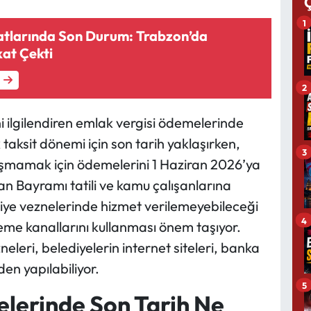
1
atlarında Son Durum: Trabzon’da
at Çekti
2
ini ilgilendiren emlak vergisi ödemelerinde
k taksit dönemi için son tarih yaklaşırken,
3
laşmamak için ödemelerini 1 Haziran 2026’ya
 Bayramı tatili ve kamu çalışanlarına
ediye veznelerinde hizmet verilemeyebileceği
4
deme kanallarını kullanması önem taşıyor.
eleri, belediyelerin internet siteleri, banka
den yapılabiliyor.
5
lerinde Son Tarih Ne