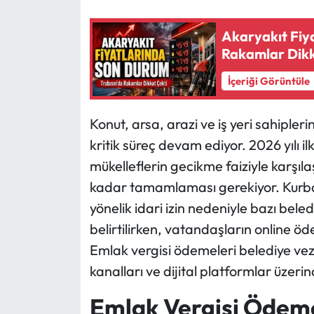
Ekonomi
Akaryakıt Fiy
Rakamlar Dikk
Sağlık
İçeriği Görüntüle
Turizm
Konut, arsa, arazi ve iş yeri sahipler
Teknoloji
kritik süreç devam ediyor. 2026 yılı il
mükelleflerin gecikme faiziyle karşı
kadar tamamlaması gerekiyor. Kurban
yönelik idari izin nedeniyle bazı bel
belirtilirken, vatandaşların online ö
Emlak vergisi ödemeleri belediye vezn
kanalları ve dijital platformlar üzerin
Emlak Vergisi Ödeme