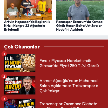
Artvin Hopaspor’da Başkanlık
Pazarspor Erzurum’da Kampa
Krizi: Kongre 22 Ağustos’a
Girdi: Hasan Balta Üst Sıralar
Ertelendi
Hedefini Açıkladı
Çok Okunanlar
1
Fındık Piyasası Hareketlendi:
Giresun’da Fiyat 250 TL’yi Gördü
2
Ahmet Ağaoğlu’ndan Mohamed
Salah Açıklaması: Trabzonspor’a
Çok Yakışır
3
Trabzonspor Ousmane Diabate