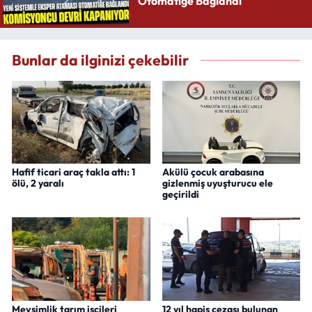
Otomatiğe Bağlandı
Bunlar da ilginizi çekebilir
Hafif ticari araç takla attı: 1
Akülü çocuk arabasına
ölü, 2 yaralı
gizlenmiş uyuşturucu ele
geçirildi
Mevsimlik tarım işçileri
12 yıl hapis cezası bulunan