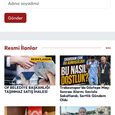
Gönder
Resmi İlanlar
RESMİ İLANDIR
OF BELEDİYE BAŞKANLIĞI
Trabzonspor’da Göztepe Maçı
TAŞINMAZ SATIŞ İHALESİ
Sonrası Alarm: Saviolo
Sakatlandı, Sertlik Gündem
Oldu