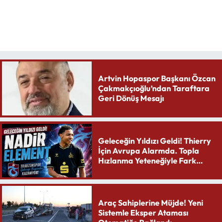
Artvin Hopaspor Başkanı Özcan
Çakmakçıoğlu’ndan Taraftara
Geri Dönüş Mesajı
Geleceğin Yıldızı Geldi! Thierry
İçin Avrupa Alarmda. Topla
Hızlanma Yeteneğiyle Fark
Yaratıyor
Araç Sahiplerine Müjde! Yeni
Sistemle Eksper Ataması