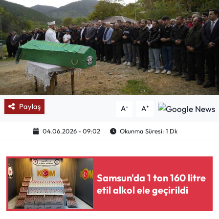
Mektup Galeri
Röportaj
Manşet
Köşe Yazıları
Paylaş
-
+
A
A
Karikatür Galeri
04.06.2026 - 09:02
Okunma Süresi: 1 Dk
BIK
ASTROLOJİ
Samsun'da 1 ton 160 litre
etil alkol ele geçirildi
Spor Yazıları
Mektup Galeri