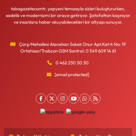
takagazetecomtr, yepyeni temasıyla sizleri buluştururken,
sadelik ve modernizmi bir araya getiriyor. Şatafattan kaçınıyor
ve insanlara haber okuyabilecekleri bir altyapı sunuyor.
Çarşı Mahallesi Alacahan Sokak Onur Apt.Kat:4 No: 19
Ortahisar/Trabzon GSM Santral: 0 549 609 14 61
0 462 230 30 30
[email protected]