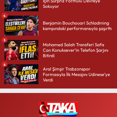
İçin Sürpriz Formülü Devreye
Sokuyor
4
Benjamin Bouchouari Schladming
kampındaki performansıyla şaşırttı
5
Mohamed Salah Transferi Safa
Can Konuksever’in Telefon Şarjını
Bitirdi
6
Aral Şimşir Trabzonspor
Formasıyla İlk Mesajını Udinese’ye
Verdi