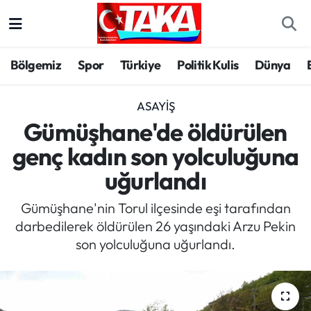
Bölgemiz
Trabzon Nöbetçi Eczaneler
Bölgemiz
Spor
Türkiye
Politik Kulis
Dünya
Spor
Trabzon Hava Durumu
ASAYIŞ
Türkiye
Trabzon Trafik Yoğunluk Haritası
Gümüşhane'de öldürülen
genç kadın son yolculuğuna
Kültür/Sanat
Süper Lig Puan Durumu ve Fikstür
uğurlandı
Politika
Tüm Manşetler
Gümüşhane'nin Torul ilçesinde eşi tarafından
darbedilerek öldürülen 26 yaşındaki Arzu Pekin
Politik Kulis
Son Dakika Haberleri
son yolculuğuna uğurlandı.
Dünya
Haber Arşivi
Magazin