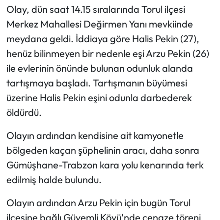
Olay, dün saat 14.15 sıralarında Torul ilçesi
Ekonomi
Merkez Mahallesi Değirmen Yanı mevkiinde
meydana geldi. İddiaya göre Halis Pekin (27),
Sağlık
henüz bilinmeyen bir nedenle eşi Arzu Pekin (26)
ile evlerinin önünde bulunan odunluk alanda
Turizm
tartışmaya başladı. Tartışmanın büyümesi
üzerine Halis Pekin eşini odunla darbederek
Teknoloji
öldürdü.
Olayın ardından kendisine ait kamyonetle
bölgeden kaçan şüphelinin aracı, daha sonra
Gümüşhane-Trabzon kara yolu kenarında terk
edilmiş halde bulundu.
Olayın ardından Arzu Pekin için bugün Torul
ilçesine bağlı Güvemli Köyü'nde cenaze töreni