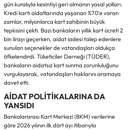
gün kuralıyla kesintiyi geri almanın yasal yolları.
Kredi kartı aidatlarında yaşanan %70'e varan
Ekonomi
zamlar, milyonlarca kart sahibinin büyük
Sağlık
tepkisini çekti. Bazı bankaların yıllık kart ücreti 2
bin lirayı geçerken, aidat iadesi talep edenlere
Turizm
sunulan seçenekler de vatandaşları oldukça
öfkelendirdi. Tüketiciler Derneği (TÜDER),
Teknoloji
bankaların aidatsız kart sunma zorunluluğunu
vurgulayarak, vatandaşları haklarını aramaya
davet etti.
AİDAT POLİTİKALARINA DA
YANSIDI
Bankalararası Kart Merkezi (BKM) verilerine
göre 2026 yılının ilk dört ayı itibarıyla