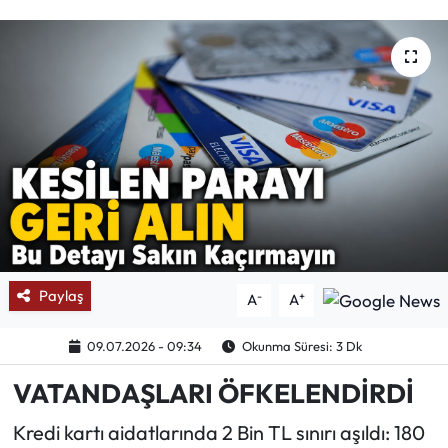
Mektup Galeri
Röportaj
Manşet
Köşe Yazıları
Karikatür Galeri
BIK
Paylaş
-
+
A
A
ASTROLOJİ
09.07.2026 - 09:34
Okunma Süresi: 3 Dk
VATANDAŞLARI ÖFKELENDİRDİ
Spor Yazıları
Kredi kartı aidatlarında 2 Bin TL sınırı aşıldı: 180
Mektup Galeri