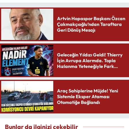
Artvin Hopaspor Başkanı Özcan
Çakmakçıoğlu’ndan Taraftara
Geri Dönüş Mesajı
Geleceğin Yıldızı Geldi! Thierry
İçin Avrupa Alarmda. Topla
Hızlanma Yeteneğiyle Fark
Yaratıyor
Araç Sahiplerine Müjde! Yeni
Sistemle Eksper Ataması
Otomatiğe Bağlandı
Bunlar da ilginizi çekebilir