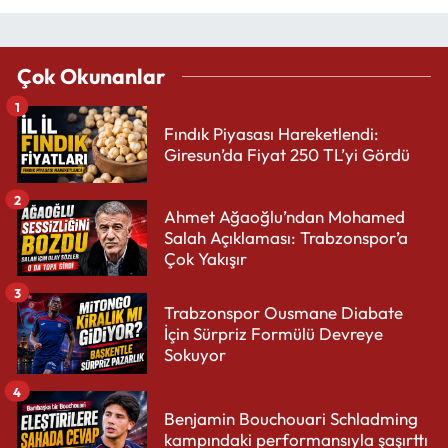
Çok Okunanlar
1
Fındık Piyasası Hareketlendi:
Giresun’da Fiyat 250 TL’yi Gördü
2
Ahmet Ağaoğlu’ndan Mohamed
Salah Açıklaması: Trabzonspor’a
Çok Yakışır
3
Trabzonspor Ousmane Diabate
İçin Sürpriz Formülü Devreye
Sokuyor
4
Benjamin Bouchouari Schladming
kampındaki performansıyla şaşırttı