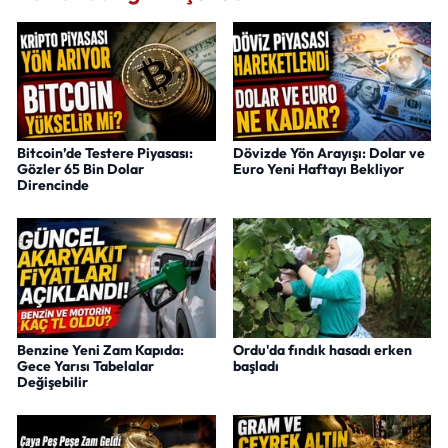
Bitcoin’de Testere Piyasası:
Dövizde Yön Arayışı: Dolar ve
Gözler 65 Bin Dolar
Euro Yeni Haftayı Bekliyor
Direncinde
Benzine Yeni Zam Kapıda:
Ordu'da fındık hasadı erken
Gece Yarısı Tabelalar
başladı
Değişebilir