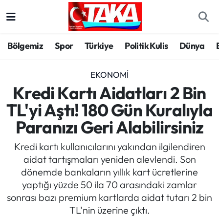
Bölgemiz
Trabzon Nöbetçi Eczaneler
Bölgemiz
Spor
Türkiye
Politik Kulis
Dünya
Spor
Trabzon Hava Durumu
EKONOMI
Türkiye
Trabzon Trafik Yoğunluk Haritası
Kredi Kartı Aidatları 2 Bin
TL'yi Aştı! 180 Gün Kuralıyla
Kültür/Sanat
Süper Lig Puan Durumu ve Fikstür
Paranızı Geri Alabilirsiniz
Politika
Tüm Manşetler
Kredi kartı kullanıcılarını yakından ilgilendiren
aidat tartışmaları yeniden alevlendi. Son
Politik Kulis
Son Dakika Haberleri
dönemde bankaların yıllık kart ücretlerine
yaptığı yüzde 50 ila 70 arasındaki zamlar
Dünya
Haber Arşivi
sonrası bazı premium kartlarda aidat tutarı 2 bin
TL'nin üzerine çıktı.
Magazin