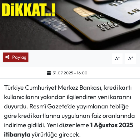
Mektup Galeri
Röportaj
Manşet
Paylaş
-
+
A
A
Köşe Yazıları
31.07.2025 - 16:00
Karikatür Galeri
Türkiye Cumhuriyet Merkez Bankası, kredi kartı
BIK
kullanıcılarını yakından ilgilendiren yeni kararını
duyurdu. Resmî Gazete’de yayımlanan tebliğe
ASTROLOJİ
göre kredi kartlarına uygulanan faiz oranlarında
Spor Yazıları
indirime gidildi. Yeni düzenleme
1 Ağustos 2025
itibarıyla
yürürlüğe girecek.
Mektup Galeri