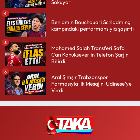
Sokuyor
4
Benjamin Bouchouari Schladming
kampındaki performansıyla şaşırttı
5
Mohamed Salah Transferi Safa
Can Konuksever’in Telefon Şarjını
Bitirdi
6
Aral Şimşir Trabzonspor
Formasıyla İlk Mesajını Udinese’ye
Verdi