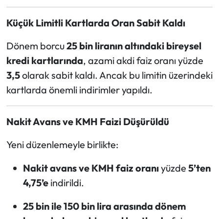
Küçük Limitli Kartlarda Oran Sabit Kaldı
Ekonomi
Dönem borcu
25 bin liranın altındaki bireysel
Sağlık
kredi kartlarında
, azami akdi faiz oranı yüzde
Turizm
3,5
olarak sabit kaldı. Ancak bu limitin üzerindeki
kartlarda önemli indirimler yapıldı.
Teknoloji
Nakit Avans ve KMH Faizi Düşürüldü
Yeni düzenlemeyle birlikte:
Nakit avans ve KMH faiz oranı
yüzde
5’ten
4,75’e
indirildi.
25 bin ile 150 bin lira arasında dönem