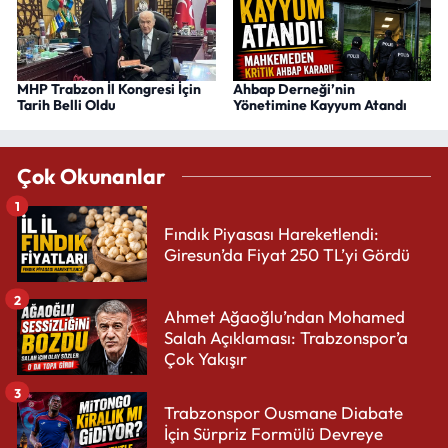
MHP Trabzon İl Kongresi İçin
Ahbap Derneği’nin
Tarih Belli Oldu
Yönetimine Kayyum Atandı
Çok Okunanlar
1
Fındık Piyasası Hareketlendi:
Giresun’da Fiyat 250 TL’yi Gördü
2
Ahmet Ağaoğlu’ndan Mohamed
Salah Açıklaması: Trabzonspor’a
Çok Yakışır
3
Trabzonspor Ousmane Diabate
İçin Sürpriz Formülü Devreye