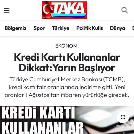
Bölgemiz
Trabzon Nöbetçi Eczaneler
Bölgemiz
Spor
Türkiye
Politik Kulis
Dünya
Spor
Trabzon Hava Durumu
EKONOMI
Türkiye
Trabzon Trafik Yoğunluk Haritası
Kredi Kartı Kullananlar
Dikkat:Yarın Başlıyor
Kültür/Sanat
Süper Lig Puan Durumu ve Fikstür
Türkiye Cumhuriyet Merkez Bankası (TCMB),
Politika
Tüm Manşetler
kredi kartı faiz oranlarında indirime gitti. Yeni
oranlar 1 Ağustos’tan itibaren yürürlüğe girecek.
Politik Kulis
Son Dakika Haberleri
Dünya
Haber Arşivi
Magazin