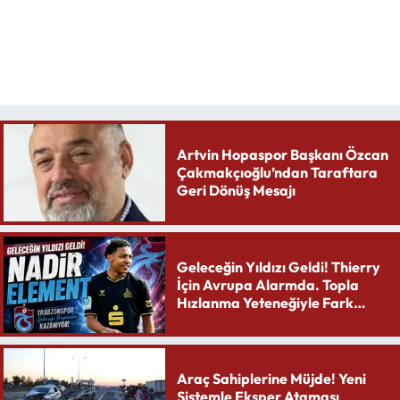
Artvin Hopaspor Başkanı Özcan
Çakmakçıoğlu’ndan Taraftara
Geri Dönüş Mesajı
Geleceğin Yıldızı Geldi! Thierry
İçin Avrupa Alarmda. Topla
Hızlanma Yeteneğiyle Fark
Yaratıyor
Araç Sahiplerine Müjde! Yeni
Sistemle Eksper Ataması