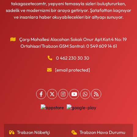
takagazetecomtr, yepyeni temasıyla sizleri buluştururken,
sadelik ve modernizmi bir araya getiriyor. Şatafattan kaçınıyor
ve insanlara haber okuyabilecekleri bir altyapı sunuyor.
Çarşı Mahallesi Alacahan Sokak Onur Apt.Kat:4 No: 19
Ortahisar/Trabzon GSM Santral: 0 549 609 14 61
0 462 230 30 30
[email protected]
Trabzon Nöbetçi
Trabzon Hava Durumu