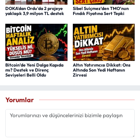
DOKA'dan Ordu'da 2 projeye
Sibel Suiçmez’den TMO’nun
yaklaşık 3,9 milyon TL destek
Fındık Fiyatına Sert Tepki
Bitcoin’de Yeni Dalga Kapıda
Altın Yatırımcısı Dikkat: Ons
mı? Destek ve Direnç
Altında Son Yedi Haftanın
Seviyeleri Belli Oldu
Zirvesi
Yorumlar