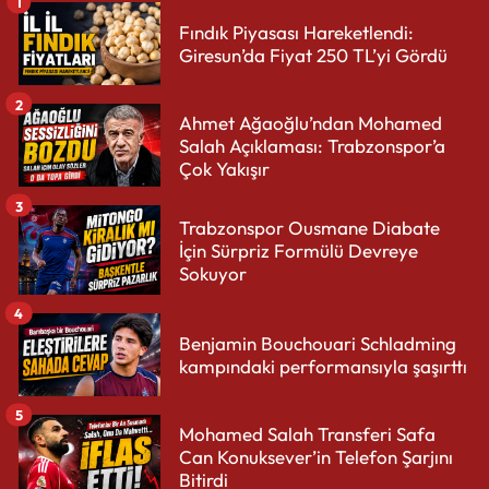
1
Fındık Piyasası Hareketlendi:
Giresun’da Fiyat 250 TL’yi Gördü
2
Ahmet Ağaoğlu’ndan Mohamed
Salah Açıklaması: Trabzonspor’a
Çok Yakışır
3
Trabzonspor Ousmane Diabate
İçin Sürpriz Formülü Devreye
Sokuyor
4
Benjamin Bouchouari Schladming
kampındaki performansıyla şaşırttı
5
Mohamed Salah Transferi Safa
Can Konuksever’in Telefon Şarjını
Bitirdi