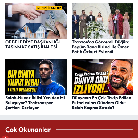
RESMİ İLANDIR
OF BELEDİYE BAŞKANLIĞI
Trabzon’da Görkemli Düğün:
TAŞINMAZ SATIŞ İHALESİ
Begüm Rana Birinci İle Ömer
Fatih Özkurt Evlendi
Salah-Nunez İkilisi Yeniden Mi
Dünyanın En Çok Takip Edilen
Buluşuyor? Trabzonspor
Futbolcuları Gündem Oldu:
Şartları Zorluyor
Salah Kaçıncı Sırada?
Çok Okunanlar