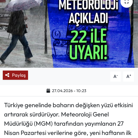
Mektup Galeri
Röportaj
Manşet
Köşe Yazıları
Karikatür Galeri
Paylaş
-
+
A
A
BIK
27.04.2026 - 10:23
Türkiye genelinde baharın değişken yüzü etkisini
ASTROLOJİ
artırarak sürdürüyor. Meteoroloji Genel
Spor Yazıları
Müdürlüğü (MGM) tarafından yayımlanan 27
Nisan Pazartesi verilerine göre, yeni haftanın ilk
Mektup Galeri