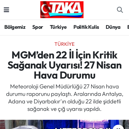
Bölgemiz
Trabzon Nöbetçi Eczaneler
Bölgemiz
Spor
Türkiye
Politik Kulis
Dünya
Spor
Trabzon Hava Durumu
TÜRKIYE
Türkiye
Trabzon Trafik Yoğunluk Haritası
MGM’den 22 İl İçin Kritik
Sağanak Uyarısı! 27 Nisan
Kültür/Sanat
Süper Lig Puan Durumu ve Fikstür
Hava Durumu
Politika
Tüm Manşetler
Meteoroloji Genel Müdürlüğü 27 Nisan hava
durumu raporunu paylaştı. Aralarında Antalya,
Politik Kulis
Son Dakika Haberleri
Adana ve Diyarbakır'ın olduğu 22 ilde şiddetli
sağanak ve çığ uyarısı yapıldı.
Dünya
Haber Arşivi
Magazin