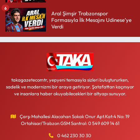
6
Aral Şimşir Trabzonspor
Formasıyla İlk Mesajını Udinese’ye
Verdi
takagazetecomtr, yepyeni temasıyla sizleri buluştururken,
sadelik ve modernizmi bir araya getiriyor. Şatafattan kaçınıyor
ve insanlara haber okuyabilecekleri bir altyapı sunuyor.
Çarşı Mahallesi Alacahan Sokak Onur Apt.Kat:4 No: 19
Ortahisar/Trabzon GSM Santral: 0 549 609 14 61
0 462 230 30 30