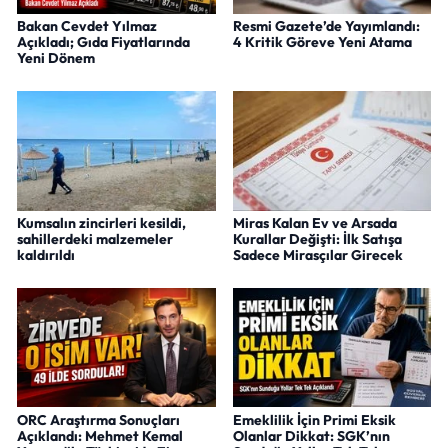
Bakan Cevdet Yılmaz
Resmi Gazete’de Yayımlandı:
Açıkladı; Gıda Fiyatlarında
4 Kritik Göreve Yeni Atama
Yeni Dönem
Kumsalın zincirleri kesildi,
Miras Kalan Ev ve Arsada
sahillerdeki malzemeler
Kurallar Değişti: İlk Satışa
kaldırıldı
Sadece Mirasçılar Girecek
ORC Araştırma Sonuçları
Emeklilik İçin Primi Eksik
Açıklandı: Mehmet Kemal
Olanlar Dikkat: SGK’nın