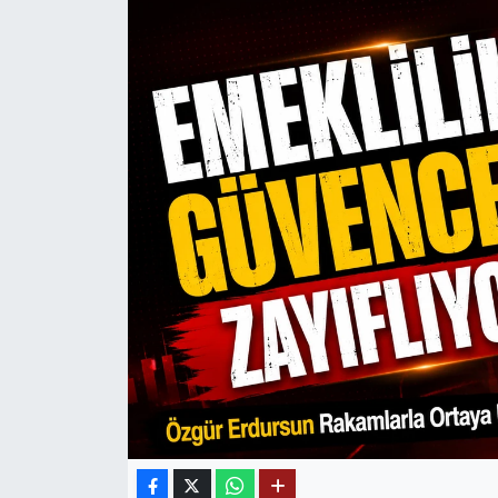
Mektup Galeri
Röportaj
Manşet
Köşe Yazıları
Karikatür Galeri
BIK
ASTROLOJİ
Spor Yazıları
Mektup Galeri