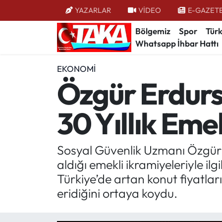
YAZARLAR
VİDEO
E-GAZET
Bölgemiz
Spor
Türk
Bölgemiz
Trabzon Nöbetçi Eczaneler
Whatsapp İhbar Hattı
Spor
Trabzon Hava Durumu
EKONOMI
Özgür Erdur
Türkiye
Trabzon Trafik Yoğunluk Haritası
30 Yıllık Eme
Kültür/Sanat
Süper Lig Puan Durumu ve Fikstür
Politika
Tüm Manşetler
Sosyal Güvenlik Uzmanı Özgür 
aldığı emekli ikramiyeleriyle i
Politik Kulis
Son Dakika Haberleri
Türkiye’de artan konut fiyatları
Dünya
Haber Arşivi
eridiğini ortaya koydu.
Magazin