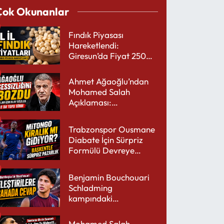
Çok Okunanlar
Fındık Piyasası
Hareketlendi:
Giresun’da Fiyat 250
TL’yi Gördü
Ahmet Ağaoğlu’ndan
Mohamed Salah
Açıklaması:
Trabzonspor’a Çok
Yakışır
Trabzonspor Ousmane
Diabate İçin Sürpriz
Formülü Devreye
Sokuyor
Benjamin Bouchouari
Schladming
kampındaki
performansıyla şaşırttı
Mohamed Salah