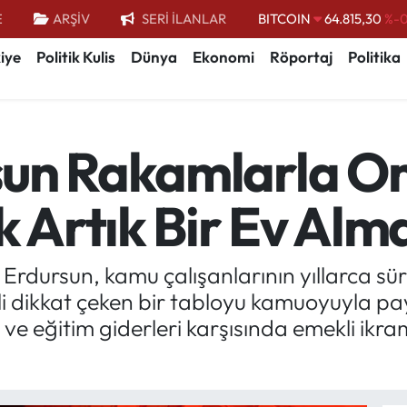
E
ARŞİV
SERİ İLANLAR
DOLAR
47,7436
%0.
EURO
55,2510
%0.
iye
Politik Kulis
Dünya
Ekonomi
Röportaj
Politika
STERLİN
64,4811
%0.
GRAM ALTIN
6660.55
%
sun Rakamlarla Or
BİST100
13.779
%-
BITCOIN
64.815,30
%-0
k Artık Bir Ev Al
Erdursun, kamu çalışanlarının yıllarca s
lgili dikkat çeken bir tabloyu kamuoyuyla p
 ve eğitim giderleri karşısında emekli ikram