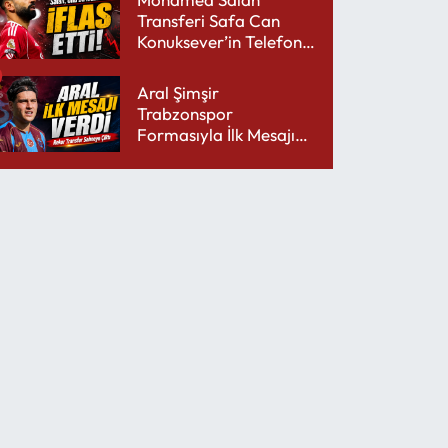
Transferi Safa Can
Konuksever’in Telefon
Şarjını Bitirdi
Aral Şimşir
Trabzonspor
Formasıyla İlk Mesajını
Udinese’ye Verdi