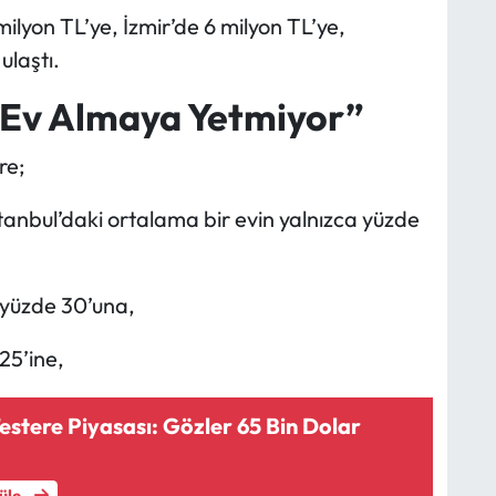
ilyon TL’ye, İzmir’de 6 milyon TL’ye,
ulaştı.
r Ev Almaya Yetmiyor”
re;
tanbul’daki ortalama bir evin yalnızca yüzde
 yüzde 30’una,
 25’ine,
Testere Piyasası: Gözler 65 Bin Dolar
tüle