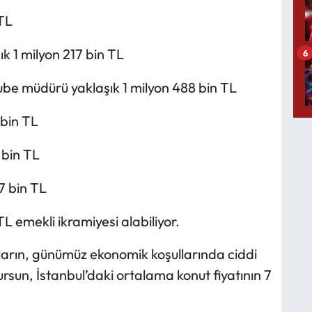
 TL
 1 milyon 217 bin TL
6
be müdürü yaklaşık 1 milyon 488 bin TL
 bin TL
 bin TL
7 bin TL
TL emekli ikramiyesi alabiliyor.
ların, günümüz ekonomik koşullarında ciddi
dursun, İstanbul’daki ortalama konut fiyatının 7