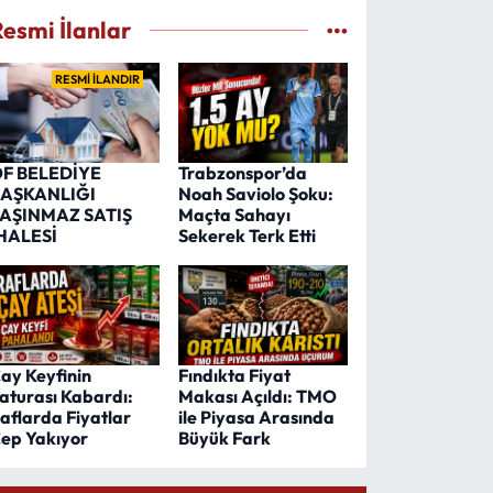
Resmi İlanlar
RESMİ İLANDIR
F BELEDİYE
Trabzonspor’da
AŞKANLIĞI
Noah Saviolo Şoku:
AŞINMAZ SATIŞ
Maçta Sahayı
HALESİ
Sekerek Terk Etti
ay Keyfinin
Fındıkta Fiyat
aturası Kabardı:
Makası Açıldı: TMO
aflarda Fiyatlar
ile Piyasa Arasında
ep Yakıyor
Büyük Fark