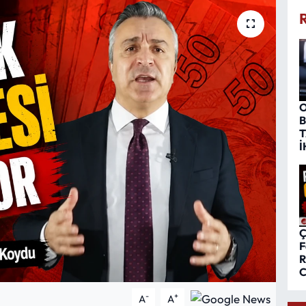
O
B
T
İ
Ç
F
R
C
-
+
A
A