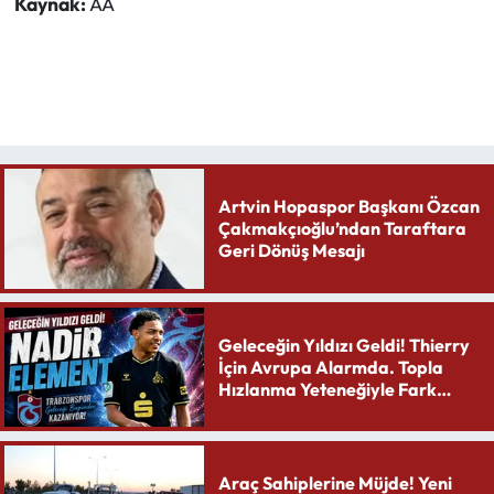
Kaynak:
AA
Artvin Hopaspor Başkanı Özcan
Çakmakçıoğlu’ndan Taraftara
Geri Dönüş Mesajı
Geleceğin Yıldızı Geldi! Thierry
İçin Avrupa Alarmda. Topla
Hızlanma Yeteneğiyle Fark
Yaratıyor
Araç Sahiplerine Müjde! Yeni