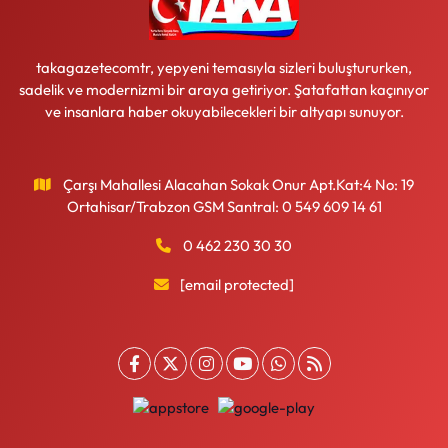
takagazetecomtr, yepyeni temasıyla sizleri buluştururken,
sadelik ve modernizmi bir araya getiriyor. Şatafattan kaçınıyor
ve insanlara haber okuyabilecekleri bir altyapı sunuyor.
Çarşı Mahallesi Alacahan Sokak Onur Apt.Kat:4 No: 19
Ortahisar/Trabzon GSM Santral: 0 549 609 14 61
0 462 230 30 30
[email protected]