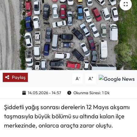
Mektup Galeri
Röportaj
Manşet
Köşe Yazıları
Karikatür Galeri
Paylaş
-
+
A
A
BIK
14.05.2026 - 14:57
Okunma Süresi: 1 Dk
ASTROLOJİ
Şiddetli yağış sonrası derelerin 12 Mayıs akşamı
taşmasıyla büyük bölümü su altında kalan ilçe
Spor Yazıları
merkezinde, onlarca araçta zarar oluştu.
Mektup Galeri