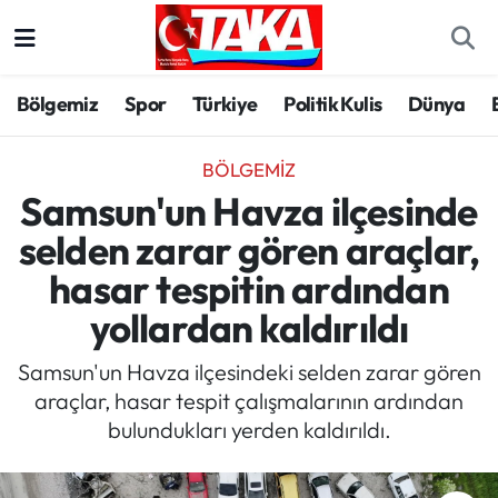
Bölgemiz
Trabzon Nöbetçi Eczaneler
Bölgemiz
Spor
Türkiye
Politik Kulis
Dünya
Spor
Trabzon Hava Durumu
BÖLGEMIZ
Türkiye
Trabzon Trafik Yoğunluk Haritası
Samsun'un Havza ilçesinde
selden zarar gören araçlar,
Kültür/Sanat
Süper Lig Puan Durumu ve Fikstür
hasar tespitin ardından
Politika
Tüm Manşetler
yollardan kaldırıldı
Politik Kulis
Son Dakika Haberleri
Samsun'un Havza ilçesindeki selden zarar gören
araçlar, hasar tespit çalışmalarının ardından
Dünya
Haber Arşivi
bulundukları yerden kaldırıldı.
Magazin