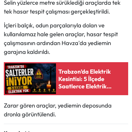
Selin yüzlerce metre sürüklediği araçlarda tek
tek hasar tespit çalışması gerçekleştirildi.
Ekonomi
İçleri balçık, odun parçalarıyla dolan ve
Sağlık
kullanılamaz hale gelen araçlar, hasar tespit
çalışmasının ardından Havza'da yediemin
Turizm
garajına kaldırıldı.
Teknoloji
Trabzon’da Elektrik
Kesintisi: 5 İlçede
Saatlerce Elektrik
Olmayacak
Zarar gören araçlar, yediemin deposunda
dronla görüntülendi.