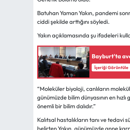
Batuhan Yaman Yakın, pandemi sonrası
ciddi şekilde arttığını söyledi.
Yakın açıklamasında şu ifadeleri kull
Bayburt'ta avc
İçeriği Görüntüle
“Moleküler biyoloji, canlıların molek
günümüzde bilim dünyasının en hızlı g
önemli bir bilim dalıdır.”
Kalıtsal hastalıkların tanı ve tedavi s
belirten Yakın, günümüzde anne karnı