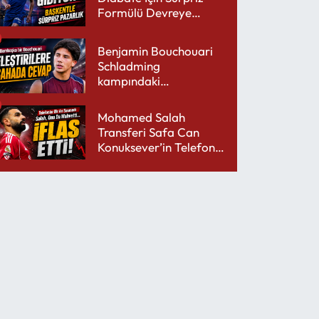
Formülü Devreye
Sokuyor
Benjamin Bouchouari
Schladming
kampındaki
performansıyla şaşırttı
Mohamed Salah
Transferi Safa Can
Konuksever’in Telefon
Şarjını Bitirdi