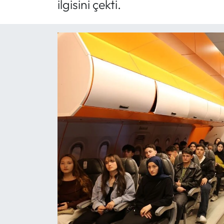
ilgisini çekti.
Mektup Galeri
Röportaj
Manşet
Köşe Yazıları
Karikatür Galeri
BIK
ASTROLOJİ
Spor Yazıları
Mektup Galeri