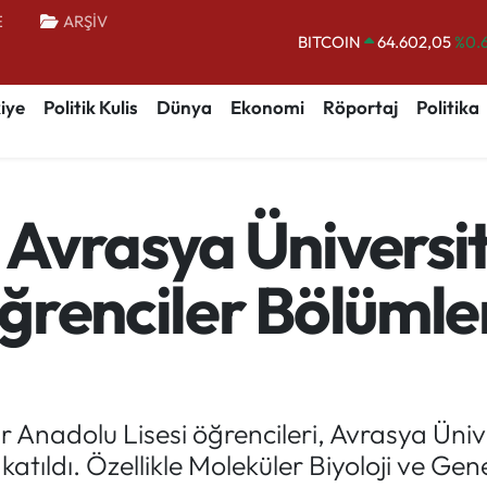
E
ARŞİV
DOLAR
47,5986
%0.
EURO
55,0700
%0
iye
Politik Kulis
Dünya
Ekonomi
Röportaj
Politika
STERLİN
64,2438
%0.
GRAM ALTIN
6513.94
%0.
BİST100
13.768
%
Avrasya Üniversit
BITCOIN
64.602,05
%0.
ğrenciler Bölümler
Anadolu Lisesi öğrencileri, Avrasya Üniver
katıldı. Özellikle Moleküler Biyoloji ve Ge