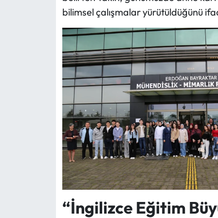
bilimsel çalışmalar yürütüldüğünü ifad
“İngilizce Eğitim Bü