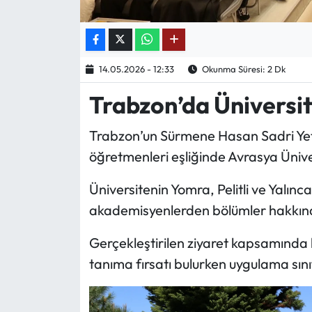
Ekonomi
Sağlık
14.05.2026 - 12:33
Okunma Süresi: 2 Dk
Trabzon’da Üniversit
Turizm
Trabzon’un Sürmene Hasan Sadri Yetm
Teknoloji
öğretmenleri eşliğinde Avrasya Üniver
Üniversitenin Yomra, Pelitli ve Yalınc
akademisyenlerden bölümler hakkında 
Gerçekleştirilen ziyaret kapsamında l
tanıma fırsatı bulurken uygulama sını