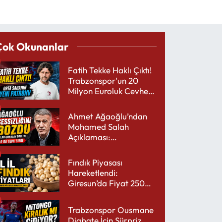
Çok Okunanlar
Fatih Tekke Haklı Çıktı!
Trabzonspor'un 20
Milyon Euroluk Cevheri
Parlıyor
Ahmet Ağaoğlu’ndan
Mohamed Salah
Açıklaması:
Trabzonspor’a Çok
Yakışır
Fındık Piyasası
Hareketlendi:
Giresun’da Fiyat 250
TL’yi Gördü
Trabzonspor Ousmane
Diabate İçin Sürpriz