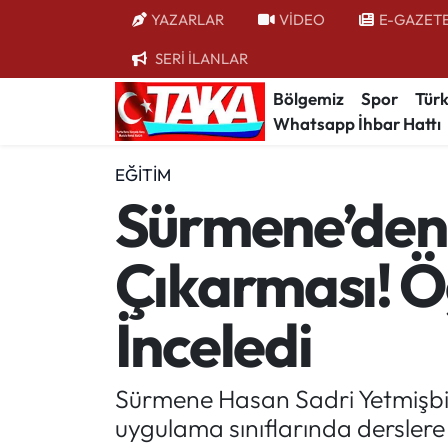
YAZARLAR
VİDEO
E-GAZET
SERİ İLANLAR
Bölgemiz
Trabzon Nöbetçi Eczaneler
Bölgemiz
Spor
Türk
Whatsapp İhbar Hattı
Spor
Trabzon Hava Durumu
EĞITIM
Türkiye
Trabzon Trafik Yoğunluk Haritası
Sürmene’den 
Kültür/Sanat
Süper Lig Puan Durumu ve Fikstür
Çıkarması! Ö
Politika
Tüm Manşetler
İnceledi
Politik Kulis
Son Dakika Haberleri
Dünya
Haber Arşivi
Sürmene Hasan Sadri Yetmişbir 
uygulama sınıflarında derslere 
Magazin