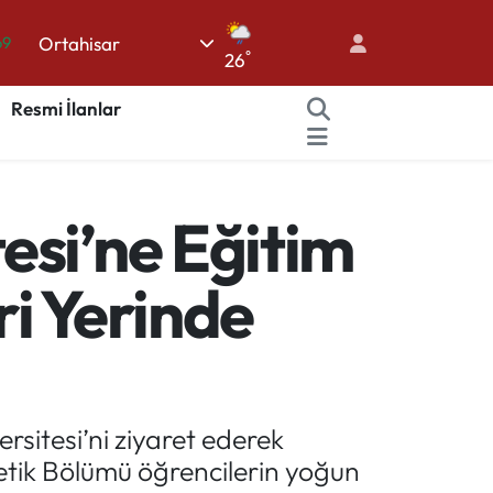
Ortahisar
06
°
26
.1
Resmi İlanlar
21
32
48
esi’ne Eğitim
69
i Yerinde
sitesi’ni ziyaret ederek
netik Bölümü öğrencilerin yoğun