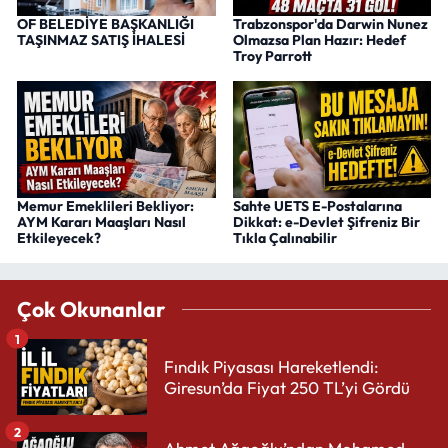
OF BELEDİYE BAŞKANLIĞI
Trabzonspor'da Darwin Nunez
TAŞINMAZ SATIŞ İHALESİ
Olmazsa Plan Hazır: Hedef
Troy Parrott
Memur Emeklileri Bekliyor:
Sahte UETS E-Postalarına
AYM Kararı Maaşları Nasıl
Dikkat: e-Devlet Şifreniz Bir
Etkileyecek?
Tıkla Çalınabilir
Çok Okunanlar
1
Fındık Piyasası Hareketlendi:
Giresun’da Fiyat 250 TL’yi Gördü
2