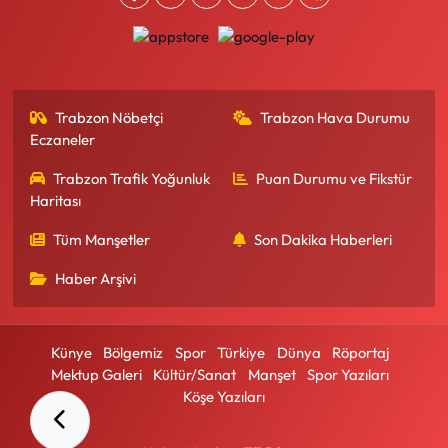
Trabzon Nöbetçi
Trabzon Hava Durumu
Eczaneler
Trabzon Trafik Yoğunluk
Puan Durumu ve Fikstür
Haritası
Tüm Manşetler
Son Dakika Haberleri
Haber Arşivi
Künye
Bölgemiz
Spor
Türkiye
Dünya
Röportaj
Mektup Galeri
Kültür/Sanat
Manşet
Spor Yazıları
Köşe Yazıları