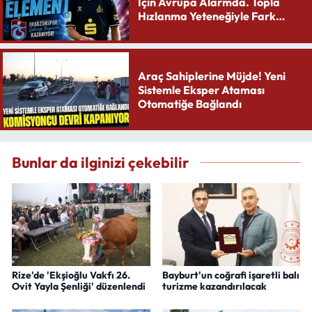
İçin Avrupa Alarmda. Topla
Hızlanma Yeteneğiyle Fark
Yaratıyor
Araç Sahiplerine Müjde! Yeni
Sistemle Eksper Ataması
Otomatiğe Bağlandı
Bunlar da ilginizi çekebilir
Rize'de 'Ekşioğlu Vakfı 26.
Bayburt'un coğrafi işaretli balı
Ovit Yayla Şenliği' düzenlendi
turizme kazandırılacak