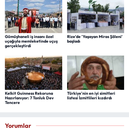
Gümüşhaneli iş insanı özel
Rize'de 'Yaşayan Miras Şöleni'
uçağıyla memleketinde uçuş
başladı
gerçekleştirdi
Kelkit Guinness Rekoruna
Türkiye'nin en iyi simitleri
Hazırlanıyor: 7 Tonluk Dev
listesi İzmitlileri kızdırdı
Tencere
Yorumlar