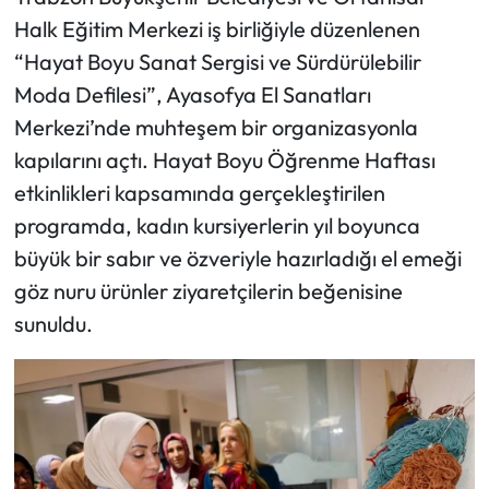
Halk Eğitim Merkezi iş birliğiyle düzenlenen
Ekonomi
“Hayat Boyu Sanat Sergisi ve Sürdürülebilir
Moda Defilesi”, Ayasofya El Sanatları
Sağlık
Merkezi’nde muhteşem bir organizasyonla
kapılarını açtı. Hayat Boyu Öğrenme Haftası
Turizm
etkinlikleri kapsamında gerçekleştirilen
Teknoloji
programda, kadın kursiyerlerin yıl boyunca
büyük bir sabır ve özveriyle hazırladığı el emeği
göz nuru ürünler ziyaretçilerin beğenisine
sunuldu.