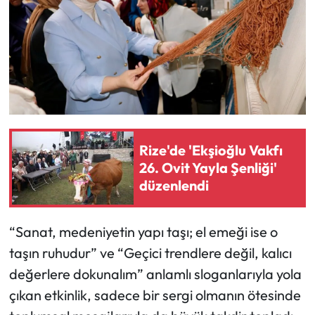
Rize'de 'Ekşioğlu Vakfı
26. Ovit Yayla Şenliği'
düzenlendi
“Sanat, medeniyetin yapı taşı; el emeği ise o
taşın ruhudur” ve “Geçici trendlere değil, kalıcı
değerlere dokunalım” anlamlı sloganlarıyla yola
çıkan etkinlik, sadece bir sergi olmanın ötesinde