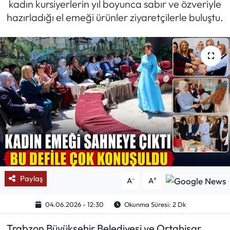
kadın kursiyerlerin yıl boyunca sabır ve özveriyle
hazırladığı el emeği ürünler ziyaretçilerle buluştu.
Mektup Galeri
Röportaj
Manşet
Köşe Yazıları
Karikatür Galeri
BIK
ASTROLOJİ
Paylaş
-
+
A
A
Spor Yazıları
04.06.2026 - 12:30
Okunma Süresi: 2 Dk
Trabzon Büyükşehir Belediyesi ve Ortahisar
Mektup Galeri