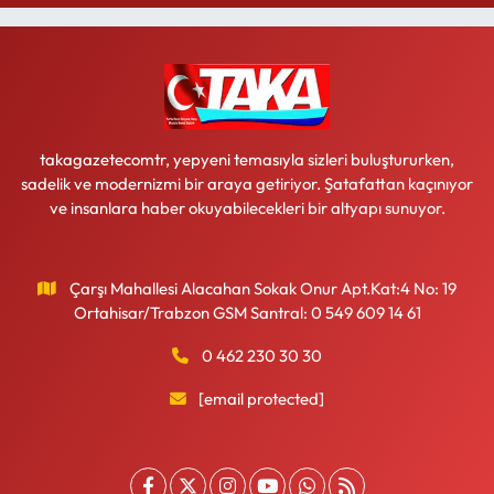
takagazetecomtr, yepyeni temasıyla sizleri buluştururken,
sadelik ve modernizmi bir araya getiriyor. Şatafattan kaçınıyor
ve insanlara haber okuyabilecekleri bir altyapı sunuyor.
Çarşı Mahallesi Alacahan Sokak Onur Apt.Kat:4 No: 19
Ortahisar/Trabzon GSM Santral: 0 549 609 14 61
0 462 230 30 30
[email protected]