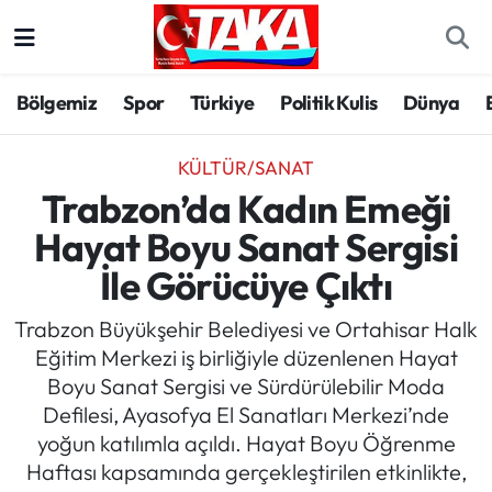
Bölgemiz
Trabzon Nöbetçi Eczaneler
Bölgemiz
Spor
Türkiye
Politik Kulis
Dünya
Spor
Trabzon Hava Durumu
KÜLTÜR/SANAT
Türkiye
Trabzon Trafik Yoğunluk Haritası
Trabzon’da Kadın Emeği
Hayat Boyu Sanat Sergisi
Kültür/Sanat
Süper Lig Puan Durumu ve Fikstür
İle Görücüye Çıktı
Politika
Tüm Manşetler
Trabzon Büyükşehir Belediyesi ve Ortahisar Halk
Eğitim Merkezi iş birliğiyle düzenlenen Hayat
Politik Kulis
Son Dakika Haberleri
Boyu Sanat Sergisi ve Sürdürülebilir Moda
Defilesi, Ayasofya El Sanatları Merkezi’nde
Dünya
Haber Arşivi
yoğun katılımla açıldı. Hayat Boyu Öğrenme
Haftası kapsamında gerçekleştirilen etkinlikte,
Magazin