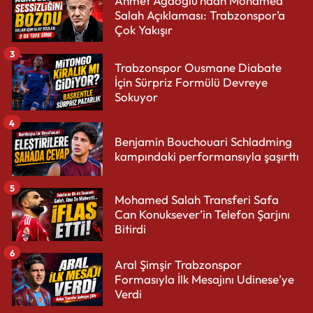
Ahmet Ağaoğlu’ndan Mohamed
Salah Açıklaması: Trabzonspor’a
Çok Yakışır
3
Trabzonspor Ousmane Diabate
İçin Sürpriz Formülü Devreye
Sokuyor
4
Benjamin Bouchouari Schladming
kampındaki performansıyla şaşırttı
5
Mohamed Salah Transferi Safa
Can Konuksever’in Telefon Şarjını
Bitirdi
6
Aral Şimşir Trabzonspor
Formasıyla İlk Mesajını Udinese’ye
Verdi