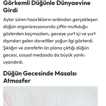
Görkemli Düğünle Dünyaevine
Girdi
Ekonomi
Aylar süren hazırlıkların ardından gerçekleşen
Sağlık
düğün organizasyonunda çiftin mutluluğu
gözlerden kaçmazken, geceye yurt içi ve yurt
Turizm
dışından gelen davetliler yoğun ilgi gösterdi.
Şıklığın ve zarafetin ön plana çıktığı düğün
Teknoloji
gecesi, sosyal medyada da büyük yankı
uyandırdı.
Düğün Gecesinde Masalsı
Atmosfer