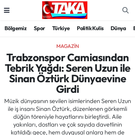
Bölgemiz
Trabzon Nöbetçi Eczaneler
Bölgemiz
Spor
Türkiye
Politik Kulis
Dünya
Spor
Trabzon Hava Durumu
MAGAZIN
Türkiye
Trabzon Trafik Yoğunluk Haritası
Trabzonspor Camiasından
Tebrik Yağdı: Seren Uzun ile
Kültür/Sanat
Süper Lig Puan Durumu ve Fikstür
Sinan Öztürk Dünyaevine
Politika
Tüm Manşetler
Girdi
Politik Kulis
Son Dakika Haberleri
Müzik dünyasının sevilen isimlerinden Seren Uzun
ile iş insanı Sinan Öztürk, düzenlenen görkemli
Dünya
Haber Arşivi
düğün töreniyle hayatlarını birleştirdi. Aile
yakınları, dostları ve çok sayıda davetlinin
Magazin
katıldığı gece, hem duygusal anlara hem de