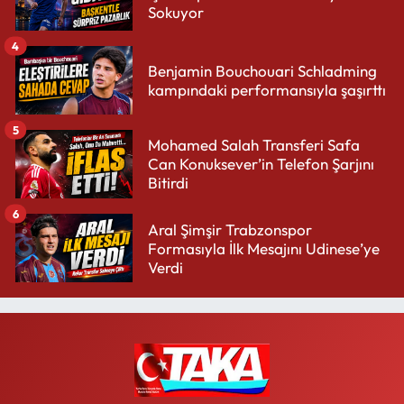
Sokuyor
4
Benjamin Bouchouari Schladming
kampındaki performansıyla şaşırttı
5
Mohamed Salah Transferi Safa
Can Konuksever’in Telefon Şarjını
Bitirdi
6
Aral Şimşir Trabzonspor
Formasıyla İlk Mesajını Udinese’ye
Verdi