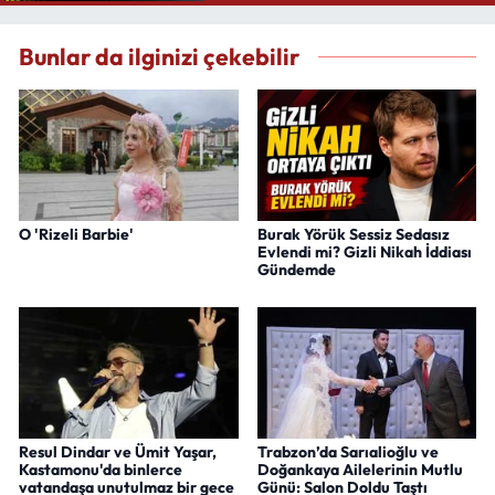
Bunlar da ilginizi çekebilir
O 'Rizeli Barbie'
Burak Yörük Sessiz Sedasız
Evlendi mi? Gizli Nikah İddiası
Gündemde
Resul Dindar ve Ümit Yaşar,
Trabzon’da Sarıalioğlu ve
Kastamonu'da binlerce
Doğankaya Ailelerinin Mutlu
vatandaşa unutulmaz bir gece
Günü: Salon Doldu Taştı