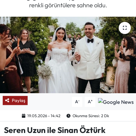
renkli görüntülere sahne oldu.
Mektup Galeri
Röportaj
Manşet
Köşe Yazıları
Karikatür Galeri
BIK
Paylaş
-
+
A
A
ASTROLOJİ
19.05.2026 - 14:42
Okunma Süresi: 2 Dk
Spor Yazıları
Seren Uzun ile Sinan Öztürk
Mektup Galeri