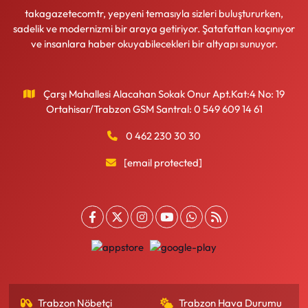
takagazetecomtr, yepyeni temasıyla sizleri buluştururken,
sadelik ve modernizmi bir araya getiriyor. Şatafattan kaçınıyor
ve insanlara haber okuyabilecekleri bir altyapı sunuyor.
Çarşı Mahallesi Alacahan Sokak Onur Apt.Kat:4 No: 19
Ortahisar/Trabzon GSM Santral: 0 549 609 14 61
0 462 230 30 30
[email protected]
Trabzon Nöbetçi
Trabzon Hava Durumu