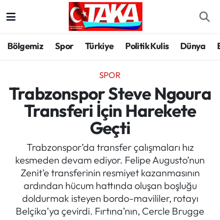
Bölgemiz
Trabzon Nöbetçi Eczaneler
Bölgemiz
Spor
Türkiye
Politik Kulis
Dünya
Spor
Trabzon Hava Durumu
SPOR
Türkiye
Trabzon Trafik Yoğunluk Haritası
Trabzonspor Steve Ngoura
Transferi İçin Harekete
Kültür/Sanat
Süper Lig Puan Durumu ve Fikstür
Geçti
Politika
Tüm Manşetler
Trabzonspor’da transfer çalışmaları hız
kesmeden devam ediyor. Felipe Augusto’nun
Politik Kulis
Son Dakika Haberleri
Zenit’e transferinin resmiyet kazanmasının
ardından hücum hattında oluşan boşluğu
Dünya
Haber Arşivi
doldurmak isteyen bordo-mavililer, rotayı
Belçika’ya çevirdi. Fırtına’nın, Cercle Brugge
Magazin