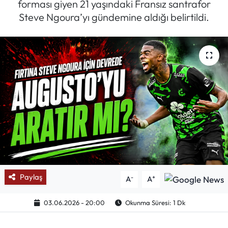
forması giyen 21 yaşındaki Fransız santrafor
Steve Ngoura’yı gündemine aldığı belirtildi.
Mektup Galeri
Röportaj
Manşet
Köşe Yazıları
Karikatür Galeri
BIK
ASTROLOJİ
Paylaş
-
+
A
A
Spor Yazıları
03.06.2026 - 20:00
Okunma Süresi: 1 Dk
Mektup Galeri