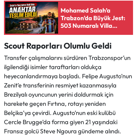
Mohamed Salah’a
Ekonomi
Trabzon’da Büyük Jest:
503 Numaralı Villa
Sağlık
Ailesine Açıldı
Scout Raporları Olumlu Geldi
Turizm
Transfer çalışmalarını sürdüren Trabzonspor’un
Teknoloji
ilgilendiği isimler taraftarları oldukça
heyecanlandırmaya başladı. Felipe Augusto’nun
Zenit’e transferinin resmiyet kazanmasıyla
Brezilyalı oyuncunun yerini doldurmak için
harekete geçen Fırtına, rotayı yeniden
Belçika’ya çevirdi. Augusto’nun eski kulübü
Cercle Brugge’da forma giyen 21 yaşındaki
Fransız golcü Steve Ngoura gündeme alındı.