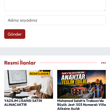
Gönder
Resmi İlanlar
RESMİ İLANDIR
YAZILIM LİSANSI SATIN
Mohamed Salah’a Trabzon’da
ALINACAKTIR
Büyük Jest: 503 Numaralı Villa
Ailesine Açıldı