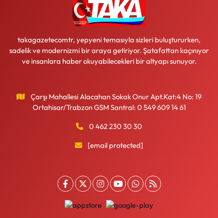
takagazetecomtr, yepyeni temasıyla sizleri buluştururken,
sadelik ve modernizmi bir araya getiriyor. Şatafattan kaçınıyor
ve insanlara haber okuyabilecekleri bir altyapı sunuyor.
Çarşı Mahallesi Alacahan Sokak Onur Apt.Kat:4 No: 19
Ortahisar/Trabzon GSM Santral: 0 549 609 14 61
0 462 230 30 30
[email protected]