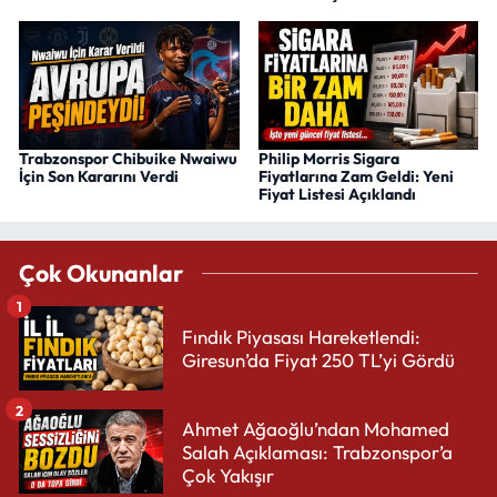
Trabzonspor Chibuike Nwaiwu
Philip Morris Sigara
İçin Son Kararını Verdi
Fiyatlarına Zam Geldi: Yeni
Fiyat Listesi Açıklandı
Çok Okunanlar
1
Fındık Piyasası Hareketlendi:
Giresun’da Fiyat 250 TL’yi Gördü
2
Ahmet Ağaoğlu’ndan Mohamed
Salah Açıklaması: Trabzonspor’a
Çok Yakışır