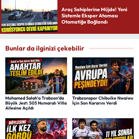
Araç Sahiplerine Müjde! Yeni
Sistemle Eksper Ataması
Otomatiğe Bağlandı
Bunlar da ilginizi çekebilir
Mohamed Salah’a Trabzon’da
Trabzonspor Chibuike Nwaiwu
Büyük Jest: 503 Numaralı Villa
İçin Son Kararını Verdi
Ailesine Açıldı