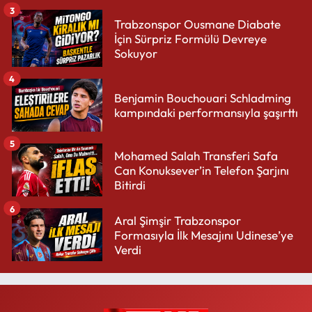
3
Trabzonspor Ousmane Diabate
İçin Sürpriz Formülü Devreye
Sokuyor
4
Benjamin Bouchouari Schladming
kampındaki performansıyla şaşırttı
5
Mohamed Salah Transferi Safa
Can Konuksever’in Telefon Şarjını
Bitirdi
6
Aral Şimşir Trabzonspor
Formasıyla İlk Mesajını Udinese’ye
Verdi