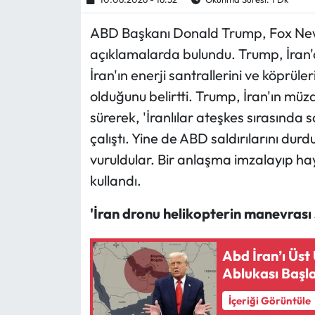
ABD Başkanı Donald Trump, Fox News
Ekonomi
açıklamalarda bulundu. Trump, İran'a
Sağlık
İran'ın enerji santrallerini ve köprüle
olduğunu belirtti. Trump, İran'ın müz
Turizm
sürerek, 'İranlılar ateşkes sırasınd
çalıştı. Yine de ABD saldırılarını du
Teknoloji
vuruldular. Bir anlaşma imzalayıp hay
kullandı.
'İran dronu helikopterin manevrası s
Abd İran’ı Üs
Ablukası Başl
İçeriği Görüntüle