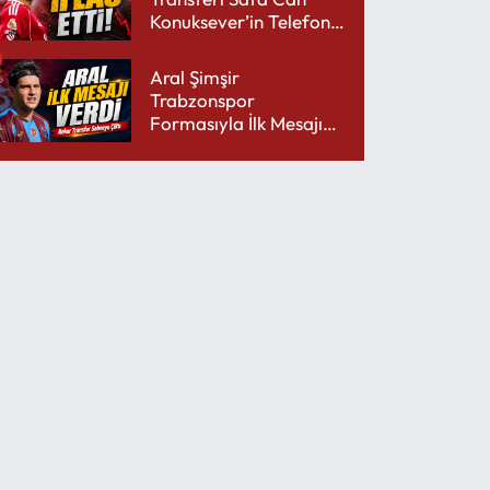
Konuksever’in Telefon
Şarjını Bitirdi
Aral Şimşir
Trabzonspor
Formasıyla İlk Mesajını
Udinese’ye Verdi