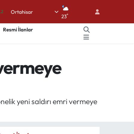
Ortahisar
.2
°
23
17
Resmi İlanlar
27
35
59
i vermeye
19
nelik yeni saldırı emri vermeye