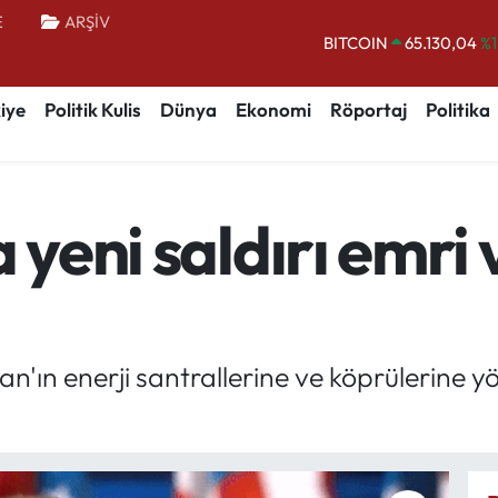
E
ARŞİV
BITCOIN
65.130,04
%1
DOLAR
47,7106
%0.
iye
Politik Kulis
Dünya
Ekonomi
Röportaj
Politika
EURO
55,1652
%0.
STERLİN
64,4046
%0.
GRAM ALTIN
6648.99
%2.
a yeni saldırı emr
BİST100
13.773
%-
ın enerji santrallerine ve köprülerine yö