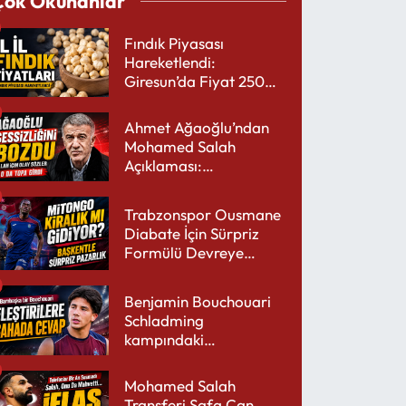
Çok Okunanlar
Fındık Piyasası
Hareketlendi:
Giresun’da Fiyat 250
TL’yi Gördü
Ahmet Ağaoğlu’ndan
Mohamed Salah
Açıklaması:
Trabzonspor’a Çok
Yakışır
Trabzonspor Ousmane
Diabate İçin Sürpriz
Formülü Devreye
Sokuyor
Benjamin Bouchouari
Schladming
kampındaki
performansıyla şaşırttı
Mohamed Salah
Transferi Safa Can