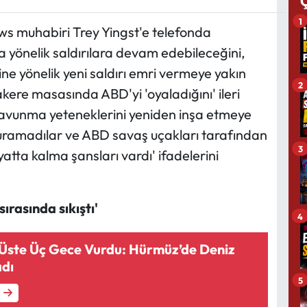
1
 muhabiri Trey Yingst'e telefonda
 yönelik saldırılara devam edebileceğini,
rine yönelik yeni saldırı emri vermeye yakın
2
akere masasında ABD'yi 'oyaladığını' ileri
a savunma yeteneklerini yeniden inşa etmeye
rduramadılar ve ABD savaş uçakları tarafından
3
atta kalma şansları vardı' ifadelerini
ırasında sıkıştı'
4
t Üste Üç Gece Vurdu: Hürmüz’de Deniz
adı
5