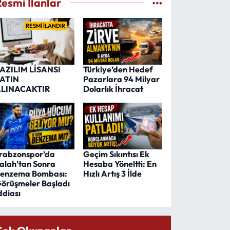
Resmi İlanlar
RESMİ İLANDIR
AZILIM LİSANSI
Türkiye’den Hedef
ATIN
Pazarlara 94 Milyar
LINACAKTIR
Dolarlık İhracat
rabzonspor’da
Geçim Sıkıntısı Ek
alah’tan Sonra
Hesaba Yöneltti: En
enzema Bombası:
Hızlı Artış 3 İlde
örüşmeler Başladı
ddiası