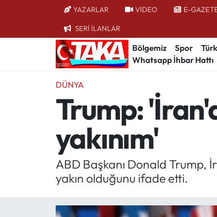
YAZARLAR
VİDEO
E-GAZET
SERİ İLANLAR
Bölgemiz
Trabzon Nöbetçi Eczaneler
Bölgemiz
Spor
Türk
Whatsapp İhbar Hattı
Spor
Trabzon Hava Durumu
DÜNYA
Türkiye
Trabzon Trafik Yoğunluk Haritası
Trump: 'İran'
Kültür/Sanat
Süper Lig Puan Durumu ve Fikstür
yakınım'
Politika
Tüm Manşetler
Politik Kulis
Son Dakika Haberleri
ABD Başkanı Donald Trump, İran'
yakın olduğunu ifade etti.
Dünya
Haber Arşivi
Magazin