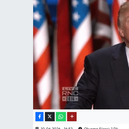
Mektup Galeri
Röportaj
Manşet
Köşe Yazıları
Karikatür Galeri
BIK
ASTROLOJİ
Spor Yazıları
Mektup Galeri
10.06.2026 - 16:52
Okunma Süresi: 1 Dk