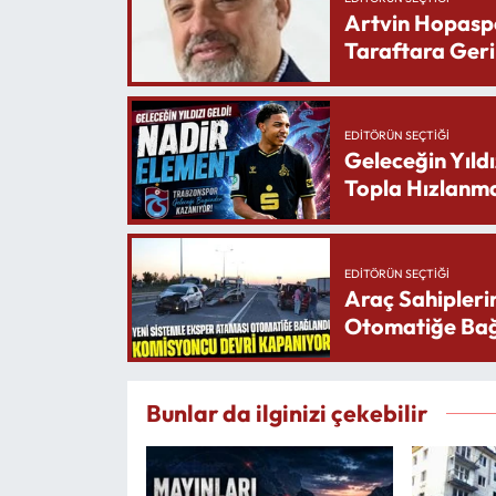
Artvin Hopasp
Taraftara Geri
EDITÖRÜN SEÇTIĞI
Geleceğin Yıldı
Topla Hızlanma
EDITÖRÜN SEÇTIĞI
Araç Sahipleri
Otomatiğe Bağ
Bunlar da ilginizi çekebilir