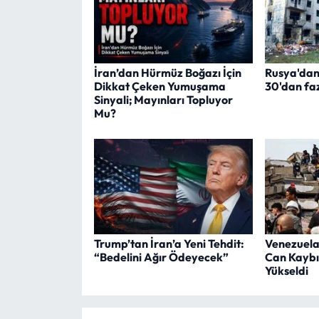
İran’dan Hürmüz Boğazı İçin
Rusya'dan K
Dikkat Çeken Yumuşama
30'dan faz
Sinyali; Mayınları Topluyor
Mu?
Trump’tan İran’a Yeni Tehdit:
Venezuela
“Bedelini Ağır Ödeyecek”
Can Kaybı
Yükseldi