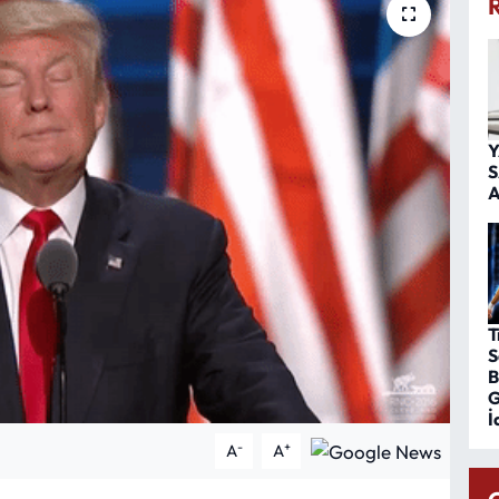
Y
S
A
T
S
B
G
İ
-
+
A
A