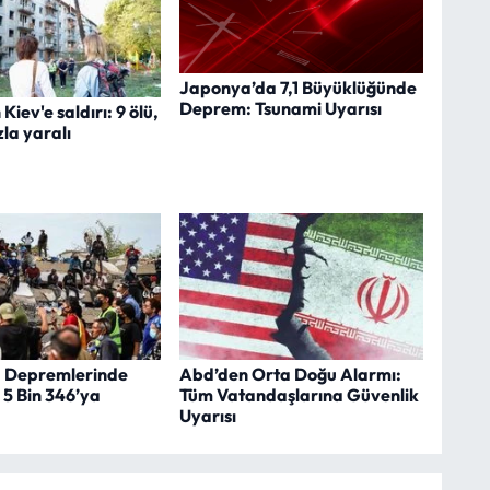
Japonya’da 7,1 Büyüklüğünde
Deprem: Tsunami Uyarısı
iev'e saldırı: 9 ölü,
la yaralı
 Depremlerinde
Abd’den Orta Doğu Alarmı:
 5 Bin 346’ya
Tüm Vatandaşlarına Güvenlik
Uyarısı