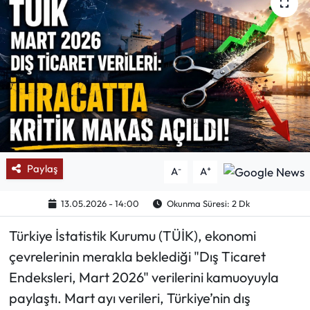
Mektup Galeri
Röportaj
Manşet
Köşe Yazıları
Karikatür Galeri
Paylaş
-
+
A
A
BIK
13.05.2026 - 14:00
Okunma Süresi: 2 Dk
Türkiye İstatistik Kurumu (TÜİK), ekonomi
ASTROLOJİ
çevrelerinin merakla beklediği "Dış Ticaret
Spor Yazıları
Endeksleri, Mart 2026" verilerini kamuoyuyla
paylaştı. Mart ayı verileri, Türkiye’nin dış
Mektup Galeri