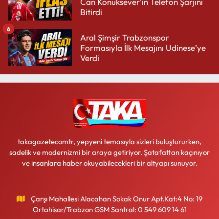
Can Konuksever’in Telefon Şarjını
Bitirdi
6
Aral Şimşir Trabzonspor
Formasıyla İlk Mesajını Udinese’ye
Verdi
takagazetecomtr, yepyeni temasıyla sizleri buluştururken,
sadelik ve modernizmi bir araya getiriyor. Şatafattan kaçınıyor
ve insanlara haber okuyabilecekleri bir altyapı sunuyor.
Çarşı Mahallesi Alacahan Sokak Onur Apt.Kat:4 No: 19
Ortahisar/Trabzon GSM Santral: 0 549 609 14 61