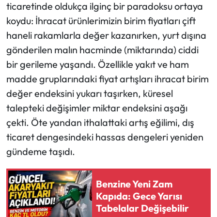
ticaretinde oldukça ilginç bir paradoksu ortaya
koydu: İhracat ürünlerimizin birim fiyatları çift
Ekonomi
haneli rakamlarla değer kazanırken, yurt dışına
Sağlık
gönderilen malın hacminde (miktarında) ciddi
bir gerileme yaşandı. Özellikle yakıt ve ham
Turizm
madde gruplarındaki fiyat artışları ihracat birim
değer endeksini yukarı taşırken, küresel
Teknoloji
talepteki değişimler miktar endeksini aşağı
çekti. Öte yandan ithalattaki artış eğilimi, dış
ticaret dengesindeki hassas dengeleri yeniden
gündeme taşıdı.
Benzine Yeni Zam
Kapıda: Gece Yarısı
Tabelalar Değişebilir