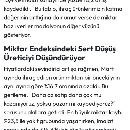
kaydedildi." Bu tablo, ihraç ürünlerimizin katma
değerinin arttığına dair umut verse de miktar
bazlı veriler madalyonun diğer yüzünü
gösteriyor.
Miktar Endeksindeki Sert Düşüş
Üreticiyi Düşündürüyor
Fiyatlardaki sevindirici artışa rağmen, Mart
ayında ihraç edilen ürün miktarı bir önceki yılın
aynı ayına göre %16,7 oranında azaldı. Bu
gerileme, "Daha az satıp daha çok mu
kazanıyoruz, yoksa pazar mı kaybediyoruz?"
sorusunu akıllara getirdi. En büyük miktar kaybı
%23,5 ile yakıt grubunda yaşanırken, imalat
sanayinde de %14,8’lik bir düşüş gözlemlendi.