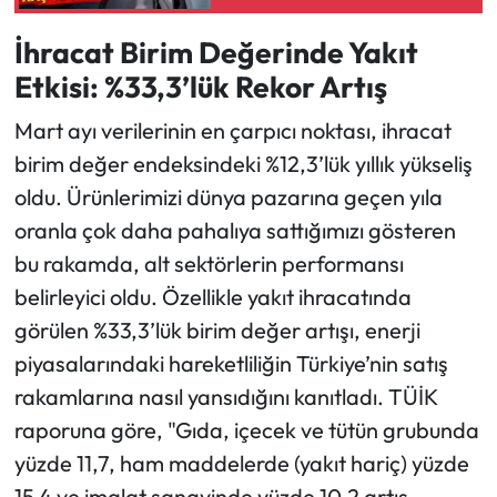
İhracat Birim Değerinde Yakıt
Etkisi: %33,3’lük Rekor Artış
Mart ayı verilerinin en çarpıcı noktası, ihracat
birim değer endeksindeki %12,3’lük yıllık yükseliş
oldu. Ürünlerimizi dünya pazarına geçen yıla
oranla çok daha pahalıya sattığımızı gösteren
bu rakamda, alt sektörlerin performansı
belirleyici oldu. Özellikle yakıt ihracatında
görülen %33,3’lük birim değer artışı, enerji
piyasalarındaki hareketliliğin Türkiye’nin satış
rakamlarına nasıl yansıdığını kanıtladı. TÜİK
raporuna göre, "Gıda, içecek ve tütün grubunda
yüzde 11,7, ham maddelerde (yakıt hariç) yüzde
15,4 ve imalat sanayinde yüzde 10,2 artış