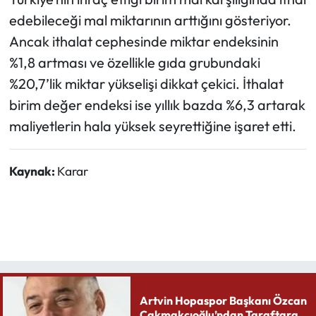
edebileceği mal miktarının arttığını gösteriyor.
Ancak ithalat cephesinde miktar endeksinin
%1,8 artması ve özellikle gıda grubundaki
%20,7’lik miktar yükselişi dikkat çekici. İthalat
birim değer endeksi ise yıllık bazda %6,3 artarak
maliyetlerin hala yüksek seyrettiğine işaret etti.
Kaynak:
Karar
Artvin Hopaspor Başkanı Özcan
Çakmakçıoğlu’ndan Taraftara