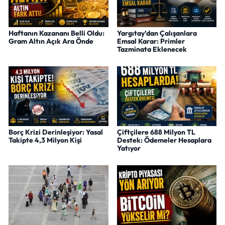
Haftanın Kazananı Belli Oldu:
Yargıtay’dan Çalışanlara
Gram Altın Açık Ara Önde
Emsal Karar: Primler
Tazminata Eklenecek
Borç Krizi Derinleşiyor: Yasal
Çiftçilere 688 Milyon TL
Takipte 4,3 Milyon Kişi
Destek: Ödemeler Hesaplara
Yatıyor