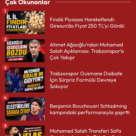
Çok Okunanlar
1
Fındık Piyasası Hareketlendi:
Giresun’da Fiyat 250 TL’yi Gördü
2
Ahmet Ağaoğlu’ndan Mohamed
Salah Açıklaması: Trabzonspor’a
Çok Yakışır
3
Trabzonspor Ousmane Diabate
İçin Sürpriz Formülü Devreye
Sokuyor
4
Benjamin Bouchouari Schladming
kampındaki performansıyla şaşırttı
5
Mohamed Salah Transferi Safa