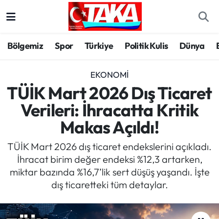
Bölgemiz
Trabzon Nöbetçi Eczaneler
Bölgemiz
Spor
Türkiye
Politik Kulis
Dünya
Spor
Trabzon Hava Durumu
EKONOMI
Türkiye
Trabzon Trafik Yoğunluk Haritası
TÜİK Mart 2026 Dış Ticaret
Verileri: İhracatta Kritik
Kültür/Sanat
Süper Lig Puan Durumu ve Fikstür
Makas Açıldı!
Politika
Tüm Manşetler
TÜİK Mart 2026 dış ticaret endekslerini açıkladı.
İhracat birim değer endeksi %12,3 artarken,
Politik Kulis
Son Dakika Haberleri
miktar bazında %16,7’lik sert düşüş yaşandı. İşte
dış ticaretteki tüm detaylar.
Dünya
Haber Arşivi
Magazin