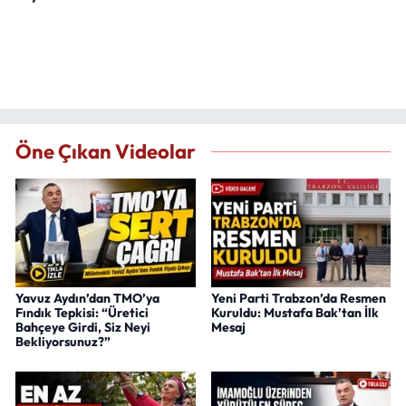
Öne Çıkan Videolar
Yavuz Aydın’dan TMO’ya
Yeni Parti Trabzon’da Resmen
Fındık Tepkisi: “Üretici
Kuruldu: Mustafa Bak’tan İlk
Bahçeye Girdi, Siz Neyi
Mesaj
Bekliyorsunuz?”