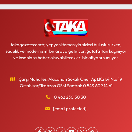
takagazetecomtr, yepyeni temasıyla sizleri buluştururken,
sadelik ve modernizmi bir araya getiriyor. Şatafattan kaçınıyor
ve insanlara haber okuyabilecekleri bir altyapı sunuyor.
Çarşı Mahallesi Alacahan Sokak Onur Apt.Kat:4 No: 19
Ortahisar/Trabzon GSM Santral: 0 549 609 14 61
0 462 230 30 30
[email protected]