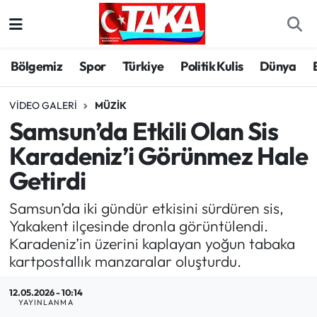
Bölgemiz
Trabzon Nöbetçi Eczaneler
Bölgemiz
Spor
Türkiye
Politik Kulis
Dünya
Spor
Trabzon Hava Durumu
VIDEO GALERI
MÜZIK
Samsun’da Etkili Olan Sis
Türkiye
Trabzon Trafik Yoğunluk Haritası
Karadeniz’i Görünmez Hale
Kültür/Sanat
Süper Lig Puan Durumu ve Fikstür
Getirdi
Politika
Tüm Manşetler
Samsun’da iki gündür etkisini sürdüren sis,
Yakakent ilçesinde dronla görüntülendi.
Politik Kulis
Son Dakika Haberleri
Karadeniz’in üzerini kaplayan yoğun tabaka
kartpostallık manzaralar oluşturdu.
Dünya
Haber Arşivi
12.05.2026 - 10:14
YAYINLANMA
Magazin