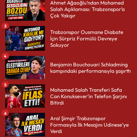
Ahmet Ağaoğlu’ndan Mohamed
Salah Açıklaması: Trabzonspor’a
Çok Yakışır
3
Trabzonspor Ousmane Diabate
İçin Sürpriz Formülü Devreye
Sokuyor
4
Benjamin Bouchouari Schladming
kampındaki performansıyla şaşırttı
5
Mohamed Salah Transferi Safa
Can Konuksever’in Telefon Şarjını
Bitirdi
6
Aral Şimşir Trabzonspor
Formasıyla İlk Mesajını Udinese’ye
Verdi