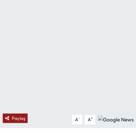
Mektup Galeri
Röportaj
Manşet
Köşe Yazıları
Karikatür Galeri
BIK
ASTROLOJİ
Paylaş
Spor Yazıları
-
+
A
A
Mektup Galeri