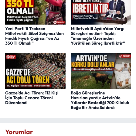
Yeni Parti'li Trabzon
Milletvekili Aydın’dan Yargı
Milletvekili Sibel Suiçmez’den
Süreçlerine Sert Tepki;
Fındık Fiyatı Çağrısı: “en Az
“imamoğlu Üzerinden
350 Tl Olmalı”
Yürütülen Süreç İbretliktir”
Gazze’de Acı Tören: 112 Kişi
Boğa Güreşlerine
İçin Toplu Cenaze Töreni
Hazırlanıyordu: Artvin’de
Düzenlendi
Yıllardır Beslediği 700 Kiloluk
Boğa Bir Anda Saldırdı
Yorumlar