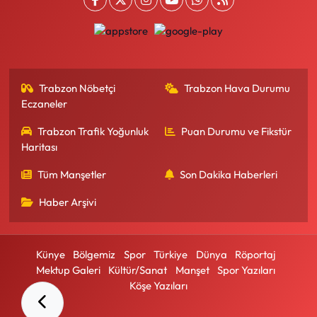
Trabzon Nöbetçi
Trabzon Hava Durumu
Eczaneler
Trabzon Trafik Yoğunluk
Puan Durumu ve Fikstür
Haritası
Tüm Manşetler
Son Dakika Haberleri
Haber Arşivi
Künye
Bölgemiz
Spor
Türkiye
Dünya
Röportaj
Mektup Galeri
Kültür/Sanat
Manşet
Spor Yazıları
Köşe Yazıları