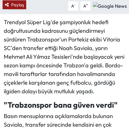
Paylaş
-
+
A
A
Ekonomi
Trendyol Süper Lig'de şampiyonluk hedefi
Sağlık
doğrultusunda kadrosunu güçlendirmeyi
sürdüren Trabzonspor'un Portekiz ekibi Vitoria
Turizm
SC'den transfer ettiği Noah Saviola, yarın
Mehmet Ali Yılmaz Tesisleri'nde başlayacak yeni
Teknoloji
sezon kampı öncesinde Trabzon'a geldi. Bordo-
mavili taraftarlar tarafından havalimanında
çiçeklerle karşılanan genç futbolcu, gördüğü
ilgiden dolayı büyük mutluluk yaşadı.
"Trabzonspor bana güven verdi"
Basın mensuplarına açıklamalarda bulunan
Saviola, transfer sürecinde kendisini en çok