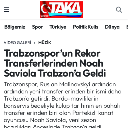
Bölgemiz
Trabzon Nöbetçi Eczaneler
Bölgemiz
Spor
Türkiye
Politik Kulis
Dünya
Spor
Trabzon Hava Durumu
VIDEO GALERI
MÜZIK
Trabzonspor’un Rekor
Türkiye
Trabzon Trafik Yoğunluk Haritası
Transferlerinden Noah
Kültür/Sanat
Süper Lig Puan Durumu ve Fikstür
Saviola Trabzon’a Geldi
Politika
Tüm Manşetler
Trabzonspor, Ruslan Malinovskyi ardından
ardından yeni transferlerinden bir ismi daha
Politik Kulis
Son Dakika Haberleri
Trabzon'a getirdi. Bordo-mavililerin
bonservis bedeliyle kulüp tarihinin en pahalı
Dünya
Haber Arşivi
transferlerinden biri olan Portekizli kanat
oyuncusu Noah Saviola, yeni sezon
Magazin
hazırlıkları öncesinde Trabzon'a geldi.