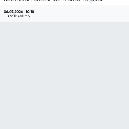
Mektup Galeri
06.07.2026 - 10:18
YAYINLANMA
Röportaj
Manşet
Köşe Yazıları
Karikatür Galeri
BIK
ASTROLOJİ
Spor Yazıları
Mektup Galeri