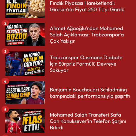
Fındık Piyasası Hareketlendi:
Giresun’da Fiyat 250 TL’yi Gördü
2
Ahmet Ağaoğlu’ndan Mohamed
Salah Açıklaması: Trabzonspor’a
Çok Yakışır
3
Trabzonspor Ousmane Diabate
İçin Sürpriz Formülü Devreye
Sokuyor
4
Benjamin Bouchouari Schladming
kampındaki performansıyla şaşırttı
5
Mohamed Salah Transferi Safa
Can Konuksever’in Telefon Şarjını
Bitirdi