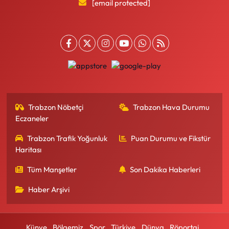
[email protected]
Trabzon Nöbetçi
Trabzon Hava Durumu
Eczaneler
Trabzon Trafik Yoğunluk
Puan Durumu ve Fikstür
Haritası
Tüm Manşetler
Son Dakika Haberleri
Haber Arşivi
Künye
Bölgemiz
Spor
Türkiye
Dünya
Röportaj