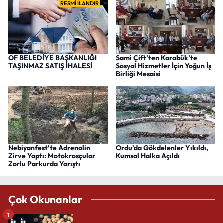
RESMİ İLANDIR
OF BELEDİYE BAŞKANLIĞI
Sami Çift’ten Karabük’te
TAŞINMAZ SATIŞ İHALESİ
Sosyal Hizmetler İçin Yoğun İş
Birliği Mesaisi
Nebiyanfest’te Adrenalin
Ordu’da Gökdelenler Yıkıldı,
Zirve Yaptı: Motokrosçular
Kumsal Halka Açıldı
Zorlu Parkurda Yarıştı
Çok Okunanlar
1