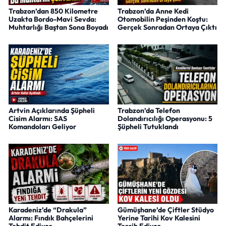
Trabzon’dan 850 Kilometre
Trabzon’da Anne Kedi
Uzakta Bordo-Mavi Sevda:
Otomobilin Peşinden Koştu:
Muhtarlığı Baştan Sona Boyadı
Gerçek Sonradan Ortaya Çıktı
Artvin Açıklarında Şüpheli
Trabzon’da Telefon
Cisim Alarmı: SAS
Dolandırıcılığı Operasyonu: 5
Komandoları Geliyor
Şüpheli Tutuklandı
Karadeniz’de “Drakula”
Gümüşhane’de Çiftler Stüdyo
Alarmı: Fındık Bahçelerini
Yerine Tarihi Kov Kalesini
Tehdit Ediyor
Tercih Ediyor