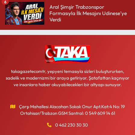
6
Aral Şimşir Trabzonspor
Formasıyla İlk Mesajını Udinese’ye
Verdi
takagazetecomtr, yepyeni temasıyla sizleri buluştururken,
sadelik ve modernizmi bir araya getiriyor. Şatafattan kaçınıyor
ve insanlara haber okuyabilecekleri bir altyapı sunuyor.
Çarşı Mahallesi Alacahan Sokak Onur Apt.Kat:4 No: 19
Ortahisar/Trabzon GSM Santral: 0 549 609 14 61
0 462 230 30 30