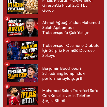
Fındık Piyasası Hareketlendi:
Giresun’da Fiyat 250 TL’yi
Gördü
2
Ahmet Ağaoğlu’ndan Mohamed
Salah Açıklaması:
Trabzonspor’a Çok Yakışır
3
Trabzonspor Ousmane Diabate
İçin Sürpriz Formülü Devreye
Sokuyor
4
Benjamin Bouchouari
Schladming kampındaki
performansıyla şaşırttı
5
Mohamed Salah Transferi Safa
Can Konuksever’in Telefon
Şarjını Bitirdi