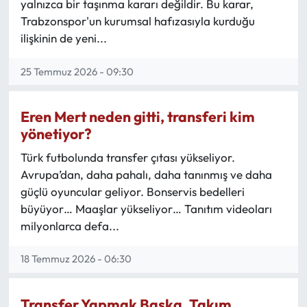
yalnızca bir taşınma kararı değildir. Bu karar,
Trabzonspor'un kurumsal hafızasıyla kurduğu
Ekonomi
ilişkinin de yeni...
Sağlık
25 Temmuz 2026 - 09:30
Turizm
Eren Mert neden gitti, transferi kim
yönetiyor?
Teknoloji
Türk futbolunda transfer çıtası yükseliyor.
Avrupa’dan, daha pahalı, daha tanınmış ve daha
güçlü oyuncular geliyor. Bonservis bedelleri
büyüyor… Maaşlar yükseliyor… Tanıtım videoları
milyonlarca defa...
18 Temmuz 2026 - 06:30
Transfer Yapmak Başka, Takım