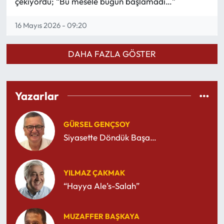
çekiyordu; “Bu mesele bugün başlamadı…”
16 Mayıs 2026 - 09:20
DAHA FAZLA GÖSTER
Yazarlar
GÜRSEL GENÇSOY
Siyasette Döndük Başa…
YILMAZ ÇAKMAK
“Hayya Ale’s-Salah”
MUZAFFER BAŞKAYA