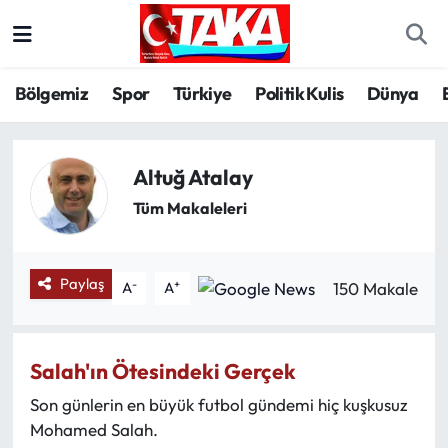
Bölgemiz
Trabzon Nöbetçi Eczaneler
Bölgemiz
Spor
Türkiye
Politik Kulis
Dünya
Spor
Trabzon Hava Durumu
Altuğ Atalay
Türkiye
Trabzon Trafik Yoğunluk Haritası
Tüm Makaleleri
Kültür/Sanat
Süper Lig Puan Durumu ve Fikstür
Politika
Tüm Manşetler
Paylaş
-
+
150 Makale
A
A
Politik Kulis
Son Dakika Haberleri
Salah'ın Ötesindeki Gerçek
Dünya
Haber Arşivi
Son günlerin en büyük futbol gündemi hiç kuşkusuz
Mohamed Salah.
Magazin