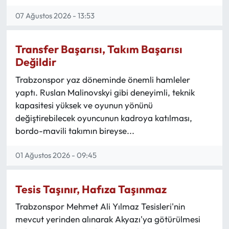
07 Ağustos 2026 - 13:53
Mektup Galeri
Röportaj
Transfer Başarısı, Takım Başarısı
Değildir
Manşet
Trabzonspor yaz döneminde önemli hamleler
yaptı. Ruslan Malinovskyi gibi deneyimli, teknik
Köşe Yazıları
kapasitesi yüksek ve oyunun yönünü
değiştirebilecek oyuncunun kadroya katılması,
Karikatür Galeri
bordo-mavili takımın bireyse...
BIK
01 Ağustos 2026 - 09:45
ASTROLOJİ
Tesis Taşınır, Hafıza Taşınmaz
Spor Yazıları
Trabzonspor Mehmet Ali Yılmaz Tesisleri'nin
mevcut yerinden alınarak Akyazı'ya götürülmesi
Mektup Galeri