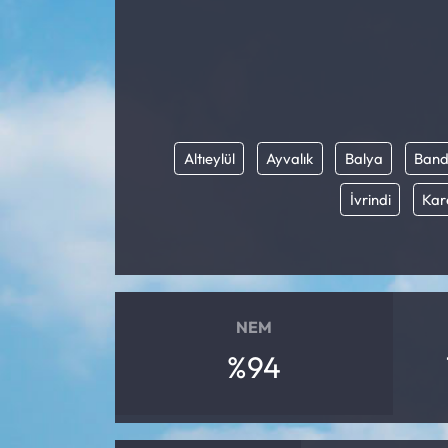
Mektup Galeri
Röportaj
Manşet
Altıeylül
Ayvalık
Balya
Band
Köşe Yazıları
İvrindi
Kar
Karikatür Galeri
BIK
NEM
ASTROLOJİ
%94
Spor Yazıları
Mektup Galeri