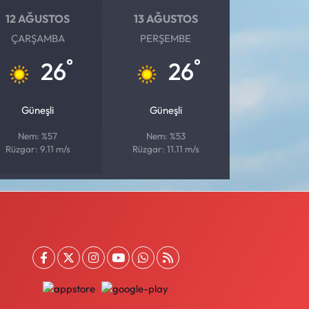
12 AĞUSTOS
13 AĞUSTOS
ÇARŞAMBA
PERŞEMBE
°
°
26
26
Güneşli
Güneşli
Nem: %57
Nem: %53
Rüzgar: 9.11 m/s
Rüzgar: 11.11 m/s