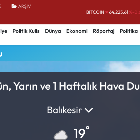
E
ARŞİV
BITCOIN
64.225,61
%-0.
DOLAR
47,6704
iye
Politik Kulis
Dünya
Ekonomi
Röportaj
Politika
EURO
55,0406
%-0.
STERLİN
64,2143
u
GRAM ALTIN
6510.40
%0.
BİST100
13.799
%
ün, Yarın ve 1 Haftalık Hava 
Balıkesir
°
19