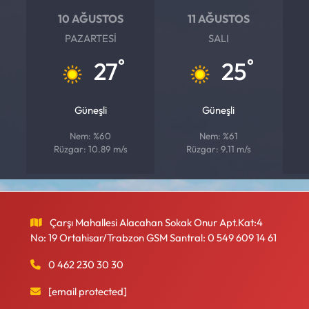
10 AĞUSTOS
11 AĞUSTOS
PAZARTESI
SALI
°
°
27
25
Güneşli
Güneşli
Nem: %60
Nem: %61
Rüzgar: 10.89 m/s
Rüzgar: 9.11 m/s
Çarşı Mahallesi Alacahan Sokak Onur Apt.Kat:4
No: 19 Ortahisar/Trabzon GSM Santral: 0 549 609 14 61
0 462 230 30 30
[email protected]