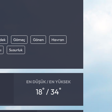
dek
Gömeç
Gönen
Havran
ı
Susurluk
EN DÜŞÜK / EN YÜKSEK
°
°
18
/ 34