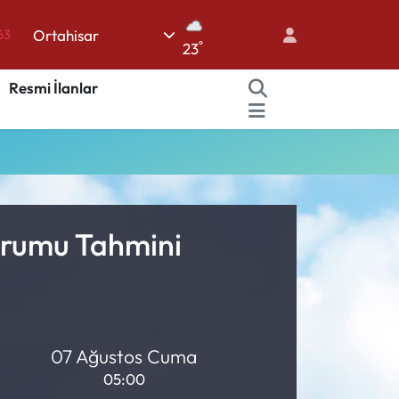
Ortahisar
63
°
23
%0
Resmi İlanlar
08
%0
45
70
Durumu Tahmini
07 Ağustos Cuma
05:00