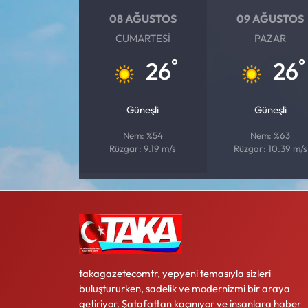
08 AĞUSTOS
09 AĞUSTOS
Ekonomi
CUMARTESI
PAZAR
°
°
26
26
Sağlık
Turizm
Güneşli
Güneşli
Teknoloji
Nem: %54
Nem: %63
Rüzgar: 9.19 m/s
Rüzgar: 10.39 m/s
takagazetecomtr, yepyeni temasıyla sizleri
buluştururken, sadelik ve modernizmi bir araya
getiriyor. Şatafattan kaçınıyor ve insanlara haber