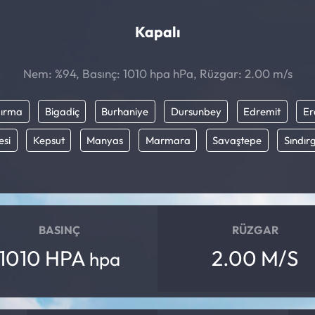
Kapalı
Nem: %94, Basınç: 1010 hpa hPa, Rüzgar: 2.00 m/s
ırma
Bigadiç
Burhaniye
Dursunbey
Edremit
Er
esi
Kepsut
Manyas
Marmara
Savaştepe
Sındırg
BASINÇ
RÜZGAR
1010 HPA
2.00 M/S
hpa