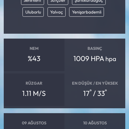
Senirkent
Sütçüler
Şarkikaraağaç
Uluborlu
Yalvaç
Yenişarbademli
Ekonomi
Sağlık
Turizm
NEM
BASINÇ
%43
1009 HPA
Teknoloji
hpa
RÜZGAR
EN DÜŞÜK / EN YÜKSEK
°
°
1.11 M/S
17
/ 33
09 AĞUSTOS
10 AĞUSTOS