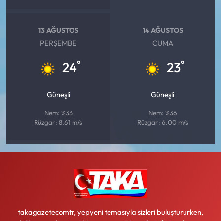
13 AĞUSTOS
14 AĞUSTOS
PERŞEMBE
CUMA
°
°
24
23
Güneşli
Güneşli
Nem: %33
Nem: %36
Rüzgar: 8.61 m/s
Rüzgar: 6.00 m/s
takagazetecomtr, yepyeni temasıyla sizleri buluştururken,