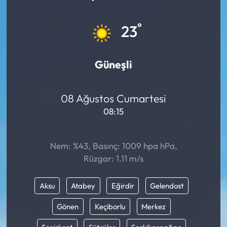
Mektup Galeri
°
23
Röportaj
Güneşli
Manşet
Köşe Yazıları
08 Ağustos Cumartesi
08:15
Karikatür Galeri
Nem: %43, Basınç: 1009 hpa hPa,
BIK
Rüzgar: 1.11 m/s
ASTROLOJİ
Aksu
Atabey
Eğirdir
Gelendost
Spor Yazıları
Gönen
Keçiborlu
Merkez
Mektup Galeri