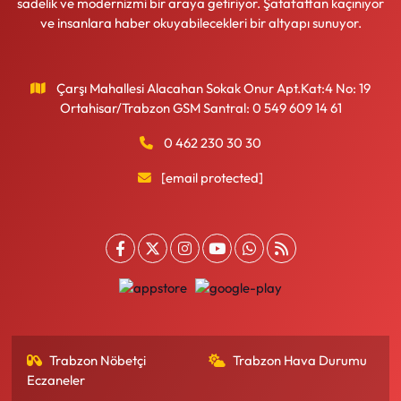
sadelik ve modernizmi bir araya getiriyor. Şatafattan kaçınıyor
ve insanlara haber okuyabilecekleri bir altyapı sunuyor.
Çarşı Mahallesi Alacahan Sokak Onur Apt.Kat:4 No: 19
Ortahisar/Trabzon GSM Santral: 0 549 609 14 61
0 462 230 30 30
[email protected]
Trabzon Nöbetçi
Trabzon Hava Durumu
Eczaneler