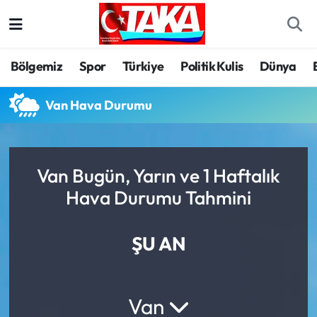
Bölgemiz
Trabzon Nöbetçi Eczaneler
Bölgemiz
Spor
Türkiye
Politik Kulis
Dünya
Spor
Trabzon Hava Durumu
Van Hava Durumu
Türkiye
Trabzon Trafik Yoğunluk Haritası
Kültür/Sanat
Süper Lig Puan Durumu ve Fikstür
Van Bugün, Yarın ve 1 Haftalık
Hava Durumu Tahmini
Politika
Tüm Manşetler
Politik Kulis
Son Dakika Haberleri
ŞU AN
Dünya
Haber Arşivi
Van
Magazin