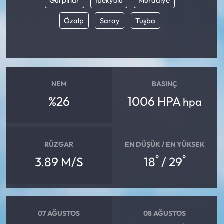
Gürpınar
İpekyolu
Muradiye
Özalp
Saray
Tuşba
Ekonomi
Sağlık
Turizm
NEM
BASINÇ
%26
1006 HPA
Teknoloji
hpa
RÜZGAR
EN DÜŞÜK / EN YÜKSEK
°
°
3.89 M/S
18
/ 29
07 AĞUSTOS
08 AĞUSTOS