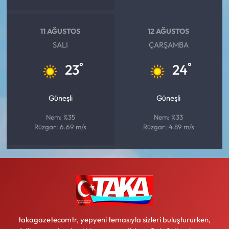
11 AĞUSTOS
12 AĞUSTOS
SALI
ÇARŞAMBA
°
°
23
24
Güneşli
Güneşli
Nem: %35
Nem: %33
Rüzgar: 6.69 m/s
Rüzgar: 4.89 m/s
takagazetecomtr, yepyeni temasıyla sizleri buluştururken,