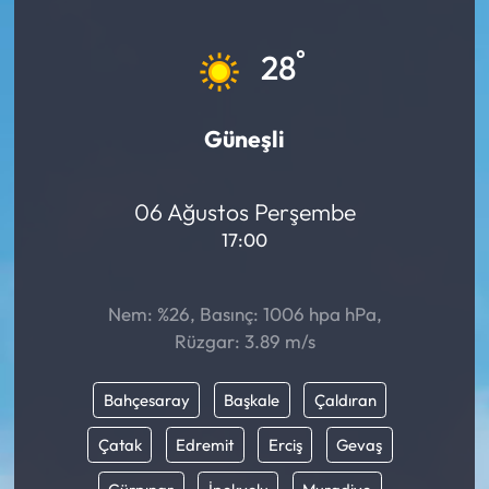
Mektup Galeri
°
28
Röportaj
Güneşli
Manşet
Köşe Yazıları
06 Ağustos Perşembe
17:00
Karikatür Galeri
Nem: %26, Basınç: 1006 hpa hPa,
BIK
Rüzgar: 3.89 m/s
ASTROLOJİ
Bahçesaray
Başkale
Çaldıran
Spor Yazıları
Çatak
Edremit
Erciş
Gevaş
Mektup Galeri