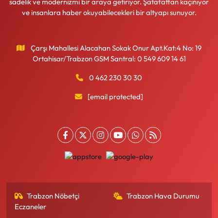
sadelik ve modernizmi bir araya getiriyor. Şatafattan kaçınıyor
ve insanlara haber okuyabilecekleri bir altyapı sunuyor.
Çarşı Mahallesi Alacahan Sokak Onur Apt.Kat:4 No: 19
Ortahisar/Trabzon GSM Santral: 0 549 609 14 61
0 462 230 30 30
[email protected]
Trabzon Nöbetçi
Trabzon Hava Durumu
Eczaneler