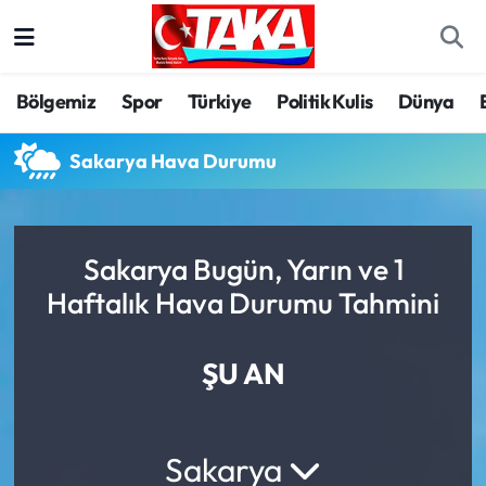
Bölgemiz
Trabzon Nöbetçi Eczaneler
Bölgemiz
Spor
Türkiye
Politik Kulis
Dünya
Spor
Trabzon Hava Durumu
Sakarya Hava Durumu
Türkiye
Trabzon Trafik Yoğunluk Haritası
Kültür/Sanat
Süper Lig Puan Durumu ve Fikstür
Sakarya Bugün, Yarın ve 1
Haftalık Hava Durumu Tahmini
Politika
Tüm Manşetler
Politik Kulis
Son Dakika Haberleri
ŞU AN
Dünya
Haber Arşivi
Sakarya
Magazin