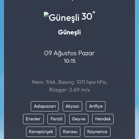
Mektup Galeri
°
30
Röportaj
Güneşli
Manşet
09 Ağustos Pazar
Köşe Yazıları
10:15
Karikatür Galeri
Nem: %46, Basınç: 1011 hpa hPa,
Rüzgar: 2.69 m/s
BIK
ASTROLOJİ
Adapazarı
Akyazı
Arifiye
Erenler
Ferizli
Geyve
Hendek
Spor Yazıları
Karapürçek
Karasu
Kaynarca
Mektup Galeri