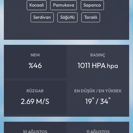
Kocaali
Pamukova
Sapanca
Ekonomi
Serdivan
Söğütlü
Taraklı
Sağlık
Turizm
NEM
BASINÇ
Teknoloji
%46
1011 HPA
hpa
RÜZGAR
EN DÜŞÜK / EN YÜKSEK
°
°
2.69 M/S
19
/ 34
10 AĞUSTOS
11 AĞUSTOS