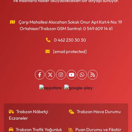
ve insanlara haber okuyabilecekleri bir altyapı sunuyor.
Çarşı Mahallesi Alacahan Sokak Onur Apt.Kat:4 No: 19
Ortahisar/Trabzon GSM Santral: 0 549 609 14 61
0 462 230 30 30
[email protected]
Trabzon Nöbetçi
Trabzon Hava Durumu
Eczaneler
Trabzon Trafik Yoğunluk
Puan Durumu ve Fikstür