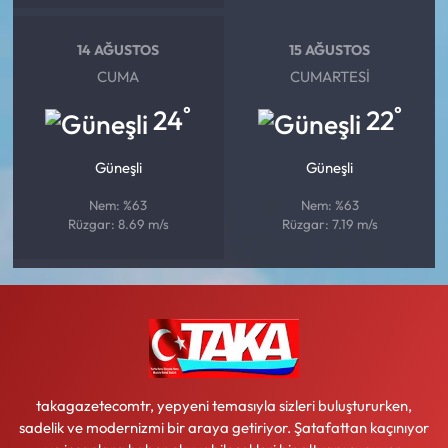
14 AĞUSTOS
15 AĞUSTOS
CUMA
CUMARTESI
°
°
24
22
Güneşli
Güneşli
Nem: %63
Nem: %63
Rüzgar: 8.69 m/s
Rüzgar: 7.19 m/s
takagazetecomtr, yepyeni temasıyla sizleri buluştururken,
sadelik ve modernizmi bir araya getiriyor. Şatafattan kaçınıyor