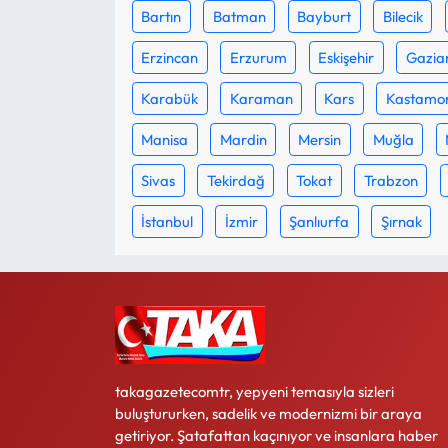
Bartın
Batman
Bayburt
Bilecik
Ekonomi
Erzincan
Erzurum
Eskişehir
Gazia
Sağlık
Karabük
Karaman
Kars
Kastamo
Manisa
Mardin
Mersin
Muğla
Turizm
Sivas
Tekirdağ
Tokat
Trabzon
Teknoloji
İstanbul
İzmir
Şanlıurfa
Şırnak
takagazetecomtr, yepyeni temasıyla sizleri
buluştururken, sadelik ve modernizmi bir araya
getiriyor. Şatafattan kaçınıyor ve insanlara haber