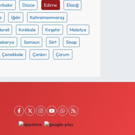
rbakır
Düzce
Edirne
Elazığ
a
Iğdır
Kahramanmaraş
lareli
Kırıkkale
Kırşehir
Malatya
akarya
Samsun
Siirt
Sinop
Çanakkale
Çankırı
Çorum