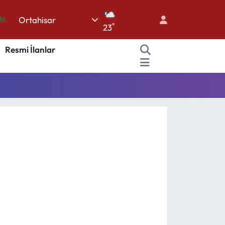
Ortahisar
16
°
23
%0
Resmi İlanlar
08
%0
12
70