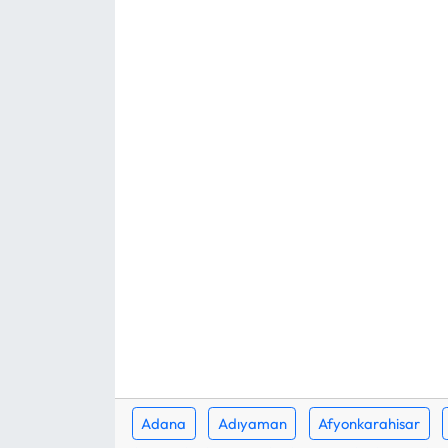
Mektup Galeri
Röportaj
Manşet
Köşe Yazıları
Karikatür Galeri
BIK
ASTROLOJİ
Spor Yazıları
Adana
Adıyaman
Afyonkarahisar
Mektup Galeri