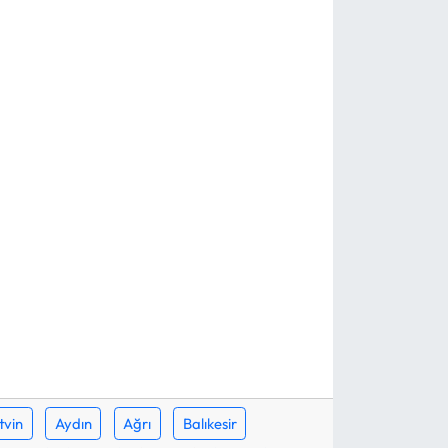
tvin
Aydın
Ağrı
Balıkesir