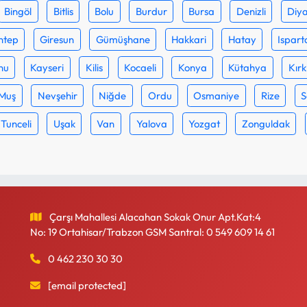
Bingöl
Bitlis
Bolu
Burdur
Bursa
Denizli
Diya
ntep
Giresun
Gümüşhane
Hakkari
Hatay
Ispart
nu
Kayseri
Kilis
Kocaeli
Konya
Kütahya
Kırk
Muş
Nevşehir
Niğde
Ordu
Osmaniye
Rize
S
Tunceli
Uşak
Van
Yalova
Yozgat
Zonguldak
Çarşı Mahallesi Alacahan Sokak Onur Apt.Kat:4
No: 19 Ortahisar/Trabzon GSM Santral: 0 549 609 14 61
0 462 230 30 30
[email protected]