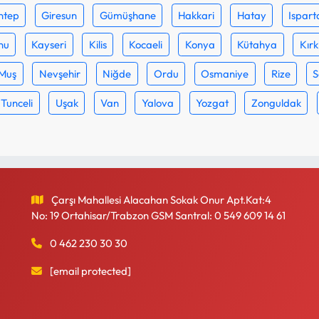
ntep
Giresun
Gümüşhane
Hakkari
Hatay
Ispart
nu
Kayseri
Kilis
Kocaeli
Konya
Kütahya
Kırk
Muş
Nevşehir
Niğde
Ordu
Osmaniye
Rize
S
Tunceli
Uşak
Van
Yalova
Yozgat
Zonguldak
Çarşı Mahallesi Alacahan Sokak Onur Apt.Kat:4
No: 19 Ortahisar/Trabzon GSM Santral: 0 549 609 14 61
0 462 230 30 30
[email protected]