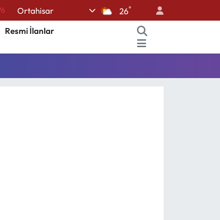
°
Ortahisar
76
26
17
Resmi İlanlar
01
02
12
64