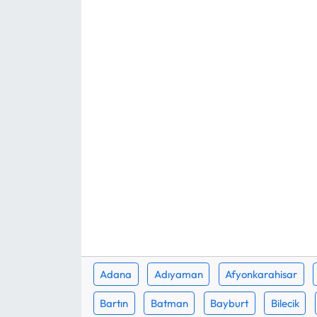
Mektup Galeri
Röportaj
Manşet
Köşe Yazıları
Karikatür Galeri
BIK
ASTROLOJİ
Adana
Adıyaman
Afyonkarahisar
Spor Yazıları
Bartın
Batman
Bayburt
Bilecik
Mektup Galeri