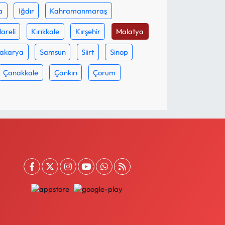
a
Iğdır
Kahramanmaraş
lareli
Kırıkkale
Kırşehir
Malatya
akarya
Samsun
Siirt
Sinop
Çanakkale
Çankırı
Çorum