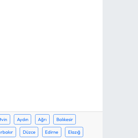
tvin
Aydın
Ağrı
Balıkesir
rbakır
Düzce
Edirne
Elazığ