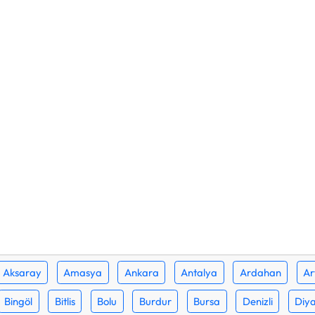
Aksaray
Amasya
Ankara
Antalya
Ardahan
Ar
Bingöl
Bitlis
Bolu
Burdur
Bursa
Denizli
Diya