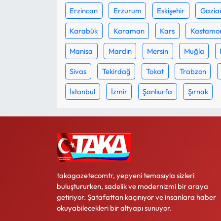
Erzincan
Erzurum
Eskişehir
Gazia
Ekonomi
Karabük
Karaman
Kars
Kastamo
Sağlık
Manisa
Mardin
Mersin
Muğla
Sivas
Tekirdağ
Tokat
Trabzon
Turizm
İstanbul
İzmir
Şanlıurfa
Şırnak
Teknoloji
takagazetecomtr, yepyeni temasıyla sizleri
buluştururken, sadelik ve modernizmi bir araya
getiriyor. Şatafattan kaçınıyor ve insanlara haber
okuyabilecekleri bir altyapı sunuyor.