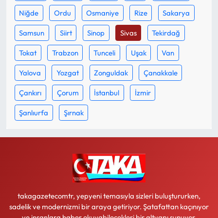
Niğde
Ordu
Osmaniye
Rize
Sakarya
Samsun
Siirt
Sinop
Sivas
Tekirdağ
Tokat
Trabzon
Tunceli
Uşak
Van
Yalova
Yozgat
Zonguldak
Çanakkale
Çankırı
Çorum
İstanbul
İzmir
Şanlıurfa
Şırnak
takagazetecomtr, yepyeni temasıyla sizleri buluştururken,
sadelik ve modernizmi bir araya getiriyor. Şatafattan kaçınıyor
ve insanlara haber okuyabilecekleri bir altyapı sunuyor.