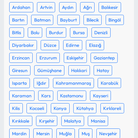
Ardahan
Artvin
Aydın
Ağrı
Balıkesir
Ekonomi
Bartın
Batman
Bayburt
Bilecik
Bingöl
Sağlık
Bitlis
Bolu
Burdur
Bursa
Denizli
Diyarbakır
Düzce
Edirne
Elazığ
Turizm
Erzincan
Erzurum
Eskişehir
Gaziantep
Teknoloji
Giresun
Gümüşhane
Hakkari
Hatay
Isparta
Iğdır
Kahramanmaraş
Karabük
Karaman
Kars
Kastamonu
Kayseri
Kilis
Kocaeli
Konya
Kütahya
Kırklareli
Kırıkkale
Kırşehir
Malatya
Manisa
Mardin
Mersin
Muğla
Muş
Nevşehir