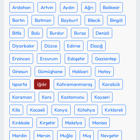
Ardahan
Artvin
Aydın
Ağrı
Balıkesir
Ekonomi
Bartın
Batman
Bayburt
Bilecik
Bingöl
Sağlık
Bitlis
Bolu
Burdur
Bursa
Denizli
Diyarbakır
Düzce
Edirne
Elazığ
Turizm
Erzincan
Erzurum
Eskişehir
Gaziantep
Teknoloji
Giresun
Gümüşhane
Hakkari
Hatay
Isparta
Iğdır
Kahramanmaraş
Karabük
Karaman
Kars
Kastamonu
Kayseri
Kilis
Kocaeli
Konya
Kütahya
Kırklareli
Kırıkkale
Kırşehir
Malatya
Manisa
Mardin
Mersin
Muğla
Muş
Nevşehir