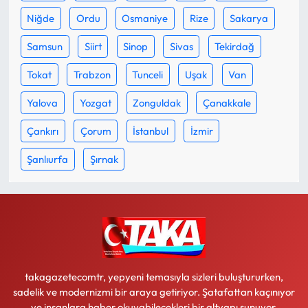
Niğde
Ordu
Osmaniye
Rize
Sakarya
Samsun
Siirt
Sinop
Sivas
Tekirdağ
Tokat
Trabzon
Tunceli
Uşak
Van
Yalova
Yozgat
Zonguldak
Çanakkale
Çankırı
Çorum
İstanbul
İzmir
Şanlıurfa
Şırnak
takagazetecomtr, yepyeni temasıyla sizleri buluştururken,
sadelik ve modernizmi bir araya getiriyor. Şatafattan kaçınıyor
ve insanlara haber okuyabilecekleri bir altyapı sunuyor.