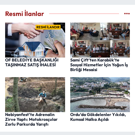
Resmi İlanlar
RESMİ İLANDIR
OF BELEDİYE BAŞKANLIĞI
Sami Çift’ten Karabük’te
TAŞINMAZ SATIŞ İHALESİ
Sosyal Hizmetler İçin Yoğun İş
Birliği Mesaisi
Nebiyanfest’te Adrenalin
Ordu’da Gökdelenler Yıkıldı,
Zirve Yaptı: Motokrosçular
Kumsal Halka Açıldı
Zorlu Parkurda Yarıştı