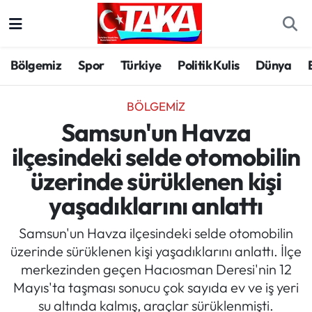
Bölgemiz
Trabzon Nöbetçi Eczaneler
Bölgemiz
Spor
Türkiye
Politik Kulis
Dünya
Spor
Trabzon Hava Durumu
BÖLGEMIZ
Türkiye
Trabzon Trafik Yoğunluk Haritası
Samsun'un Havza
ilçesindeki selde otomobilin
Kültür/Sanat
Süper Lig Puan Durumu ve Fikstür
üzerinde sürüklenen kişi
Politika
Tüm Manşetler
yaşadıklarını anlattı
Politik Kulis
Son Dakika Haberleri
Samsun'un Havza ilçesindeki selde otomobilin
üzerinde sürüklenen kişi yaşadıklarını anlattı. İlçe
Dünya
Haber Arşivi
merkezinden geçen Hacıosman Deresi'nin 12
Mayıs'ta taşması sonucu çok sayıda ev ve iş yeri
Magazin
su altında kalmış, araçlar sürüklenmişti.