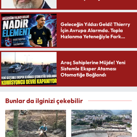
Geleceğin Yıldızı Geldi! Thierry
İçin Avrupa Alarmda. Topla
Hızlanma Yeteneğiyle Fark
Yaratıyor
Araç Sahiplerine Müjde! Yeni
Sistemle Eksper Ataması
Otomatiğe Bağlandı
Bunlar da ilginizi çekebilir