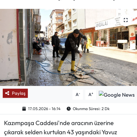
Mektup Galeri
Röportaj
Manşet
Köşe Yazıları
Karikatür Galeri
BIK
Paylaş
-
+
A
A
ASTROLOJİ
17.05.2026 - 16:14
Okunma Süresi: 2 Dk
Spor Yazıları
Kazımpaşa Caddesi'nde aracının üzerine
çıkarak selden kurtulan 43 yaşındaki Yavuz
Mektup Galeri