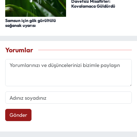
Davetsiz Misafirler:
Kovalamaca Güldürdü
Samsun için gök gürültülü
sağanak uyarısı
Yorumlar
Gönder