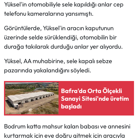
Yüksel'in otomobiliyle sele kapıldığı anlar cep
telefonu kameralarına yansımıştı.
Ekonomi
Görüntülerde, Yüksel'in aracın kaputunun
Sağlık
üzerinde selde sürüklendiği, otomobilin bir
Turizm
durağa takılarak durduğu anlar yer alıyordu.
Yüksel, AA muhabirine, sele kapalı sebze
Teknoloji
pazarında yakalandığını söyledi.
Bafra'da Orta Ölçekli
Sanayi Sitesi'nde üretim
başladı
Bodrum katta mahsur kalan babası ve annesini
kurtarmak için eve doğru gitmek için aracıyla