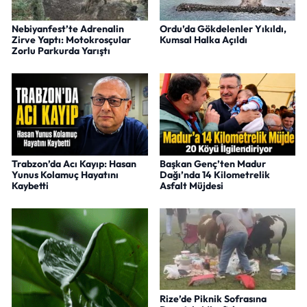
Nebiyanfest’te Adrenalin
Ordu’da Gökdelenler Yıkıldı,
Zirve Yaptı: Motokrosçular
Kumsal Halka Açıldı
Zorlu Parkurda Yarıştı
Trabzon’da Acı Kayıp: Hasan
Başkan Genç’ten Madur
Yunus Kolamuç Hayatını
Dağı’nda 14 Kilometrelik
Kaybetti
Asfalt Müjdesi
Rize’de Piknik Sofrasına