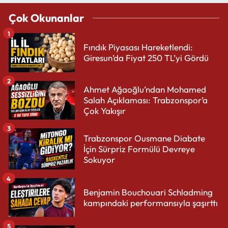
Çok Okunanlar
1
Fındık Piyasası Hareketlendi:
Giresun’da Fiyat 250 TL’yi Gördü
2
Ahmet Ağaoğlu’ndan Mohamed
Salah Açıklaması: Trabzonspor’a
Çok Yakışır
3
Trabzonspor Ousmane Diabate
İçin Sürpriz Formülü Devreye
Sokuyor
4
Benjamin Bouchouari Schladming
kampındaki performansıyla şaşırttı
5