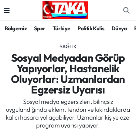
Bölgemiz
Trabzon Nöbetçi Eczaneler
Bölgemiz
Spor
Türkiye
Politik Kulis
Dünya
Spor
Trabzon Hava Durumu
SAĞLIK
Türkiye
Trabzon Trafik Yoğunluk Haritası
Sosyal Medyadan Görüp
Yapıyorlar, Hastanelik
Kültür/Sanat
Süper Lig Puan Durumu ve Fikstür
Oluyorlar: Uzmanlardan
Politika
Tüm Manşetler
Egzersiz Uyarısı
Politik Kulis
Son Dakika Haberleri
Sosyal medya egzersizleri, bilinçsiz
uygulandığında eklem, tendon ve kıkırdaklarda
Dünya
Haber Arşivi
kalıcı hasara yol açabiliyor. Uzmanlar kişiye özel
program uyarısı yapıyor.
Magazin