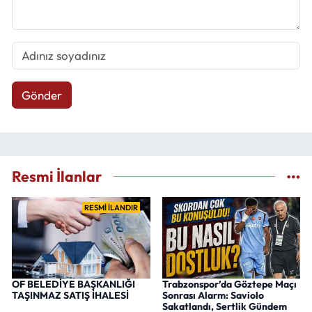
Gönder
Resmi İlanlar
RESMİ İLANDIR
OF BELEDİYE BAŞKANLIĞI
Trabzonspor’da Göztepe Maçı
TAŞINMAZ SATIŞ İHALESİ
Sonrası Alarm: Saviolo
Sakatlandı, Sertlik Gündem