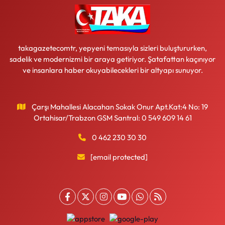
takagazetecomtr, yepyeni temasıyla sizleri buluştururken,
sadelik ve modernizmi bir araya getiriyor. Şatafattan kaçınıyor
ve insanlara haber okuyabilecekleri bir altyapı sunuyor.
Çarşı Mahallesi Alacahan Sokak Onur Apt.Kat:4 No: 19
Ortahisar/Trabzon GSM Santral: 0 549 609 14 61
0 462 230 30 30
[email protected]