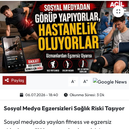
Mektup Galeri
Röportaj
Manşet
Köşe Yazıları
Karikatür Galeri
Paylaş
-
+
A
A
BIK
06.07.2026 - 18:40
Okunma Süresi: 3 Dk
ASTROLOJİ
Sosyal Medya Egzersizleri Sağlık Riski Taşıyor
Spor Yazıları
Sosyal medyada yayılan fitness ve egzersiz
Mektup Galeri