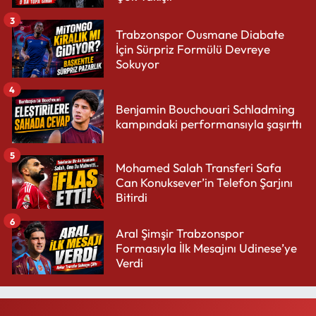
3
Trabzonspor Ousmane Diabate
İçin Sürpriz Formülü Devreye
Sokuyor
4
Benjamin Bouchouari Schladming
kampındaki performansıyla şaşırttı
5
Mohamed Salah Transferi Safa
Can Konuksever’in Telefon Şarjını
Bitirdi
6
Aral Şimşir Trabzonspor
Formasıyla İlk Mesajını Udinese’ye
Verdi