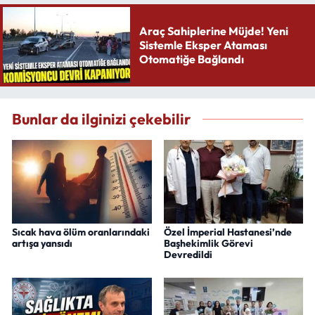
Araç Sahiplerine Müjde! Yeni
Sistemle Eksper Ataması
Otomatiğe Bağlandı
Bunlar da ilginizi çekebilir
Sıcak hava ölüm oranlarındaki
Özel İmperial Hastanesi’nde
artışa yansıdı
Başhekimlik Görevi
Devredildi