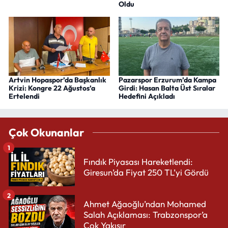
Oldu
Artvin Hopaspor’da Başkanlık
Pazarspor Erzurum’da Kampa
Krizi: Kongre 22 Ağustos’a
Girdi: Hasan Balta Üst Sıralar
Ertelendi
Hedefini Açıkladı
Çok Okunanlar
1
Fındık Piyasası Hareketlendi:
Giresun’da Fiyat 250 TL’yi Gördü
2
Ahmet Ağaoğlu’ndan Mohamed
Salah Açıklaması: Trabzonspor’a
Çok Yakışır