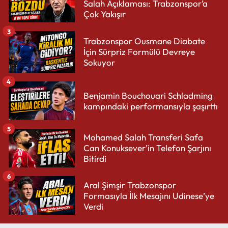
Salah Açıklaması: Trabzonspor’a
Çok Yakışır
3
Trabzonspor Ousmane Diabate
İçin Sürpriz Formülü Devreye
Sokuyor
4
Benjamin Bouchouari Schladming
kampındaki performansıyla şaşırttı
5
Mohamed Salah Transferi Safa
Can Konuksever’in Telefon Şarjını
Bitirdi
6
Aral Şimşir Trabzonspor
Formasıyla İlk Mesajını Udinese’ye
Verdi