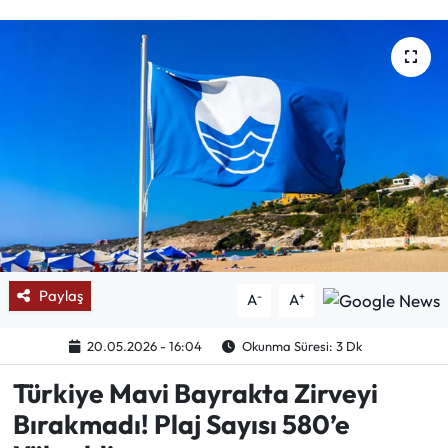
Mektup Galeri
Röportaj
Manşet
Köşe Yazıları
Karikatür Galeri
BIK
Paylaş
-
+
A
A
ASTROLOJİ
20.05.2026 - 16:04
Okunma Süresi: 3 Dk
Türkiye Mavi Bayrakta Zirveyi
Spor Yazıları
Bırakmadı! Plaj Sayısı 580’e
Mektup Galeri