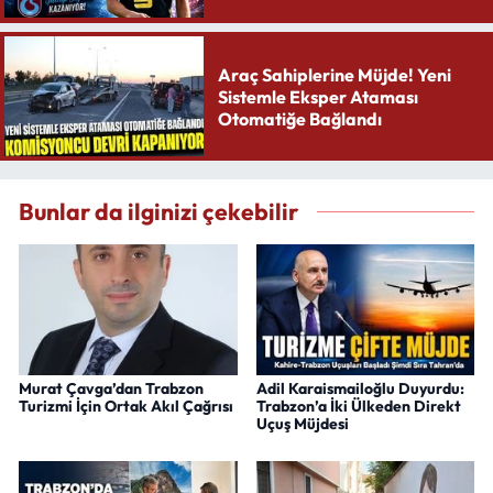
Yaratıyor
Araç Sahiplerine Müjde! Yeni
Sistemle Eksper Ataması
Otomatiğe Bağlandı
Bunlar da ilginizi çekebilir
Murat Çavga’dan Trabzon
Adil Karaismailoğlu Duyurdu:
Turizmi İçin Ortak Akıl Çağrısı
Trabzon’a İki Ülkeden Direkt
Uçuş Müjdesi