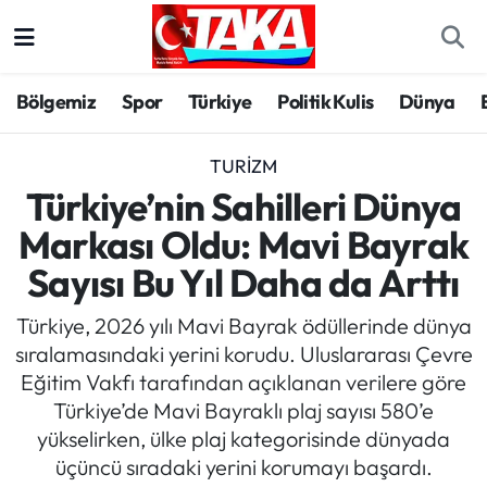
Bölgemiz
Trabzon Nöbetçi Eczaneler
Bölgemiz
Spor
Türkiye
Politik Kulis
Dünya
Spor
Trabzon Hava Durumu
TURIZM
Türkiye
Trabzon Trafik Yoğunluk Haritası
Türkiye’nin Sahilleri Dünya
Markası Oldu: Mavi Bayrak
Kültür/Sanat
Süper Lig Puan Durumu ve Fikstür
Sayısı Bu Yıl Daha da Arttı
Politika
Tüm Manşetler
Türkiye, 2026 yılı Mavi Bayrak ödüllerinde dünya
sıralamasındaki yerini korudu. Uluslararası Çevre
Politik Kulis
Son Dakika Haberleri
Eğitim Vakfı tarafından açıklanan verilere göre
Türkiye’de Mavi Bayraklı plaj sayısı 580’e
Dünya
Haber Arşivi
yükselirken, ülke plaj kategorisinde dünyada
üçüncü sıradaki yerini korumayı başardı.
Magazin