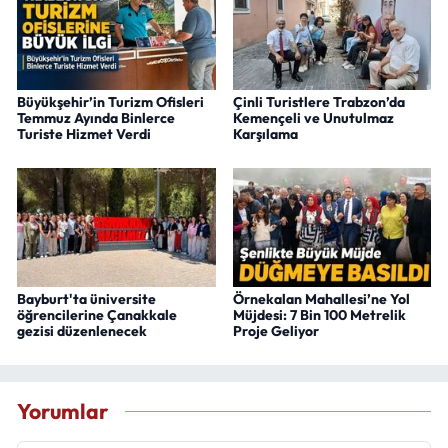
Büyükşehir’in Turizm Ofisleri
Çinli Turistlere Trabzon’da
Temmuz Ayında Binlerce
Kemençeli ve Unutulmaz
Turiste Hizmet Verdi
Karşılama
Bayburt'ta üniversite
Örnekalan Mahallesi’ne Yol
öğrencilerine Çanakkale
Müjdesi: 7 Bin 100 Metrelik
gezisi düzenlenecek
Proje Geliyor
Yorumlar