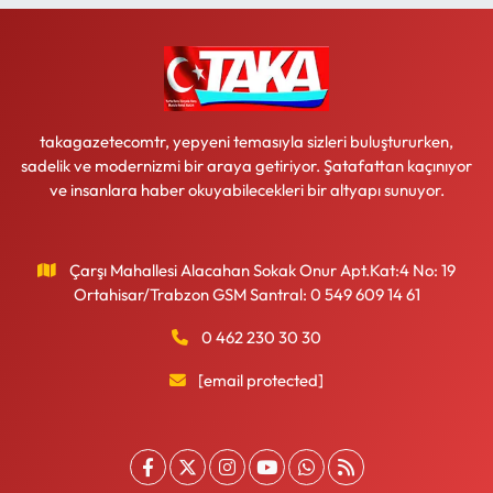
takagazetecomtr, yepyeni temasıyla sizleri buluştururken,
sadelik ve modernizmi bir araya getiriyor. Şatafattan kaçınıyor
ve insanlara haber okuyabilecekleri bir altyapı sunuyor.
Çarşı Mahallesi Alacahan Sokak Onur Apt.Kat:4 No: 19
Ortahisar/Trabzon GSM Santral: 0 549 609 14 61
0 462 230 30 30
[email protected]