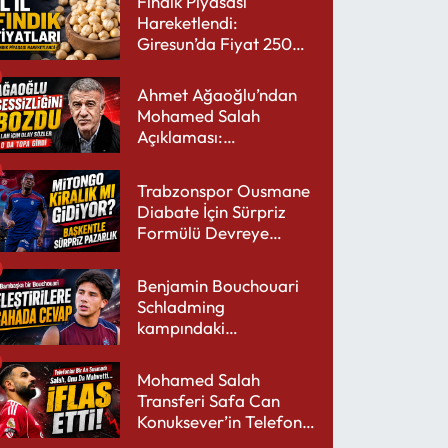
Fındık Piyasası
Hareketlendi:
Giresun’da Fiyat 250
TL’yi Gördü
Ahmet Ağaoğlu’ndan
Mohamed Salah
Açıklaması:
Trabzonspor’a Çok
Yakışır
Trabzonspor Ousmane
Diabate İçin Sürpriz
Formülü Devreye
Sokuyor
Benjamin Bouchouari
Schladming
kampındaki
performansıyla şaşırttı
Mohamed Salah
Transferi Safa Can
Konuksever’in Telefon
Şarjını Bitirdi