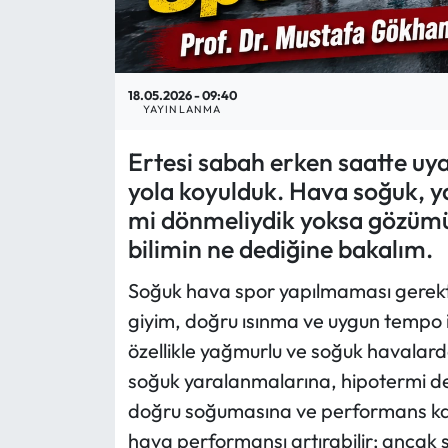
Ekonomi
18.05.2026 - 09:40
Sağlık
YAYINLANMA
Turizm
Ertesi sabah erken saatte uy
yola koyulduk. Hava soğuk, yağ
Teknoloji
mi dönmeliydik yoksa gözümü
bilimin ne dediğine bakalım.
Soğuk hava spor yapılmaması gerekt
giyim, doğru ısınma ve uygun tempo il
özellikle yağmurlu ve soğuk havalarda,
soğuk yaralanmalarına, hipotermi ded
doğru soğumasına ve performans kayb
hava performansı artırabilir; ancak so