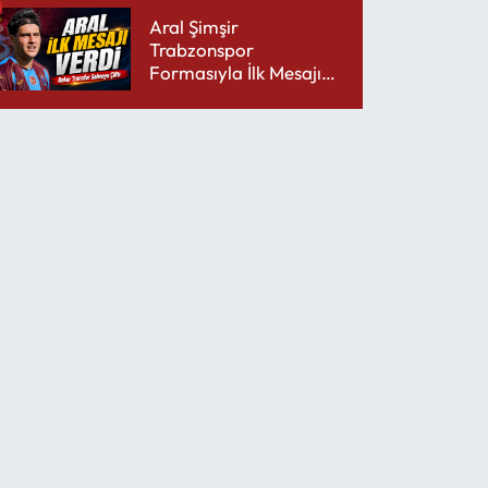
Aral Şimşir
Trabzonspor
Formasıyla İlk Mesajını
Udinese’ye Verdi