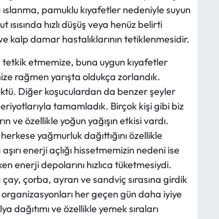
a ıslanma, pamuklu kıyafetler nedeniyle suyun
 ısısında hızlı düşüş veya henüz belirti
e kalp damar hastalıklarının tetiklenmesidir.
e tetkik etmemize, buna uygun kıyafetler
ze rağmen yarışta oldukça zorlandık.
ktü. Diğer koşuculardan da benzer şeyler
riyotlarıyla tamamladık. Birçok kişi gibi biz
 ve özellikle yoğun yağışın etkisi vardı.
herkese yağmurluk dağıttığını özellikle
aşırı enerji açlığı hissetmemizin nedeni ise
en enerji depolarını hızlıca tüketmesiydi.
çay, çorba, ayran ve sandviç sırasına girdik
ş organizasyonları her geçen gün daha iyiye
a dağıtımı ve özellikle yemek sıraları