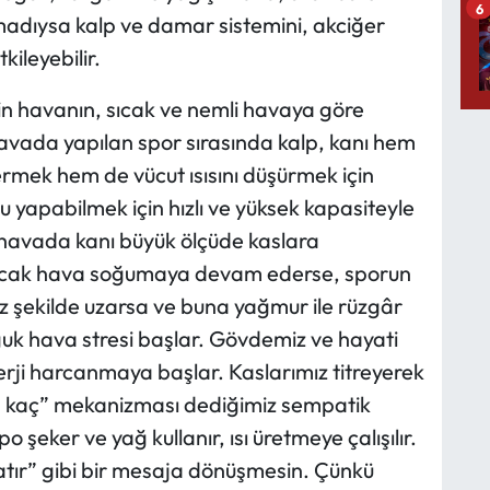
6
dıysa kalp ve damar sistemini, akciğer
ileyebilir.
rin havanın, sıcak ve nemli havaya göre
havada yapılan spor sırasında kalp, kanı hem
rmek hem de vücut ısısını düşürmek için
 yapabilmek için hızlı ve yüksek kapasiteyle
n havada kanı büyük ölçüde kaslara
Ancak hava soğumaya devam ederse, sporun
z şekilde uzarsa ve buna yağmur ile rüzgâr
ğuk hava stresi başlar. Gövdemiz ve hayati
nerji harcanmaya başlar. Kaslarımız titreyerek
a kaç” mekanizması dediğimiz sempatik
 şeker ve yağ kullanır, ısı üretmeye çalışılır.
atır” gibi bir mesaja dönüşmesin. Çünkü