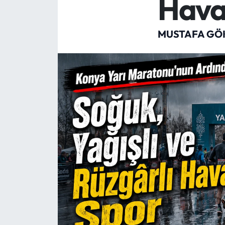
Hava
Mektup Galeri
MUSTAFA GÖ
Röportaj
Manşet
Köşe Yazıları
Karikatür Galeri
BIK
ASTROLOJİ
Spor Yazıları
Mektup Galeri