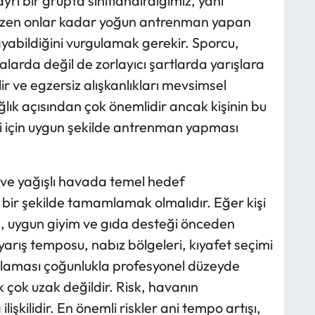
rı bir grupta sınıflandırdığımız, yani
zen onlar kadar yoğun antrenman yapan
ayabildiğini vurgulamak gerekir. Sporcu,
larda değil de zorlayıcı şartlarda yarışlara
ir ve egzersiz alışkanlıkları mevsimsel
sağlık açısından çok önemlidir ancak kişinin bu
 için uygun şekilde antrenman yapması
 ve yağışlı havada temel hedef
 bir şekilde tamamlamak olmalıdır. Eğer kişi
, uygun giyim ve gıda desteği önceden
arış temposu, nabız bölgeleri, kıyafet seçimi
rlaması çoğunlukla profesyonel düzeyde
k çok uzak değildir. Risk, havanın
lişkilidir. En önemli riskler ani tempo artışı,