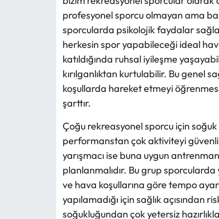
bizim rekreasyonel sporcular olarak ay
profesyonel sporcu olmayan ama ba
sporcularda psikolojik faydalar sağl
herkesin spor yapabileceği ideal hava
katıldığında ruhsal iyileşme yaşayabil
kırılganlıktan kurtulabilir. Bu genel 
koşullarda hareket etmeyi öğrenmesi
şarttır.
Çoğu rekreasyonel sporcu için soğuk
performanstan çok aktiviteyi güvenli
yarışmacı ise buna uygun antrenman
planlanmalıdır. Bu grup sporcularda y
ve hava koşullarına göre tempo aya
yapılamadığı için sağlık açısından ris
soğukluğundan çok yetersiz hazırlıkla i