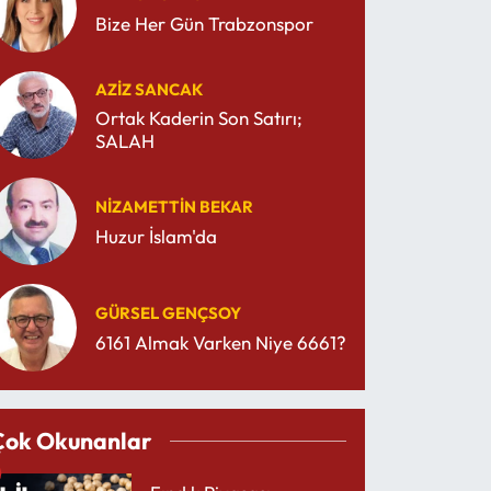
Bize Her Gün Trabzonspor
AZIZ SANCAK
Ortak Kaderin Son Satırı;
SALAH
NIZAMETTIN BEKAR
Huzur İslam'da
GÜRSEL GENÇSOY
6161 Almak Varken Niye 6661?
Çok Okunanlar