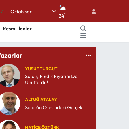
Ortahisar
87
°
24
18
Resmi İlanlar
32
38
59
Yazarlar
14
YUSUF TURGUT
Salah, Fındık Fiyatını Da
Unutturdu!
ALTUĞ ATALAY
Salah'ın Ötesindeki Gerçek
HATICE ÖZTÜRK