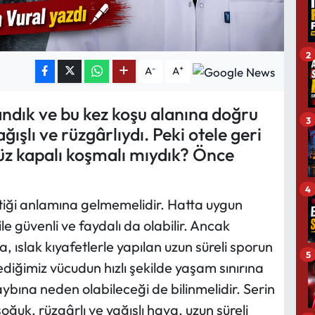
2
-
+
A
A
andık ve bu kez koşu alanına doğru
3
ışlı ve rüzgârlıydı. Peki otele geri
z kapalı koşmalı mıydık? Önce
4
iği anlamına gelmemelidir. Hatta uygun
e güvenli ve faydalı da olabilir. Ancak
 ıslak kıyafetlerle yapılan uzun süreli sporun
5
iğimiz vücudun hızlı şekilde yaşam sınırına
ına neden olabileceği de bilinmelidir. Serin
ğuk, rüzgârlı ve yağışlı hava, uzun süreli