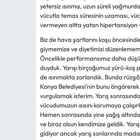
yetersiz ısınma, uzun süreli yağmurd
vücutla temas süresinin uzaması, vücut
vermeyen altta yatan hipertansiyon v
Biz de hava şartlarını koşu öncesind
giymemize ve diyetimizi düzenlememi
Öncelikle performansımız daha düşü
duyduk. Yarışı birçoğumuz yürü-koş pe
de ısınmakta zorlandık. Bunda rüzgârın
Konya Belediyesi’nin bunu öngörerek 
vurgulamak isterim. Yarış sonrasında 
vücudumuzun ısısını korumaya çalışırk
Hemen sonrasında yine yağış altında 
ve biraz olsun kendimize geldik. Yarı
gidiyor ancak yarış sonlarında madaly