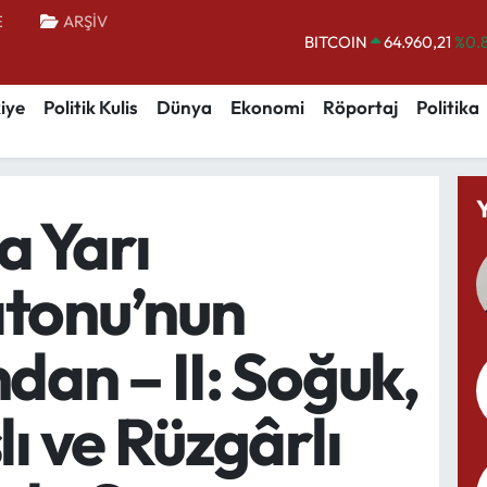
E
ARŞİV
BITCOIN
64.960,21
%0.
DOLAR
47,7436
%0.
iye
Politik Kulis
Dünya
Ekonomi
Röportaj
Politika
EURO
55,2510
%0.
STERLİN
64,4811
%0.
GRAM ALTIN
6648.99
%2.
a Yarı
BİST100
13.779
%-
tonu’nun
dan – II: Soğuk,
lı ve Rüzgârlı